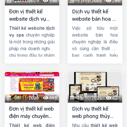
24/11/2025
756
11/11/2025
386
Đơn vị thiết kế
Dịch vụ thiết kế
website dịch vụ
website bán hoa uy
spa uy tín, chuyên
tín, chuyên nghiệp,
Thiết kế website dịch
Việc sở hữu một
nghiệp, chuẩn SEO
giao diện đẹp
vụ spa
chuyên nghiệp
website bán hoa
là một trong những giải
chuyên nghiệp là điều
pháp mà doanh nghiệp
vô cùng cần thiết để
chú trọng đầu tư nhằm
bạn cạnh tranh hiệu
quảng bá thương hiệu
quả trên thị trường
hiệu quả, thu hút khách
online. Không chỉ giúp
hàng tiềm năng và hỗ
bạn tiếp cận khách
trợ quản lý dịch vụ một
hàng tiềm năng một
cách chuyên nghiệp,
cách dễ dàng, website
tiện lợi. Tại sao chú
còn là công cụ đắc lực
08/11/2025
551
29/10/2025
431
trọng đầu tư vào
để xây dựng thương
Đơn vị thiết kế web
Dịch vụ thiết kế
website spa, thẩm mỹ
hiệu và tăng doanh thu
điện máy chuyên
web phong thủy
viện? Cùng
Công ty
cho cửa hàng hoa của
nghiệp, chuẩn SEO,
đẹp, chuyên
HIG
khám phá nhé.
bạn.
Thiết kế web điện
Nhu cầu
thiết kế web