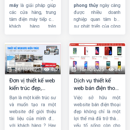
giá tốt
nghiệp, chuẩn SEO
máy
là giải pháp giúp
phong thủy
ngày càng
các cửa hàng, trung
được nhiều doanh
tâm điện máy tiếp cận
nghiệp quan tâm bởi
khách hàng trên
sự phát triển của công
internet và hỗ trợ công
nghệ và Internet. Trong
việc một cách dễ dàng,
bài này,
HIG
sẽ giúp
nhanh chóng.
Công ty
bạn tìm hiểu
thiết kế
HIG
với kinh nghiệm
website phong thủy
hơn 10 năm trong lĩnh
là gì ? Tầm quan trọng
vực thiết kế website,
và yêu cầu của thiết kế
24/10/2025
452
10/10/2025
341
chúng tôi đảm bảo
website theo phong
Đơn vị thiết kế web
Dịch vụ thiết kế
mang sự hài lòng cho
thủy.
kiến trúc đẹp,
web bán điện thoại
quý khách về chất
chuyên nghiệp,
chuyên nghiệp giúp
lượng dịch vụ.
Bạn là một kiến trúc sư
Việc sở hữu một
chuẩn SEO
tăng doanh số
và muốn tạo ra một
website bán điện thoại
website để giới thiệu
đẹp không chỉ là một
tài liệu của mình đến
lợi thế mà đã trở thành
với khách hàng ? Hay
yếu tố sống còn cho