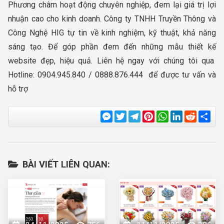
Phương châm hoạt động chuyên nghiệp, đem lại giá trị lợi
nhuận cao cho kinh doanh. Công ty TNHH Truyền Thông và
Công Nghệ HIG tự tin về kinh nghiệm, kỹ thuật, khả năng
sáng tạo. Để góp phần đem đến những mẫu thiết kế
website đẹp, hiệu quả. Liên hệ ngay với chúng tôi qua
Hotline: 0904.945.840 / 0888.876.444 để được tư vấn và
hỗ trợ
Messenger
Twitter
Telegram
Pinterest
WhatsApp
LinkedIn
Reddit
Sha
BÀI VIẾT LIÊN QUAN: