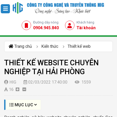
Đường dây nóng
Khách hàng
0904.945.840
Tài khoản
Trang chủ
Kiến thức
Thiết kế web
THIẾT KẾ WEBSITE CHUYÊN
NGHIỆP TẠI HẢI PHÒNG
HIG
02/03/2022 17:40:00
1559
16
MỤC LỤC