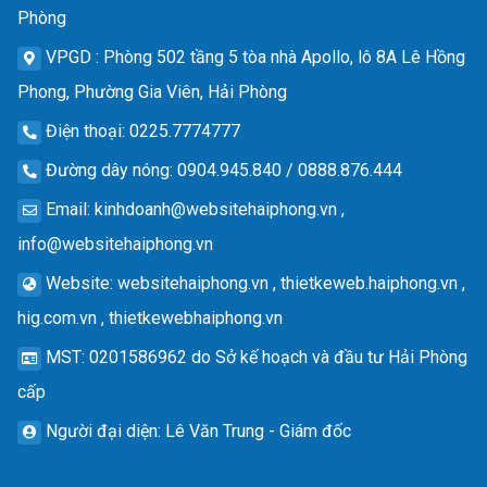
Phòng
VPGD
: Phòng 502 tầng 5 tòa nhà Apollo, lô 8A Lê Hồng
Phong, Phường Gia Viên, Hải Phòng
Điện thoại
: 0225.7774777
Đường dây nóng
: 0904.945.840 / 0888.876.444
Email
:
kinhdoanh@websitehaiphong.vn
,
info@websitehaiphong.vn
Website
: websitehaiphong.vn , thietkeweb.haiphong.vn ,
hig.com.vn , thietkewebhaiphong.vn
MST
: 0201586962 do Sở kế hoạch và đầu tư Hải Phòng
cấp
Người đại diện
: Lê Văn Trung - Giám đốc