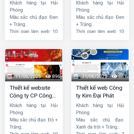
Khách hàng tại Hải
Khách hàng tại Hải
Phòng
Phòng
Màu sắc chủ đạo: Đen
Màu sắc chủ đạo: Đen
+ Trắng
+ Trắng
Thời gian làm web: 10
Thời gian làm web: 10
ngày
ngày
11/06/2025
896
11/06/2025
861
Thiết kế website
Thiết kế web Công
Công ty CP Công
ty Kim Đại Phát
nghệ PCCC Bắc Hà
Khách hàng tại Hải
Khách hàng tại Hải
Phòng
Phòng
Màu sắc chủ đạo: Đỏ +
Màu sắc chủ đạo:
Trắng
Xanh da trời + Trắng