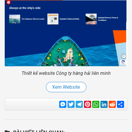
Thiết kế website Công ty hàng hải liên minh
Xem Website
Messenger
Twitter
Telegram
Pinterest
WhatsApp
LinkedIn
Reddit
Sha