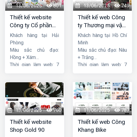
13/06/2025
801
13/06/2025
749
Thiết kế website
Thiết kế web Công
Công ty Cổ phần
ty Thương mại vận
dịch vụ hàng hải
tải Song Bằng
Khách hàng tại Hải
Khách hàng tại Hồ Chí
Sen
Phòng
Minh
Màu sắc chủ đạo:
Màu sắc chủ đạo: Nâu
Hồng + Xám
+ Trắng
Thời gian làm web: 7
Thời gian làm web: 7
ngày
ngày
13/06/2025
760
11/06/2025
787
Thiết kế website
Thiết kế web Công
Shop Gold 90
Khang Bike