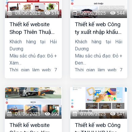
09/06/2025
514
09/06/2025
544
Thiết kế website
Thiết kế web Công
Shop Thiên Thuận
ty xuất nhập khẩu
Phát
Thiên Thuận Phát
Khách hàng tại Hải
Khách hàng tại Hải
Dương
Dương
Màu sắc chủ đạo: Đỏ +
Màu sắc chủ đạo: Đỏ +
Xám
Đen
Thời gian làm web: 7
Thời gian làm web: 7
ngày
ngày
09/06/2025
590
07/06/2025
641
Thiết kế website
Thiết kế web Công