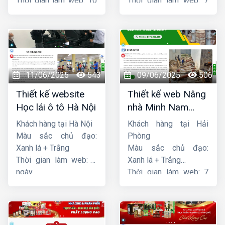
Thời gian làm web: 10
Thời gian làm web: 7
ngày
ngày
11/06/2025
543
09/06/2025
506
Thiết kế website
Thiết kế web Nâng
Học lái ô tô Hà Nội
nhà Minh Nam
Hoàng
Khách hàng tại Hà Nội
Khách hàng tại Hải
Màu sắc chủ đạo:
Phòng
Xanh lá + Trắng
Màu sắc chủ đạo:
Thời gian làm web: 7
Xanh lá + Trắng
ngày
Thời gian làm web: 7
ngày