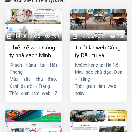
BÀI VIẾT LIÊN QUAN:
14/06/2025
799
13/06/2025
758
Thiết kế web Công
Thiết kế web Công
ty nhà sạch Minh
ty Đầu tư và
Dương
Thương mại Five-
Khách hàng tại Hải
Khách hàng tại Hà Nội
Star
Phòng
Màu sắc chủ đạo: Đen
Màu sắc chủ đạo:
+ Trắng
Xanh da trời + Trắng
Thời gian làm web: 7
Thời gian làm web: 7
ngày
ngày