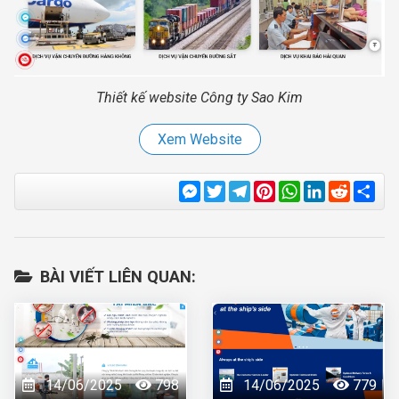
Thiết kế website Công ty Sao Kim
Xem Website
Messenger
Twitter
Telegram
Pinterest
WhatsApp
LinkedIn
Reddit
Sha
BÀI VIẾT LIÊN QUAN:
14/06/2025
798
14/06/2025
779