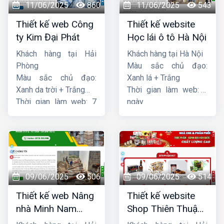
11/06/2025
860
11/06/2025
543
Thiết kế web Công
Thiết kế website
ty Kim Đại Phát
Học lái ô tô Hà Nội
Khách hàng tại Hải
Khách hàng tại Hà Nội
Phòng
Màu sắc chủ đạo:
Màu sắc chủ đạo:
Xanh lá + Trắng
Xanh da trời + Trắng
Thời gian làm web: 7
Thời gian làm web: 7
ngày
ngày
09/06/2025
506
09/06/2025
514
Thiết kế web Nâng
Thiết kế website
nhà Minh Nam
Shop Thiên Thuận
Hoàng
Phát