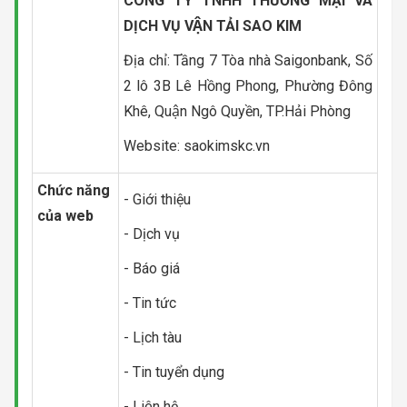
CÔNG TY TNHH THƯƠNG MẠI VÀ
DỊCH VỤ VẬN TẢI SAO KIM
Địa chỉ: Tầng 7 Tòa nhà Saigonbank, Số
2 lô 3B Lê Hồng Phong, Phường Đông
Khê, Quận Ngô Quyền, TP.Hải Phòng
Website: saokimskc.vn
Chức năng
- Giới thiệu
của web
- Dịch vụ
- Báo giá
- Tin tức
- Lịch tàu
- Tin tuyển dụng
- Liên hệ