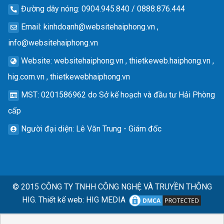
Đường dây nóng
: 0904.945.840 / 0888.876.444
Email
:
kinhdoanh@websitehaiphong.vn
,
info@websitehaiphong.vn
Website
: websitehaiphong.vn , thietkeweb.haiphong.vn ,
hig.com.vn , thietkewebhaiphong.vn
MST
: 0201586962 do Sở kế hoạch và đầu tư Hải Phòng
cấp
Người đại diện
: Lê Văn Trung - Giám đốc
© 2015
CÔNG TY TNHH CÔNG NGHỆ VÀ TRUYỀN THÔNG
HIG.
Thiết kế web
:
HIG MEDIA