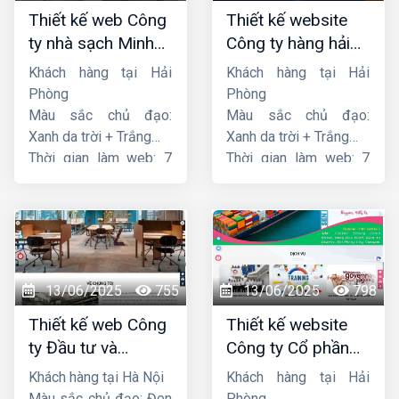
Thiết kế web Công
Thiết kế website
ty nhà sạch Minh
Công ty hàng hải
Dương
liên minh
Khách hàng tại Hải
Khách hàng tại Hải
Phòng
Phòng
Màu sắc chủ đạo:
Màu sắc chủ đạo:
Xanh da trời + Trắng
Xanh da trời + Trắng
Thời gian làm web: 7
Thời gian làm web: 7
ngày
ngày
13/06/2025
755
13/06/2025
798
Thiết kế web Công
Thiết kế website
ty Đầu tư và
Công ty Cổ phần
Thương mại Five-
dịch vụ hàng hải
Khách hàng tại Hà Nội
Khách hàng tại Hải
Star
Sen
Màu sắc chủ đạo: Đen
Phòng