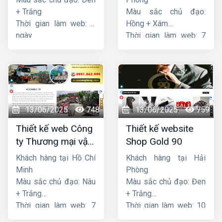
+ Trắng
Màu sắc chủ đạo:
Thời gian làm web: 7
Hồng + Xám
ngày
Thời gian làm web: 7
ngày
13/06/2025
748
13/06/2025
759
Thiết kế web Công
Thiết kế website
ty Thương mại vận
Shop Gold 90
tải Song Bằng
Khách hàng tại Hồ Chí
Khách hàng tại Hải
Minh
Phòng
Màu sắc chủ đạo: Nâu
Màu sắc chủ đạo: Đen
+ Trắng
+ Trắng
Thời gian làm web: 7
Thời gian làm web: 10
ngày
ngày