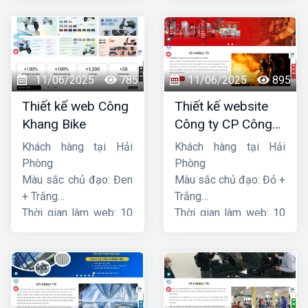
11/06/2025
785
11/06/2025
895
Thiết kế web Công
Thiết kế website
Khang Bike
Công ty CP Công
nghệ PCCC Bắc Hà
Khách hàng tại Hải
Khách hàng tại Hải
Phòng
Phòng
Màu sắc chủ đạo: Đen
Màu sắc chủ đạo: Đỏ +
+ Trắng
Trắng
Thời gian làm web: 10
Thời gian làm web: 10
ngày
ngày