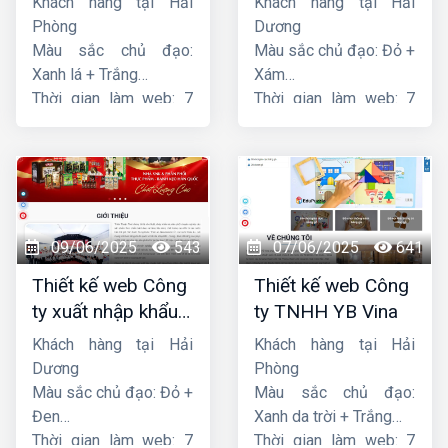
Khách hàng tại Hải
Khách hàng tại Hải
Phòng
Dương
Màu sắc chủ đạo:
Màu sắc chủ đạo: Đỏ +
Xanh lá + Trắng
Xám
Thời gian làm web: 7
Thời gian làm web: 7
ngày
ngày
09/06/2025
543
07/06/2025
641
Thiết kế web Công
Thiết kế web Công
ty xuất nhập khẩu
ty TNHH YB Vina
Thiên Thuận Phát
Khách hàng tại Hải
Khách hàng tại Hải
Dương
Phòng
Màu sắc chủ đạo: Đỏ +
Màu sắc chủ đạo:
Đen
Xanh da trời + Trắng
Thời gian làm web: 7
Thời gian làm web: 7