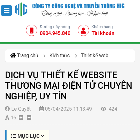
Đường dây nóng
Khách hàng
0904.945.840
Tài khoản
Trang chủ
Kiến thức
Thiết kế web
DỊCH VỤ THIẾT KẾ WEBSITE
THƯƠNG MẠI ĐIỆN TỬ CHUYÊN
NGHIỆP, UY TÍN
Lê Quyết
05/04/2025 11:13:49
424
16
MỤC LỤC