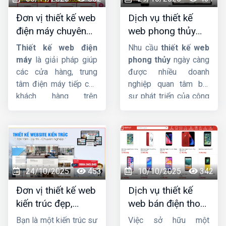
trọng đầu tư vào
để xây dựng thương
Đơn vị thiết kế web
Dịch vụ thiết kế
website spa, thẩm mỹ
hiệu và tăng doanh thu
điện máy chuyên
web phong thủy
viện? Cùng
Công ty
cho cửa hàng hoa của
nghiệp, chuẩn SEO,
đẹp, chuyên
HIG
khám phá nhé.
bạn.
Thiết kế web điện
Nhu cầu
thiết kế web
giá tốt
nghiệp, chuẩn SEO
máy
là giải pháp giúp
phong thủy
ngày càng
các cửa hàng, trung
được nhiều doanh
tâm điện máy tiếp cận
nghiệp quan tâm bởi
khách hàng trên
sự phát triển của công
internet và hỗ trợ công
nghệ và Internet. Trong
việc một cách dễ dàng,
bài này,
HIG
sẽ giúp
nhanh chóng.
Công ty
bạn tìm hiểu
thiết kế
HIG
với kinh nghiệm
website phong thủy
hơn 10 năm trong lĩnh
là gì ? Tầm quan trọng
vực thiết kế website,
và yêu cầu của thiết kế
24/10/2025
453
10/10/2025
342
chúng tôi đảm bảo
website theo phong
Đơn vị thiết kế web
Dịch vụ thiết kế
mang sự hài lòng cho
thủy.
kiến trúc đẹp,
web bán điện thoại
quý khách về chất
chuyên nghiệp,
chuyên nghiệp giúp
lượng dịch vụ.
Bạn là một kiến trúc sư
Việc sở hữu một