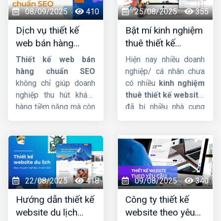
thu cực khủng. Nếu bạn
nhất kết quả tìm kiếm.
08/09/2025
410
25/08/2025
355
cũng đang muốn sở
Dịch vụ thiết kế
Bật mí kinh nghiệm
hữu một website bán
web bán hàng
thuê thiết kế
mỹ phẩm chuyên
chuẩn SEO, uy tín,
website chuẩn chỉ
nghiệp, hãy theo dõi
Thiết kế web bán
Hiện nay nhiều doanh
chuyên nghiệp
và uy tín
ngay bài viết sau đây
hàng chuẩn SEO
nghiệp/ cá nhân chưa
của
Công ty HIG
.
không chỉ giúp doanh
có nhiều
kinh nghiệm
nghiệp thu hút khách
thuê thiết kế website
,
hàng tiềm năng mà còn
đã bị nhiều nhà cung
tăng tỷ lệ chuyển đổi,
cấp dịch vụ lừa đảo,
tối ưu hóa trải nghiệm
làm nửa vời, không
người dùng trên mọi
thống nhất ký kết rõ
thiết bị. Một website
ràng. Lý do thì rất nhiều
chuẩn SEO sẽ giúp
nhưng chủ yếu là người
thương hiệu nâng cao
đi thuê không có tiêu
22/08/2025
418
09/08/2025
340
uy tín, cải thiện thứ
chí rõ ràng để chọn bên
Hướng dẫn thiết kế
Công ty thiết kế
hạng tìm kiếm, từ đó
thiết kế website uy tín
website du lịch
website theo yêu
mở rộng quy mô kinh
và chất lượng.