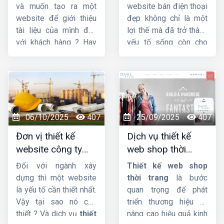
chuẩn SEO
tăng doanh số
và muốn tạo ra một
website bán điện thoại
website để giới thiệu
đẹp không chỉ là một
tài liệu của mình đến
lợi thế mà đã trở thành
với khách hàng ? Hay
yếu tố sống còn cho
bạn đang tìm kiếm
các doanh nghiệp, từ
một công ty
thiết kế
cửa hàng nhỏ lẻ đến
web kiến trúc
chuyên
chuỗi bán lẻ lớn. Một
nghiệp, uy tín ? Vậy thì
thiết kế web bán điện
hãy theo dõi ngay bài
thoại
chuyên nghiệp,
viết này của
Công ty
ấn tượng và tối ưu hóa
06/10/2025
407
25/09/2025
407
HIG
.
trải nghiệm người dùng
Đơn vị thiết kế
Dịch vụ thiết kế
sẽ là cầu nối vững
website công ty
web shop thời
chắc giữa thương hiệu
xây dựng chuyên
trang đẹp, ấn
của bạn và khách hàng
Đối với ngành xây
Thiết kế web shop
nghiệp, chuẩn SEO
tượng, chuyên
tiềm năng, giúp bạn
dựng thì một website
thời trang
là bước
bứt phá doanh số và
nghiệp
là yếu tố cần thiết nhất.
quan trọng để phát
khẳng định vị thế trên
Vậy tại sao nó cần
triển thương hiệu và
thị trường.
thiết ? Và dịch vụ
thiết
nâng cao hiệu quả kinh