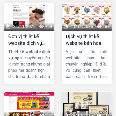
24/11/2025
759
11/11/2025
387
Đơn vị thiết kế
Dịch vụ thiết kế
website dịch vụ
website bán hoa uy
spa uy tín, chuyên
tín, chuyên nghiệp,
Thiết kế website dịch
Việc sở hữu một
nghiệp, chuẩn SEO
giao diện đẹp
vụ spa
chuyên nghiệp
website bán hoa
là một trong những giải
chuyên nghiệp là điều
pháp mà doanh nghiệp
vô cùng cần thiết để
chú trọng đầu tư nhằm
bạn cạnh tranh hiệu
quảng bá thương hiệu
quả trên thị trường
hiệu quả, thu hút khách
online. Không chỉ giúp
hàng tiềm năng và hỗ
bạn tiếp cận khách
trợ quản lý dịch vụ một
hàng tiềm năng một
cách chuyên nghiệp,
cách dễ dàng, website
tiện lợi. Tại sao chú
còn là công cụ đắc lực
08/11/2025
552
29/10/2025
431