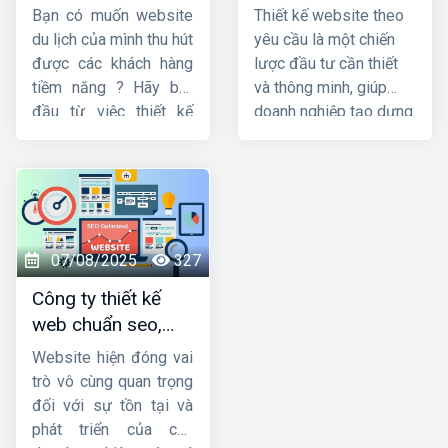
đẹp và chuyên
cầu uy tín, chuyên
doanh một cách bền
Bạn có muốn website
Thiết kế website theo
nghiệp
nghiệp
vững và hiệu quả.
du lịch của mình thu hút
yêu cầu là một chiến
được các khách hàng
lược đầu tư cần thiết
tiềm năng ? Hãy bắt
và thông minh, giúp
đầu từ việc thiết kế
doanh nghiệp tạo dựng
website du lịch chuyên
được độ nhận diện
nghiệp và tối ưu nhất.
thương hiệu, nâng cao
Trong bài viết này,
trải nghiệm người dùng
Công ty HIG
và tăng hiệu quả kinh
xin
hướng dẫn thiết
doanh thông qua
kế website du lịch
website của mình. Hiện
07/08/2025
327
đẹp và chuyên nghiệp.
nay,
HIG
là một trong
Công ty thiết kế
những
công ty thiết
web chuẩn seo,
kế website theo yêu
chuyên nghiệp, giá
cầu
uy tín nhất.
Website hiện đóng vai
tốt
trò vô cùng quan trọng
đối với sự tồn tại và
phát triển của các