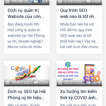
09/06/2022
1391
27/07/2021
2408
Dịch vụ quản trị
Quy trình SEO
Website của công
web nào là tốt nhất
ty nào uy tín và
hiện nay?
Bạn đang muốn tìm
Nhiều bạn liên hệ với
chuyên nghiệp nhất
một công ty quản trị
HIG để hỏi quy trình
Hải Phòng?
website tại Hải Phòng
SEO web nào là tốt
uy tín, chuyên nghiệp?
nhất hiện nay? Vậy nên
Nhưng giữa rất nhiều
bài viết dưới đây chúng
đơn vị cùng ngành
tôi sẽ cung cấp 1 số
nghề đâu là địa chỉ bạn
thông tin giúp bạn trả
nên "chọn mặt gửi
lời được câu hỏi đó
vàng" Cùng chúng tôi
nhé!
đi khám phá qua bài
viết này nhé!
26/07/2021
2304
23/07/2021
1574
Dịch vụ SEO tại Hải
Xu hướng tìm kiếm
Phòng uy tín hiệu
thời kỳ COVID ảnh
quả nhất 2021
hưởng tới SEO như
Nếu cá nhân/ doanh
Bài viết dựa trên quan