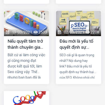
phòng
viết bài chuẩn
được những rủi ro trong
SEO tốt nhất nhằm
quá trình vận hành. Trong
tăng doanh thu sản
bài viết này Đơn vị seo ở
phẩm và tiết kiệm chi
hải phòng sẽ mách bạn lý
phí quảng cáo? Đọc
do tại sao seo mãi không
ngay bài viết dưới đây
lên top nhé!
19/03/2021
2533
02/03/2021
2208
Nếu quyết tâm trở
Đâu mới là yếu tố
thành chuyên gia
quyết định sự
seo, cần những
thành bại của SEO
Bất cứ ai làm công việc
SEO cái gì là quan trọng
thói quen nào?
gì cũng mong đạt
nhất? Nội dung hay
được kết quả tốt, làm
link? Đâu mới là yếu tố
Seo cũng vậy. Thế
quyết định sự thành bại
nhưng bạn bạn đã là
của SEO. Không phải chỉ
nhiều tháng nhưng vẫn
một trong hai chi tiết trên
không lên top mà còn
mà nó là sự kết hợp của
bị các đối thủ vượt
cả hai. Một nội dung chứa
mặt. Vậy làm sao để
đựng những yếu tố hay,