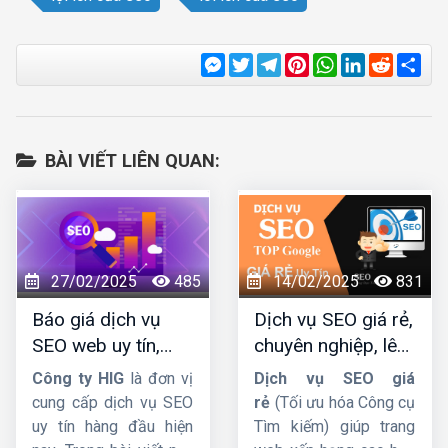
Messenger
Twitter
Telegram
Pinterest
WhatsApp
LinkedIn
Reddit
Sha
BÀI VIẾT LIÊN QUAN:
27/02/2025
485
14/02/2025
831
Báo giá dịch vụ
Dịch vụ SEO giá rẻ,
SEO web uy tín,
chuyên nghiệp, lên
chuyên nghiệp,
TOP Google bền
Công ty HIG
là đơn vị
Dịch vụ SEO giá
hiệu quả lâu dài
vững
cung cấp dịch vụ SEO
rẻ
(Tối ưu hóa Công cụ
uy tín hàng đầu hiện
Tìm kiếm) giúp trang