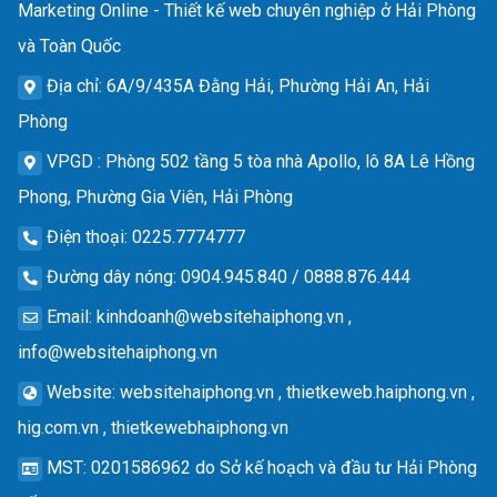
Marketing Online - Thiết kế web chuyên nghiệp ở Hải Phòng
và Toàn Quốc
Địa chỉ
: 6A/9/435A Đằng Hải, Phường Hải An, Hải
Phòng
VPGD
: Phòng 502 tầng 5 tòa nhà Apollo, lô 8A Lê Hồng
Phong, Phường Gia Viên, Hải Phòng
Điện thoại
: 0225.7774777
Đường dây nóng
: 0904.945.840 / 0888.876.444
Email
:
kinhdoanh@websitehaiphong.vn
,
info@websitehaiphong.vn
Website
: websitehaiphong.vn , thietkeweb.haiphong.vn ,
hig.com.vn , thietkewebhaiphong.vn
MST
: 0201586962 do Sở kế hoạch và đầu tư Hải Phòng