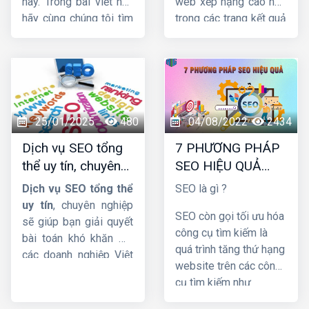
nay. Trong bài viết này
web xếp hạng cao hơn
hãy cùng chúng tôi tìm
trong các trang kết quả
hiểu
báo giá dịch vụ
của công cụ tìm kiếm.
SEO web
được cập
Và thu hút nhiều lưu
nhật mới nhất.
lượng truy cập hơn đến
trang web. Trong bài
viết này, cùng
HIG
tìm
hiểu chi tiết về dịch vụ
25/01/2025
480
04/08/2022
2434
này nhá !
Dịch vụ SEO tổng
7 PHƯƠNG PHÁP
thể uy tín, chuyên
SEO HIỆU QUẢ
nghiệp và hiệu quả
BẠN NÊN BIẾT
Dịch vụ SEO tổng thể
SEO là gì ?
uy tín
, chuyên nghiệp
SEO còn gọi tối ưu hóa
sẽ giúp bạn giải quyết
công cụ tìm kiếm là
bài toán khó khăn mà
quá trình tăng thứ hạng
các doanh nghiệp Việt
website trên các công
Nam đang gặp phải.
cụ tìm kiếm như
Cụ thể thế nào hãy
Google, Bing,… hình
cùng theo dõi bài viết