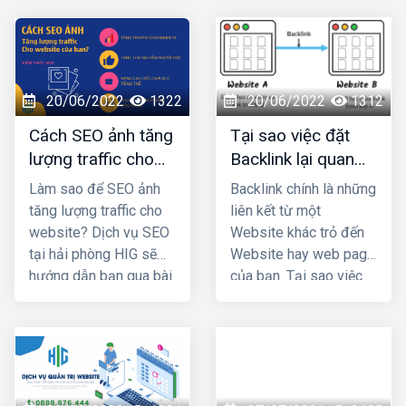
thức marketing dễ đưa
dưới đây của
HIG
nhé !
thương hiệu tới khách
hàng. SEO có 3 phần:
chiến lược, chiến thuật
và copywriting. Khi
20/06/2022
1322
20/06/2022
1312
đảm bảo 3 yếu tố đó
Cách SEO ảnh tăng
Tại sao việc đặt
thì chiến lược
lượng traffic cho
Backlink lại quan
marketing của bạn sẽ
website của bạn?
trọng trong Seo ?
thành công và
giúp bạn
Làm sao để SEO ảnh
Backlink chính là những
tăng doanh thu - lợi
tăng lượng traffic cho
liên kết từ một
nhuận đáng kể
.
website? Dịch vụ SEO
Website khác trỏ đến
tại hải phòng HIG sẽ
Website hay web page
hướng dẫn bạn qua bài
của bạn. Tại sao việc
viết dưới đây
đặt Backlink lại quan
trọng trong Seo?
Cùng thiết kế web hải
phòng HIG tìm hiểu qua
bài viết dưới đây.