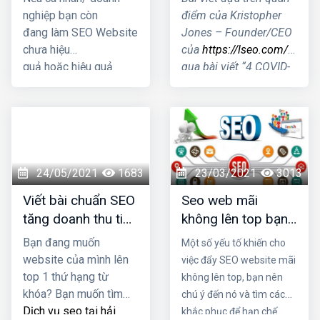
thế nào?
nghiệp bạn còn
điểm của Kristopher
đang làm SEO Website
Jones – Founder/CEO
chưa hiệu
của
https://lseo.com/
thôn
quả hoặc hiệu quả
qua bài viết “4 COVID-
kém thì hãy nhấc máy
19 Search Trends &
gọi ngay cho HIG, để
How They Impact
chúng tôi có thể tư vấn
SEO”- Xu hướng tìm
giải pháp SEO Website
kiếm thời kỳ COVID
tối ưu mang lại kết quả
ảnh hưởng tới SEO
cao nhất cho doanh
như thế nào?
24/05/2021
1683
23/03/2021
3013
nghiệp bạn.
Viết bài chuẩn SEO
Seo web mãi
tăng doanh thu tiết
không lên top bạn
kiệm chi phí quảng
có biết lý do là gì
Bạn đang muốn
Một số yếu tố khiến cho
cáo
không?
website của mình lên
việc đẩy SEO website mãi
top 1 thứ hạng từ
không lên top, bạn nên
khóa? Bạn muốn tìm
chú ý đến nó và tìm cách
Dịch vụ seo tại hải
khắc phục để hạn chế