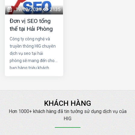
trở thành một seo
hấp dẫn cùng một cấu
giỏi. Nếu quyết tâm trở
trúc link mạnh là điều vô
19/02/2021
2135
thành chuyên gia seo,
cùng tuyệt vời cho chiến
Đơn vị SEO tổng
cần những thói quen
dịch SEO trang web của
thể tại Hải Phòng
nào?
bạn. Hãy cùng Dịch vụ
seo tại hải phòng làm rõ
Công ty công nghệ và
sự quan trọng của 2 yếu
truyền thông HIG chuyên
tố trên nhé
dịch vụ seo tại hải
phòng sẽ mang đến cho
bạn hàng triệu khách
hàng trên internet. HIG
luôn cam kết Đạt TOP
mang lại doanh thu cao
với chi phí thấp nhất.
KHÁCH HÀNG
Hơn 1000+ khách hàng đã tin tưởng sử dụng dịch vụ của
HIG