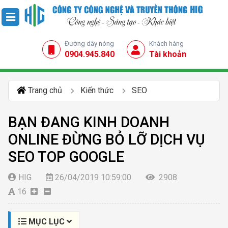
Đường dây nóng
Khách hàng
0904.945.840
Tài khoản
Trang chủ
Kiến thức
SEO
BẠN ĐANG KINH DOANH
ONLINE ĐỪNG BỎ LỠ DỊCH VỤ
SEO TOP GOOGLE
HIG
26/04/2019 10:59:00
2908
16
MỤC LỤC