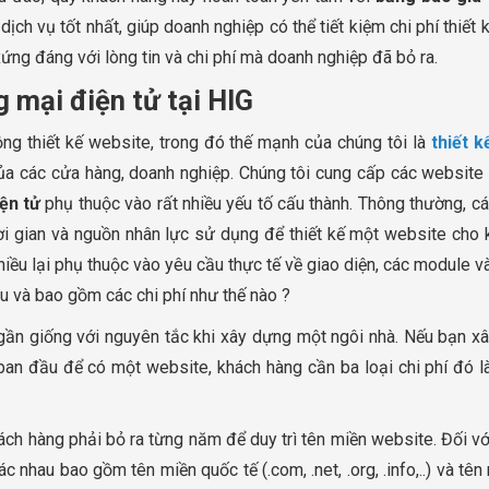
 vụ tốt nhất, giúp doanh nghiệp có thể tiết kiệm chi phí thiết k
xứng đáng với lòng tin và chi phí mà doanh nghiệp đã bỏ ra.
 mại điện tử tại HIG
ng thiết kế website, trong đó thế mạnh của chúng tôi là
thiết 
 của các cửa hàng, doanh nghiệp. Chúng tôi cung cấp các website
ện tử
phụ thuộc vào rất nhiều yếu tố cấu thành. Thông thường, c
hời gian và nguồn nhân lực sử dụng để thiết kế một website cho k
 nhiều lại phụ thuộc vào yêu cầu thực tế về giao diện, các module
êu và bao gồm các chi phí như thế nào ?
gần giống với nguyên tắc khi xây dựng một ngôi nhà. Nếu bạn x
ban đầu để có một website, khách hàng cần ba loại chi phí đó là
khách hàng phải bỏ ra từng năm để duy trì tên miền website. Đối vớ
c nhau bao gồm tên miền quốc tế (.com, .net, .org, .info,..) và tên