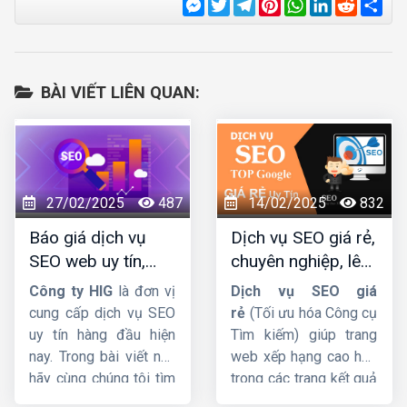
Messenger
Twitter
Telegram
Pinterest
WhatsApp
LinkedIn
Reddit
Sha
BÀI VIẾT LIÊN QUAN:
27/02/2025
487
14/02/2025
832
Báo giá dịch vụ
Dịch vụ SEO giá rẻ,
SEO web uy tín,
chuyên nghiệp, lên
chuyên nghiệp,
TOP Google bền
Công ty HIG
là đơn vị
Dịch vụ SEO giá
hiệu quả lâu dài
vững
cung cấp dịch vụ SEO
rẻ
(Tối ưu hóa Công cụ
uy tín hàng đầu hiện
Tìm kiếm) giúp trang
nay. Trong bài viết này
web xếp hạng cao hơn
hãy cùng chúng tôi tìm
trong các trang kết quả
hiểu
báo giá dịch vụ
của công cụ tìm kiếm.