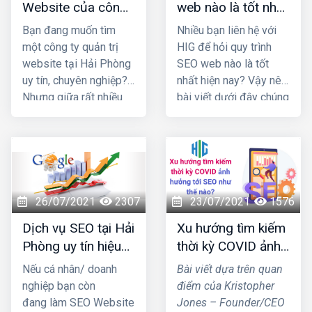
Website của công
web nào là tốt nhất
ty nào uy tín và
hiện nay?
Bạn đang muốn tìm
Nhiều bạn liên hệ với
chuyên nghiệp nhất
một công ty quản trị
HIG để hỏi quy trình
Hải Phòng?
website tại Hải Phòng
SEO web nào là tốt
uy tín, chuyên nghiệp?
nhất hiện nay? Vậy nên
Nhưng giữa rất nhiều
bài viết dưới đây chúng
đơn vị cùng ngành
tôi sẽ cung cấp 1 số
nghề đâu là địa chỉ bạn
thông tin giúp bạn trả
nên "chọn mặt gửi
lời được câu hỏi đó
vàng" Cùng chúng tôi
nhé!
đi khám phá qua bài
viết này nhé!
26/07/2021
2307
23/07/2021
1576
Dịch vụ SEO tại Hải
Xu hướng tìm kiếm
Phòng uy tín hiệu
thời kỳ COVID ảnh
quả nhất 2021
hưởng tới SEO như
Nếu cá nhân/ doanh
Bài viết dựa trên quan
thế nào?
nghiệp bạn còn
điểm của Kristopher
đang làm SEO Website
Jones – Founder/CEO