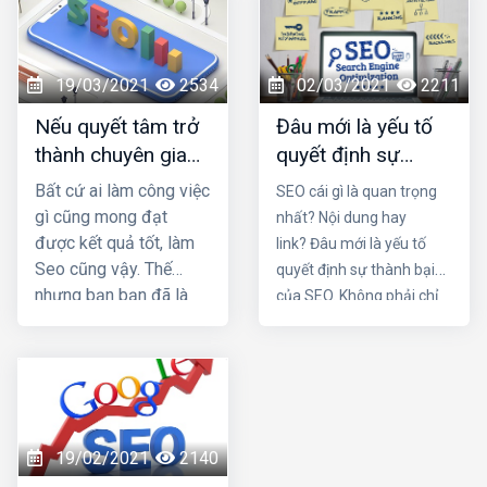
tăng doanh thu sản
bài viết này Đơn vị seo ở
phẩm và tiết kiệm chi
hải phòng sẽ mách bạn lý
phí quảng cáo? Đọc
do tại sao seo mãi không
ngay bài viết dưới đây
lên top nhé!
19/03/2021
2534
02/03/2021
2211
Nếu quyết tâm trở
Đâu mới là yếu tố
thành chuyên gia
quyết định sự
seo, cần những
thành bại của SEO
Bất cứ ai làm công việc
SEO cái gì là quan trọng
thói quen nào?
gì cũng mong đạt
nhất? Nội dung hay
được kết quả tốt, làm
link? Đâu mới là yếu tố
Seo cũng vậy. Thế
quyết định sự thành bại
nhưng bạn bạn đã là
của SEO. Không phải chỉ
nhiều tháng nhưng vẫn
một trong hai chi tiết trên
không lên top mà còn
mà nó là sự kết hợp của
bị các đối thủ vượt
cả hai. Một nội dung chứa
mặt. Vậy làm sao để
đựng những yếu tố hay,
trở thành một seo
hấp dẫn cùng một cấu
giỏi. Nếu quyết tâm trở
trúc link mạnh là điều vô
19/02/2021
2140
thành chuyên gia seo,
cùng tuyệt vời cho chiến