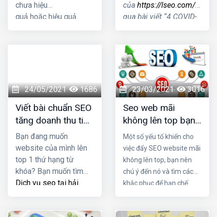
chưa hiệu
của
https://lseo.com/
thôn
quả hoặc hiệu quả
qua bài viết “4 COVID-
kém thì hãy nhấc máy
19 Search Trends &
gọi ngay cho HIG, để
How They Impact
chúng tôi có thể tư vấn
SEO”- Xu hướng tìm
giải pháp SEO Website
kiếm thời kỳ COVID
tối ưu mang lại kết quả
ảnh hưởng tới SEO
cao nhất cho doanh
như thế nào?
24/05/2021
1686
23/03/2021
3016
nghiệp bạn.
Viết bài chuẩn SEO
Seo web mãi
tăng doanh thu tiết
không lên top bạn
kiệm chi phí quảng
có biết lý do là gì
Bạn đang muốn
Một số yếu tố khiến cho
cáo
không?
website của mình lên
việc đẩy SEO website mãi
top 1 thứ hạng từ
không lên top, bạn nên
khóa? Bạn muốn tìm
chú ý đến nó và tìm cách
Dịch vụ seo tại hải
khắc phục để hạn chế
phòng
viết bài chuẩn
được những rủi ro trong
SEO tốt nhất nhằm
quá trình vận hành. Trong