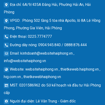
Địa chỉ
: 6A/9/435A Đằng Hải, Phường Hải An, Hải
Phòng
VPGD
: Phòng 502 tầng 5 tòa nhà Apollo, lô 8A Lê Hồng
Phong, Phường Gia Viên, Hải Phòng
Điện thoại
: 0225.7774777
Đường dây nóng
: 0904.945.840 / 0888.876.444
Email
:
kinhdoanh@websitehaiphong.vn
,
info@websitehaiphong.vn
Website
: websitehaiphong.vn , thietkeweb.haiphong.vn ,
hig.com.vn , thietkewebhaiphong.vn
MST
: 0201586962 do Sở kế hoạch và đầu tư Hải Phòng
cấp
Người đại diện
: Lê Văn Trung - Giám đốc