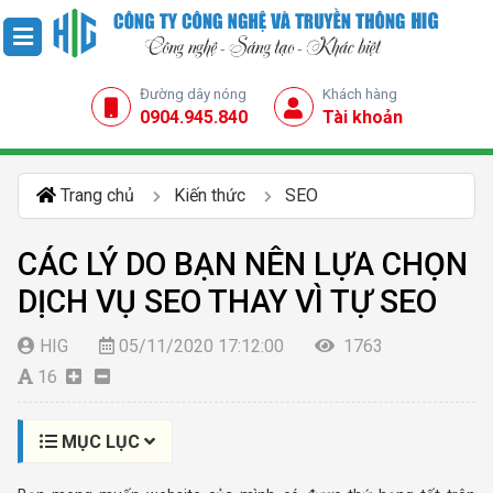
Đường dây nóng
Khách hàng
0904.945.840
Tài khoản
Trang chủ
Kiến thức
SEO
CÁC LÝ DO BẠN NÊN LỰA CHỌN
DỊCH VỤ SEO THAY VÌ TỰ SEO
HIG
05/11/2020 17:12:00
1763
16
MỤC LỤC