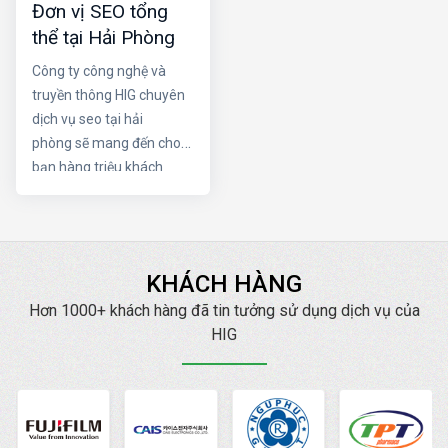
Đơn vị SEO tổng
cần những thói quen
dịch SEO trang web của
thể tại Hải Phòng
nào?
bạn. Hãy cùng Dịch vụ
seo tại hải phòng làm rõ
Công ty công nghệ và
sự quan trọng của 2 yếu
truyền thông HIG chuyên
tố trên nhé
dịch vụ seo tại hải
phòng sẽ mang đến cho
bạn hàng triệu khách
hàng trên internet. HIG
luôn cam kết Đạt TOP
mang lại doanh thu cao
với chi phí thấp nhất.
KHÁCH HÀNG
Hơn 1000+ khách hàng đã tin tưởng sử dụng dịch vụ của
HIG