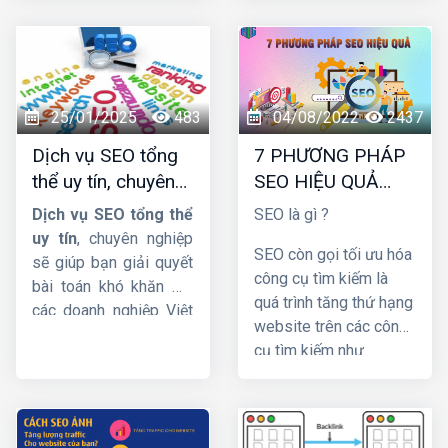
SEO web
được cập
Và thu hút nhiều lưu
nhật mới nhất.
lượng truy cập hơn đến
trang web. Trong bài
viết này, cùng
HIG
tìm
hiểu chi tiết về dịch vụ
25/01/2025
483
04/08/2022
2437
này nhá !
Dịch vụ SEO tổng
7 PHƯƠNG PHÁP
thể uy tín, chuyên
SEO HIỆU QUẢ
nghiệp và hiệu quả
BẠN NÊN BIẾT
Dịch vụ SEO tổng thể
SEO là gì ?
uy tín
, chuyên nghiệp
SEO còn gọi tối ưu hóa
sẽ giúp bạn giải quyết
công cụ tìm kiếm là
bài toán khó khăn mà
quá trình tăng thứ hạng
các doanh nghiệp Việt
website trên các công
Nam đang gặp phải.
cụ tìm kiếm như
Cụ thể thế nào hãy
Google, Bing,… hình
cùng theo dõi bài viết
thức marketing dễ đưa
dưới đây của
HIG
nhé !
thương hiệu tới khách
hàng. SEO có 3 phần: