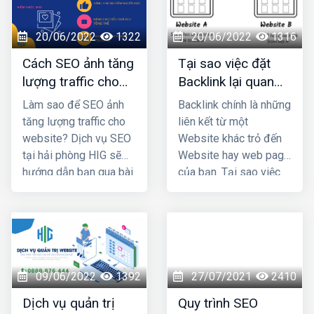
chiến lược, chiến thuật
và copywriting. Khi
20/06/2022
1322
20/06/2022
1316
đảm bảo 3 yếu tố đó
Cách SEO ảnh tăng
Tại sao việc đặt
thì chiến lược
lượng traffic cho
Backlink lại quan
marketing của bạn sẽ
website của bạn?
trọng trong Seo ?
thành công và
giúp bạn
Làm sao để SEO ảnh
Backlink chính là những
tăng doanh thu - lợi
tăng lượng traffic cho
liên kết từ một
nhuận đáng kể
.
website? Dịch vụ SEO
Website khác trỏ đến
tại hải phòng HIG sẽ
Website hay web page
hướng dẫn bạn qua bài
của bạn. Tại sao việc
viết dưới đây
đặt Backlink lại quan
trọng trong Seo?
Cùng thiết kế web hải
phòng HIG tìm hiểu qua
bài viết dưới đây.
09/06/2022
1392
27/07/2021
2410
Dịch vụ quản trị
Quy trình SEO