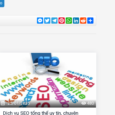
eo
Messenger
Twitter
Telegram
Pinterest
WhatsApp
LinkedIn
Reddit
Share
25/01/2025
480
Dịch vụ SEO tổng thể uy tín, chuyên