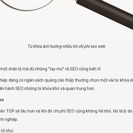
Từ khóa ảnh hưởng nhiều tới chi phí seo web
 một chân lý mà dù những “tay mơ” về SEO cũng biết rõ.
ệp đang có ngân sách quảng cáo thấp thường chọn một vài từ khóa dễ 
 tiến hành SEO những từ khóa khó và quan trọng hơn.
eo
lên TOP sẽ lâu hơn và khi đó chi phí SEO cũng không hề nhỏ. Đó là lý d
nh nghiệp.
 tố như: