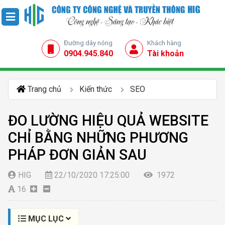
Đường dây nóng
Khách hàng
0904.945.840
Tài khoản
Trang chủ
Kiến thức
SEO
ĐO LƯỜNG HIỆU QUẢ WEBSITE
CHỈ BẰNG NHỮNG PHƯƠNG
PHÁP ĐƠN GIẢN SAU
HIG
22/10/2020 17:25:00
1972
16
MỤC LỤC