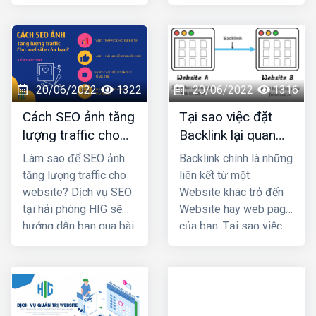
Google, Bing,… hình
cùng theo dõi bài viết
thức marketing dễ đưa
dưới đây của
HIG
nhé !
thương hiệu tới khách
hàng. SEO có 3 phần:
chiến lược, chiến thuật
và copywriting. Khi
20/06/2022
1322
20/06/2022
1316
đảm bảo 3 yếu tố đó
Cách SEO ảnh tăng
Tại sao việc đặt
thì chiến lược
lượng traffic cho
Backlink lại quan
marketing của bạn sẽ
website của bạn?
trọng trong Seo ?
thành công và
giúp bạn
Làm sao để SEO ảnh
Backlink chính là những
tăng doanh thu - lợi
tăng lượng traffic cho
liên kết từ một
nhuận đáng kể
.
website? Dịch vụ SEO
Website khác trỏ đến
tại hải phòng HIG sẽ
Website hay web page
hướng dẫn bạn qua bài
của bạn. Tại sao việc
viết dưới đây
đặt Backlink lại quan
trọng trong Seo?
Cùng thiết kế web hải
phòng HIG tìm hiểu qua
bài viết dưới đây.