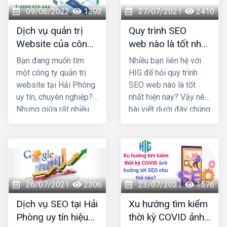
09/06/2022
1392
27/07/2021
2410
Dịch vụ quản trị
Quy trình SEO
Website của công
web nào là tốt nhất
ty nào uy tín và
hiện nay?
Bạn đang muốn tìm
Nhiều bạn liên hệ với
chuyên nghiệp nhất
một công ty quản trị
HIG để hỏi quy trình
Hải Phòng?
website tại Hải Phòng
SEO web nào là tốt
uy tín, chuyên nghiệp?
nhất hiện nay? Vậy nên
Nhưng giữa rất nhiều
bài viết dưới đây chúng
đơn vị cùng ngành
tôi sẽ cung cấp 1 số
nghề đâu là địa chỉ bạn
thông tin giúp bạn trả
nên "chọn mặt gửi
lời được câu hỏi đó
vàng" Cùng chúng tôi
nhé!
đi khám phá qua bài
viết này nhé!
26/07/2021
2306
23/07/2021
1576
Dịch vụ SEO tại Hải
Xu hướng tìm kiếm
Phòng uy tín hiệu
thời kỳ COVID ảnh