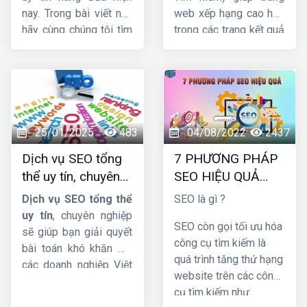
nay. Trong bài viết này
web xếp hạng cao hơn
hãy cùng chúng tôi tìm
trong các trang kết quả
hiểu
báo giá dịch vụ
của công cụ tìm kiếm.
SEO web
được cập
Và thu hút nhiều lưu
nhật mới nhất.
lượng truy cập hơn đến
trang web. Trong bài
viết này, cùng
HIG
tìm
hiểu chi tiết về dịch vụ
25/01/2025
483
04/08/2022
2437
này nhá !
Dịch vụ SEO tổng
7 PHƯƠNG PHÁP
thể uy tín, chuyên
SEO HIỆU QUẢ
nghiệp và hiệu quả
BẠN NÊN BIẾT
Dịch vụ SEO tổng thể
SEO là gì ?
uy tín
, chuyên nghiệp
SEO còn gọi tối ưu hóa
sẽ giúp bạn giải quyết
công cụ tìm kiếm là
bài toán khó khăn mà
quá trình tăng thứ hạng
các doanh nghiệp Việt
website trên các công
Nam đang gặp phải.
cụ tìm kiếm như
Cụ thể thế nào hãy