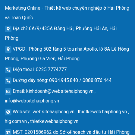
Marketing Online - Thiết kế web chuyên nghiệp ở Hải Phòng
và Toàn Quốc
Địa chỉ
: 6A/9/435A Đằng Hải, Phường Hải An, Hải
Phòng
VPGD
: Phòng 502 tầng 5 tòa nhà Apollo, lô 8A Lê Hồng
Phong, Phường Gia Viên, Hải Phòng
Điện thoại
: 0225.7774777
Đường dây nóng
: 0904.945.840 / 0888.876.444
Email
:
kinhdoanh@websitehaiphong.vn
,
info@websitehaiphong.vn
Website
: websitehaiphong.vn , thietkeweb.haiphong.vn ,
hig.com.vn , thietkewebhaiphong.vn
MST
: 0201586962 do Sở kế hoạch và đầu tư Hải Phòng