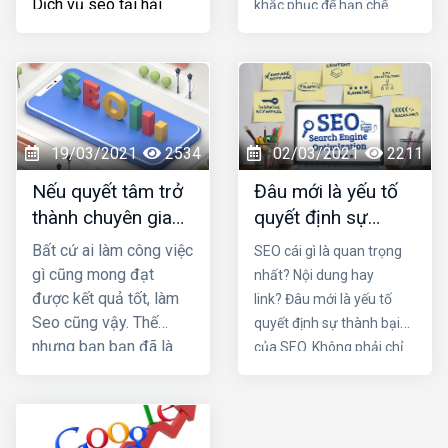
Dịch vụ seo tại hải
khắc phục để hạn chế
phòng
viết bài chuẩn
được những rủi ro trong
SEO tốt nhất nhằm
quá trình vận hành. Trong
tăng doanh thu sản
bài viết này Đơn vị seo ở
phẩm và tiết kiệm chi
hải phòng sẽ mách bạn lý
phí quảng cáo? Đọc
do tại sao seo mãi không
ngay bài viết dưới đây
lên top nhé!
19/03/2021
2534
02/03/2021
2211
Nếu quyết tâm trở
Đâu mới là yếu tố
thành chuyên gia
quyết định sự
seo, cần những
thành bại của SEO
Bất cứ ai làm công việc
SEO cái gì là quan trọng
thói quen nào?
gì cũng mong đạt
nhất? Nội dung hay
được kết quả tốt, làm
link? Đâu mới là yếu tố
Seo cũng vậy. Thế
quyết định sự thành bại
nhưng bạn bạn đã là
của SEO. Không phải chỉ
nhiều tháng nhưng vẫn
một trong hai chi tiết trên
không lên top mà còn
mà nó là sự kết hợp của
bị các đối thủ vượt
cả hai. Một nội dung chứa
mặt. Vậy làm sao để
đựng những yếu tố hay,