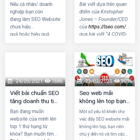
quả nhất 2021
hưởng tới SEO như
Nếu cá nhân/ doanh
Bài viết dựa trên quan
thế nào?
nghiệp bạn còn
điểm của Kristopher
đang làm SEO Website
Jones – Founder/CEO
chưa hiệu
của
https://lseo.com/
thôn
quả hoặc hiệu quả
qua bài viết “4 COVID-
kém thì hãy nhấc máy
19 Search Trends &
gọi ngay cho HIG, để
How They Impact
chúng tôi có thể tư vấn
SEO”- Xu hướng tìm
giải pháp SEO Website
kiếm thời kỳ COVID
tối ưu mang lại kết quả
ảnh hưởng tới SEO
cao nhất cho doanh
như thế nào?
24/05/2021
1686
23/03/2021
3016
nghiệp bạn.
Viết bài chuẩn SEO
Seo web mãi
tăng doanh thu tiết
không lên top bạn
kiệm chi phí quảng
có biết lý do là gì
Bạn đang muốn
Một số yếu tố khiến cho
cáo
không?
website của mình lên
việc đẩy SEO website mãi
top 1 thứ hạng từ
không lên top, bạn nên
khóa? Bạn muốn tìm
chú ý đến nó và tìm cách