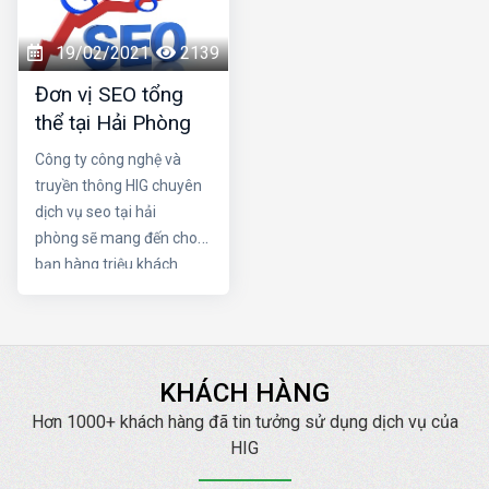
trở thành một seo
hấp dẫn cùng một cấu
giỏi. Nếu quyết tâm trở
trúc link mạnh là điều vô
19/02/2021
2139
thành chuyên gia seo,
cùng tuyệt vời cho chiến
Đơn vị SEO tổng
cần những thói quen
dịch SEO trang web của
thể tại Hải Phòng
nào?
bạn. Hãy cùng Dịch vụ
seo tại hải phòng làm rõ
Công ty công nghệ và
sự quan trọng của 2 yếu
truyền thông HIG chuyên
tố trên nhé
dịch vụ seo tại hải
phòng sẽ mang đến cho
bạn hàng triệu khách
hàng trên internet. HIG
luôn cam kết Đạt TOP
mang lại doanh thu cao
với chi phí thấp nhất.
KHÁCH HÀNG
Hơn 1000+ khách hàng đã tin tưởng sử dụng dịch vụ của
HIG