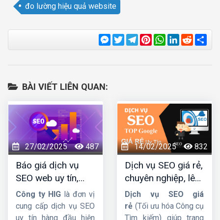
đo lường hiệu quả website
Messenger
Twitter
Telegram
Pinterest
WhatsApp
LinkedIn
Reddit
Sha
BÀI VIẾT LIÊN QUAN:
27/02/2025
487
14/02/2025
832
Báo giá dịch vụ
Dịch vụ SEO giá rẻ,
SEO web uy tín,
chuyên nghiệp, lên
chuyên nghiệp,
TOP Google bền
Công ty HIG
là đơn vị
Dịch vụ SEO giá
hiệu quả lâu dài
vững
cung cấp dịch vụ SEO
rẻ
(Tối ưu hóa Công cụ
uy tín hàng đầu hiện
Tìm kiếm) giúp trang