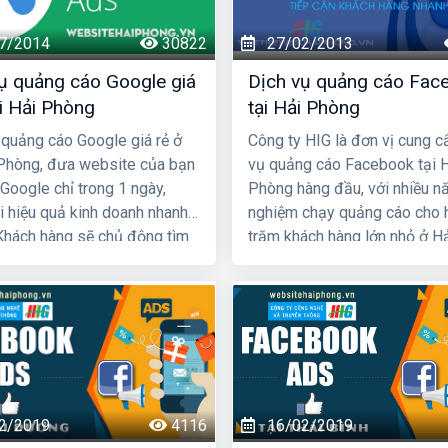
7/2014
30822
27/02/2013
ụ quảng cáo Google giá
Dịch vụ quảng cáo Fac
ại Hải Phòng
tại Hải Phòng
 quảng cáo Google giá rẻ ở
Công ty HIG là đơn vị cung c
 Phòng, đưa website của bạn
vụ quảng cáo Facebook tại 
Google chỉ trong 1 ngày,
Phòng hàng đầu, với nhiều n
i hiệu quả kinh doanh nhanh
nghiệm chạy quảng cáo cho 
Khách hàng sẽ chủ động tìm
trăm khách hàng lớn nhỏ ở H
 phẩm, dịch vụ của bạn.
Phòng và các tỉnh Miền Bắc,
tôi chắc chắn sẽ giúp quý kh
triển kinh doanh nhanh chóng
2/2019
4116
16/02/2019