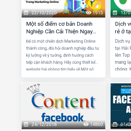
22/10/2020
1915
13/0
Một số điểm cơ bản Doanh
Dịch v
Nghiệp Cần Cải Thiện Ngay
rẻ ở t
Trong Marketing Online
Dịch vụ
Để có một chiến dịch Marketing Online
tại Hải
thành công, đòi hỏi doanh nghiệp đầu tư
lên Top 
kỹ lưỡng về ý tưởng, định hướng cách
mang lạ
tiếp cận khách hàng. Hãy cùng thiết kế
chóng. 
website hải phòng tìm hiểu về Một số
đến sản
điểm cơ bản Doanh Nghiệp Cần Cải Thiện
Ngay Trong Marketing Online
24/12/2018
14860
11/0