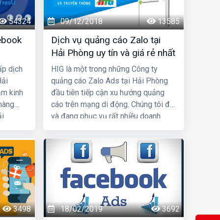
54324
09/12/2018
13585
ebook
Dịch vụ quảng cáo Zalo tại
Hải Phòng uy tín và giá rẻ nhất
ấp dịch
HIG là một trong những Công ty
Hải
quảng cáo Zalo Ads tại Hải Phòng
ăm kinh
đầu tiên tiếp cận xu hướng quảng
hàng
cáo trên mạng di động. Chúng tôi đã
ải
và đang phục vụ rất nhiều doanh
 chúng
nghiệp/shop tiếp cận và tương tác
ách phát
thành công với nhiều khách hàng
.
thông qua kênh Zalo Marketing,
mang lại hiệu quả về doanh số cao
hơn, cũng như uy tín thương hiệu cho
doanh nghiệp/cửa hàng.
3498
18/02/2019
3692