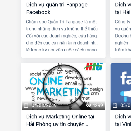
Dịch vụ quản trị Fanpage
Dịch 
Facebook
tại Hải
nhất
Chăm sóc Quản Trị Fanpage là một
Công ty
trong những dịch vụ không thể thiếu
vụ quản
đối với các doanh nghiệp, cửa hàng..
Dương h
cho đến các cá nhân kinh doanh nhỏ
nghiệm 
lẻ trong kỷ nguyên cuộc cách mạng
trăm kh
công nghiệp 4.0 hiện nay. Dịch
Dương v
vụ quản trị Fanpage Facebook hiệu
tôi chắ
quả mang lại sự tăng trưởng kinh
triển ki
doanh với chi phí giá thành tiết kiệm
một cách đáng kể. Công ty
HIG chúng tôi chuyên cung cấp cho
khách hàng giải pháp quản
04/03/2019
4299
05/0
trị chăm sóc Fanpage Facebook uy
tín, chuyên nghiệp với giá rẻ hàng
Dịch vụ Marketing Online tại
Dịch 
đầu tại Việt Nam.
Hải Phòng uy tín chuyên
tại Vĩn