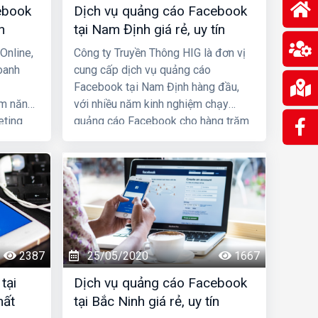
ebook
Dịch vụ quảng cáo Facebook
n
tại Nam Định giá rẻ, uy tín
Online,
Công ty Truyền Thông HIG là đơn vị
oanh
cung cấp dịch vụ quảng cáo
Facebook tại Nam Định hàng đầu,
ềm năng
với nhiều năm kinh nghiệm chạy
eting
quảng cáo Facebook cho hàng trăm
đang
khách hàng lớn nhỏ ở Nam Định và
qua dịch
toàn quốc Việt Nam, chúng tôi chắc
k được,
chắn sẽ giúp quý khách phát triển
g tôi để
kinh doanh nhanh chóng.
doanh.
2387
25/05/2020
1667
tại
Dịch vụ quảng cáo Facebook
hất
tại Bắc Ninh giá rẻ, uy tín