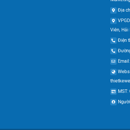
Địa ch
VPG
Viên, Hải
Điện t
Đường
Email
Websi
thietkew
MST
:
Người