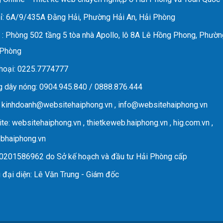
ỉ
: 6A/9/435A Đằng Hải, Phường Hải An, Hải Phòng
D
: Phòng 502 tầng 5 tòa nhà Apollo, lô 8A Lê Hồng Phong, Phườn
 Phòng
hoại
: 0225.7774777
 dây nóng
: 0904.945.840 / 0888.876.444
:
kinhdoanh@websitehaiphong.vn
,
info@websitehaiphong.vn
te
: websitehaiphong.vn , thietkeweb.haiphong.vn , hig.com.vn ,
ebhaiphong.vn
 0201586962 do Sở kế hoạch và đầu tư Hải Phòng cấp
 đại diện
: Lê Văn Trung - Giám đốc