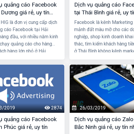
vụ quảng cáo Facebook
Dịch vụ quảng cáo Fac
 Dương giá rẻ, uy tín
tại Thái Bình giá rẻ, uy tí
 HIG là đơn vị cung cấp dịch
Facebook là kênh Marketing 
g cáo Facebook tại Hải
mảnh đất màu mỡ cho các d
àng đầu, với nhiều năm kinh
nghiệp, shop kinh doanh khai
chạy quảng cáo cho hàng
thác, tìm kiếm khách hàng ti
ách hàng lớn nhỏ ở Hải
ở Thái Bình không kênh mark
à toàn quốc Việt Nam, chúng
nào bằng. Nếu bạn là người 
c chắn sẽ giúp quý khách phát
kinh doanh thì không thể bỏ 
nh doanh nhanh chóng.
vụ chạy quảng cáo Faceboo
hãy liên hệ ngay với HIG chún
chúng tôi giúp bạn khai thác
Facebook để phát triển kinh 
3/2019
2874
26/03/2019
vụ quảng cáo Facebook
Dịch vụ quảng cáo Zalo 
h Phúc giá rẻ, uy tín
Bắc Ninh giá rẻ, uy tín n