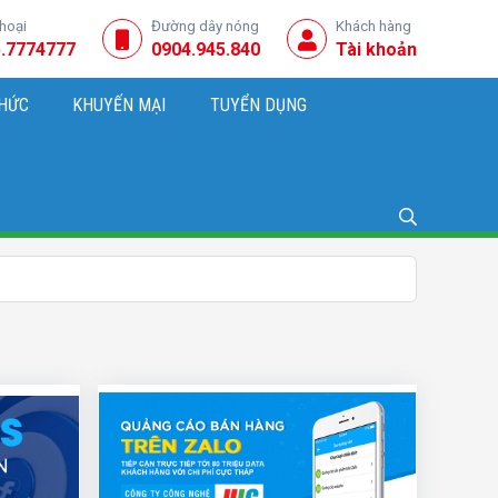
thoại
Đường dây nóng
Khách hàng
.7774777
0904.945.840
Tài khoản
THỨC
KHUYẾN MẠI
TUYỂN DỤNG
NG, KINH DOANH