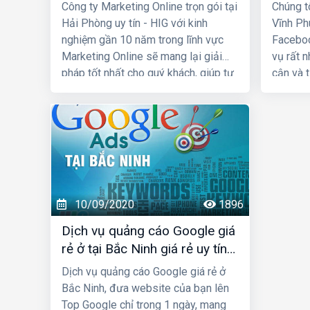
nghiệp
Công ty Marketing Online trọn gói tại
Chúng tô
Hải Phòng uy tín - HIG với kinh
Vĩnh Ph
nghiệm gần 10 năm trong lĩnh vực
Faceboo
Marketing Online sẽ mang lại giải
vụ rất 
pháp tốt nhất cho quý khách, giúp tư
cận và 
vấn chiến lược, chọn các kênh
nhiều k
Internet Marketing phù hợp với
Faceboo
nguồn lực và mục tiêu của khách
quả về 
hàng để mang lại hiệu quả kinh
uy tín 
doanh tốt nhất với chi phí hợp lý. Sau
nghiệp/
đây hãy cùng chúng tôi tìm hiểu sâu
hơn về Marketing Online, các thứ cần
10/09/2020
1896
chuẩn bị và các bước thực hiện, quy
trình triển khai...
Dịch vụ quảng cáo Google giá
rẻ ở tại Bắc Ninh giá rẻ uy tín
hiệu quả
Dịch vụ quảng cáo Google giá rẻ ở
Bắc Ninh, đưa website của bạn lên
Top Google chỉ trong 1 ngày, mang