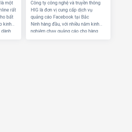
 là một
Công ty công nghệ và truyền thông
line rất
HIG là đơn vị cung cấp dịch vụ
cho bất
quảng cáo Facebook tại Bắc
o kinh
Ninh hàng đầu, với nhiều năm kinh
 dành
nghiệm chạy quảng cáo cho hàng
ời sử
trăm khách hàng lớn nhỏ ở Hà Nội và
thật và
các tỉnh Miền Bắc, chúng tôi chắc
i con số
chắn sẽ giúp quý khách phát triển
ờng
kinh doanh nhanh chóng.
 của bạn
ắc chắn
ng có
ới nhu
 vụ