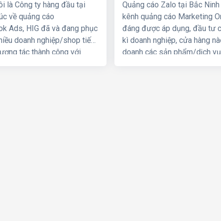
i là Công ty hàng đầu tại
Quảng cáo Zalo tại Bắc Ninh
úc về quảng cáo
kênh quảng cáo Marketing On
k Ads, HIG đã và đang phục
đáng được áp dụng, đầu tư 
nhiều doanh nghiệp/shop tiếp
kì doanh nghiệp, cửa hàng nà
tương tác thành công với
doanh các sản phẩm/dịch vụ
hách hàng thông qua kênh
cho giới trẻ. Bởi lẽ 100% ngư
k Marketing, mang lại hiệu
dụng Zalo đều là người dùng 
doanh số cao hơn, cũng như
phần lớn trong độ tuổi trẻ, vớ
thương hiệu cho doanh
hơn 80 triệu người dùng thư
shop.
xuyên thì một khi quảng cáo
xuất hiện trên Zalo thì sẽ ch
tiếp cận đến những khách hà
nhu cầu mua bán thật, đúng v
cầu sử dụng sản phẩm/dịch
đang quảng cáo.