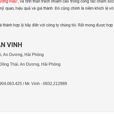
hương hiệu
”, và tinh thần trách nhiệm cao trong công tác chăm só
ỹ quan, hiệu quả và giá thành. Đó cũng chính là niềm khích lệ vô
 thành hợp lý hãy đến với công ty chúng tôi. Rất mong được hợp
ẬN VINH
ái, An Dương, Hải Phòng
 Đồng Thái, An Dương, Hải Phòng
904.063.425 / Mr. Vinh - 0932.212989