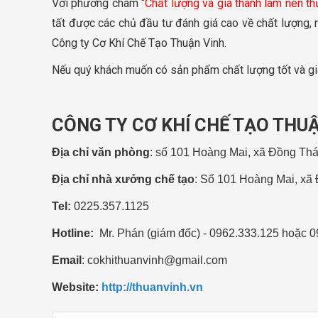
Với phương châm “
Chất lượng và giá thành làm nên t
tất được các chủ đầu tư đánh giá cao về chất lượng, m
Công ty Cơ Khí Chế Tạo Thuận Vinh.
Nếu quý khách muốn có sản phẩm chất lượng tốt và giá
CÔNG TY CƠ KHÍ CHẾ TẠO THU
Địa chỉ văn phòng
: số 101 Hoàng Mai, xã Đồng Th
Địa chỉ nhà xưởng chế tạo
: Số 101 Hoàng Mai, xã
Tel:
0225.357.1125
Hotline:
Mr. Phán (giám đốc) - 0962.333.125 hoặc 0
Email
:
cokhithuanvinh@gmail.com
Website:
http://thuanvinh.vn