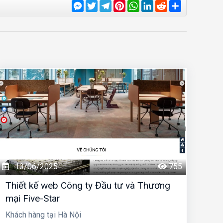
Messenger
Twitter
Telegram
Pinterest
WhatsApp
LinkedIn
Reddit
Share
13/06/2025
755
Thiết kế web Công ty Đầu tư và Thương
mại Five-Star
Khách hàng tại Hà Nội