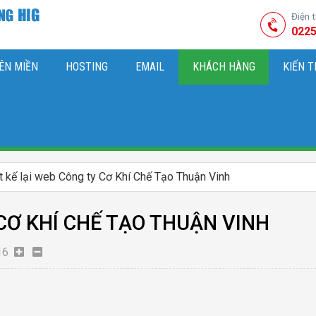
Điện 
0225
ÊN MIỀN
HOSTING
EMAIL
KHÁCH HÀNG
KIẾN 
HIỆU
M SÓC WEBSITE & SEO TỔNG THỂ
OK
KIẾN THỨC MARKETI
t kế lại web Công ty Cơ Khí Chế Tạo Thuận Vinh
 CƠ KHÍ CHẾ TẠO THUẬN VINH
16