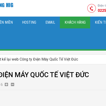
Điện 
0225
ÊN MIỀN
HOSTING
EMAIL
KHÁCH HÀNG
KIẾN 
HIỆU
M SÓC WEBSITE & SEO TỔNG THỂ
OK
KIẾN THỨC MARKETI
t kế lại web Công ty Điện Máy Quốc Tế Việt Đức
 ĐIỆN MÁY QUỐC TẾ VIỆT ĐỨC
16