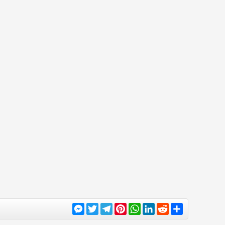
Messenger
Twitter
Telegram
Pinterest
WhatsApp
LinkedIn
Reddit
Share