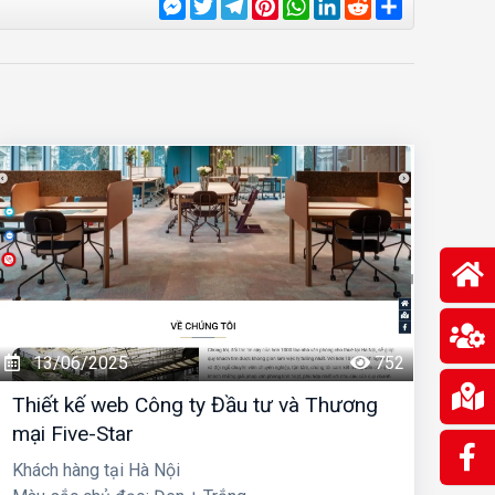
Messenger
Twitter
Telegram
Pinterest
WhatsApp
LinkedIn
Reddit
Share
13/06/2025
752
Thiết kế web Công ty Đầu tư và Thương
mại Five-Star
Khách hàng tại Hà Nội