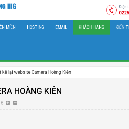
Điện 
0225
ÊN MIỀN
HOSTING
EMAIL
KHÁCH HÀNG
KIẾN 
HIỆU
M SÓC WEBSITE & SEO TỔNG THỂ
OK
KIẾN THỨC MARKETI
t kế lại website Camera Hoàng Kiên
ERA HOÀNG KIÊN
16