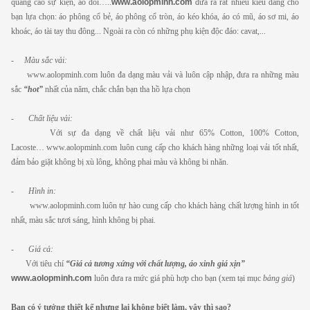
quảng cáo sự kiện, áo đôi…..
www.aolopminh.com
đưa ra rất nhiều kiểu dáng cho
bạn lựa chọn: áo phông cổ bẻ, áo phông cổ tròn, áo kéo khóa, áo có mũ, áo sơ mi, áo
khoác, áo tài tay thu đông... Ngoài ra còn có những phụ kiện độc đáo: cavat,...
-
Màu sắc vải:
www.aolopminh.com luôn đa dạng màu vải và luôn cập nhập, đưa ra những màu
sắc
“hot”
nhất của năm, chắc chắn bạn tha hồ lựa chọn
-
Chất liệu vải:
Với sự đa dạng về chất liệu vải như 65% Cotton, 100% Cotton,
Lacoste… www.aolopminh.com luôn cung cấp cho khách hàng những loại vải tốt nhất,
đảm bảo giặt không bị xù lông, không phai màu và không bi nhăn.
-
Hình in:
www.aolopminh.com luôn tự hào cung cấp cho khách hàng chất lượng hình in tốt
nhất, màu sắc tươi sáng, hình không bị phai.
-
Giá cả:
Với tiêu chí
“Giá cả tương xứng với chất lượng, áo xinh giá xịn”
www.aolopminh.com
luôn đưa ra mức giá phù hợp cho bạn (xem tại mục
bảng giá
)
Bạn có ý tưởng thiết kế nhưng lại không biết làm, vậy thì sao?