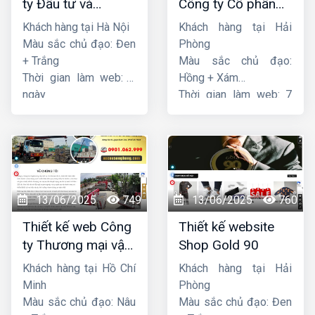
ty Đầu tư và
Công ty Cổ phần
Thương mại Five-
dịch vụ hàng hải
Khách hàng tại Hà Nội
Khách hàng tại Hải
Star
Sen
Màu sắc chủ đạo: Đen
Phòng
+ Trắng
Màu sắc chủ đạo:
Thời gian làm web: 7
Hồng + Xám
ngày
Thời gian làm web: 7
ngày
13/06/2025
749
13/06/2025
760
Thiết kế web Công
Thiết kế website
ty Thương mại vận
Shop Gold 90
tải Song Bằng
Khách hàng tại Hồ Chí
Khách hàng tại Hải
Minh
Phòng
Màu sắc chủ đạo: Nâu
Màu sắc chủ đạo: Đen