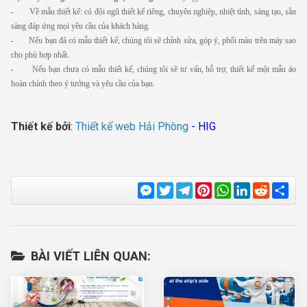
- Về mẫu thiết kế: có đội ngũ thiết kế riêng, chuyên nghiệp, nhiệt tình, sáng tạo, sẵn
sàng đáp ứng mọi yêu cầu của khách hàng.
- Nếu bạn đã có mẫu thiết kế, chúng tôi sẽ chỉnh sửa, góp ý, phối màu trên máy sao
cho phù hợp nhất.
- Nếu bạn chưa có mẫu thiết kế, chúng tôi sẽ tư vấn, hỗ trợ, thiết kế một mẫu áo
hoàn chỉnh theo ý tưởng và yêu cầu của bạn.
Thiết kế bởi
:
Thiết kế web Hải Phòng
- HIG
Messenger
Twitter
Telegram
Pinterest
WhatsApp
LinkedIn
Reddit
Sha
BÀI VIẾT LIÊN QUAN: