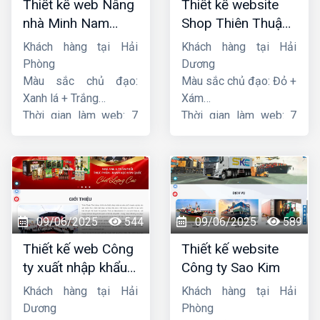
Thiết kế web Nâng
Thiết kế website
nhà Minh Nam
Shop Thiên Thuận
Hoàng
Phát
Khách hàng tại Hải
Khách hàng tại Hải
Phòng
Dương
Màu sắc chủ đạo:
Màu sắc chủ đạo: Đỏ +
Xanh lá + Trắng
Xám
Thời gian làm web: 7
Thời gian làm web: 7
ngày
ngày
09/06/2025
544
09/06/2025
589
Thiết kế web Công
Thiết kế website
ty xuất nhập khẩu
Công ty Sao Kim
Thiên Thuận Phát
Khách hàng tại Hải
Khách hàng tại Hải
Dương
Phòng