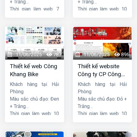
+ Trắng
+ Trắng
Thời gian làm web: 7
Thời gian làm web: 10
ngày
ngày
11/06/2025
787
11/06/2025
896
Thiết kế web Công
Thiết kế website
Khang Bike
Công ty CP Công
nghệ PCCC Bắc Hà
Khách hàng tại Hải
Khách hàng tại Hải
Phòng
Phòng
Màu sắc chủ đạo: Đen
Màu sắc chủ đạo: Đỏ +
+ Trắng
Trắng
Thời gian làm web: 10
Thời gian làm web: 10
ngày
ngày