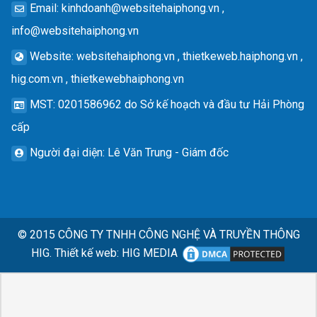
Email
:
kinhdoanh@websitehaiphong.vn
,
info@websitehaiphong.vn
Website
: websitehaiphong.vn , thietkeweb.haiphong.vn ,
hig.com.vn , thietkewebhaiphong.vn
MST
: 0201586962 do Sở kế hoạch và đầu tư Hải Phòng
cấp
Người đại diện
: Lê Văn Trung - Giám đốc
© 2015
CÔNG TY TNHH CÔNG NGHỆ VÀ TRUYỀN THÔNG
HIG.
Thiết kế web
:
HIG MEDIA