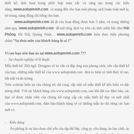
thiết kế, linh hoạt trong phối hợp màu sắc và sáng tạo trong các kiểu
dáng.
www.aolopminh.com
sẽ mang đến cho bạn một phong cách hoàn toàn mới lạ,
trẻ trung, năng động chỉ riêng cho bạn.
www.aolopminh.com
đã đi vào hoạt động được hơn 3 năm, và trong những
năm qua,
www.aolopminh.com
đã mở rộng dich vụ trên các tỉnh miền bắc như
Hải
Phòng
, Hà Nội, Quảng Ninh....
www.aolopminh.com
luôn thực hiện phương
châm
“Sự thỏa mãn của khách hàng là số 1”
Vì sao bạn nên làm áo tại
www.aolopminh.com
???
-
Sự chuyên nghiệp về kĩ thuật:
Mẫu thiết kế: Đội ngũ Designer sẽ tư vấn và đáp ứng mọi phong cách, yêu cầu thiết kế
của bạn, những mẫu thiết kế của www.aolopminh.com đưa ra luôn có tính thực tế cao,
bắt mắt và ấn tượng.
Trên website hiện tại của chúng tôi chỉ cung cấp một số mẫu thiết kế tiêu biểu và đặc
trưng nhất. Với các khách hàng của www.aolopminh.com, sau khi đặt cọc đảm bảo, các
bạn sẽ được nhân viên của chúng tôi cung cấp các mẫu thiết kế đẹp và mới nhất
của www.aolopminh.com, đảm bào khách hàng sẽ có những mẫu áo chỉ riêng các bạn
mới có.
-
Kiểu dáng:
Áo phông là sự lựa chọn chủ yếu của tập thể lớp, công ty, cửa hàng, áo fan club, áo