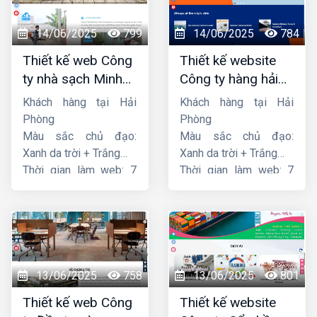
14/06/2025
799
14/06/2025
784
Thiết kế web Công
Thiết kế website
ty nhà sạch Minh
Công ty hàng hải
Dương
liên minh
Khách hàng tại Hải
Khách hàng tại Hải
Phòng
Phòng
Màu sắc chủ đạo:
Màu sắc chủ đạo:
Xanh da trời + Trắng
Xanh da trời + Trắng
Thời gian làm web: 7
Thời gian làm web: 7
ngày
ngày
13/06/2025
758
13/06/2025
801
Thiết kế web Công
Thiết kế website