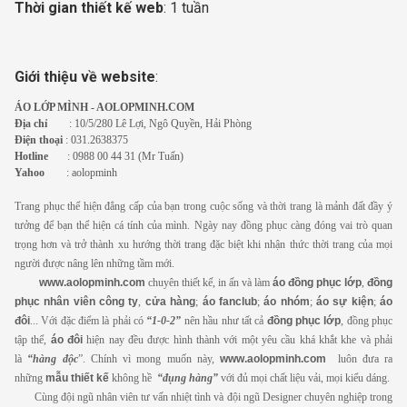
Thời gian thiết kế web
: 1 tuần
Giới thiệu về website
:
ÁO LỚP MÌNH - AOLOPMINH.COM
Địa chỉ
: 10/5/280 Lê Lợi, Ngô Quyền, Hải Phòng
Điện thoại
: 031.2638375
Hotline
: 0988 00 44 31 (Mr Tuấn)
Yahoo
: aolopminh
Trang phục thể hiện đẳng cấp của bạn trong cuộc sống và thời trang là mảnh đất đầy ý
tưởng để bạn thể hiện cá tính của mình. Ngày nay đồng phục càng đóng vai trò quan
trọng hơn và trở thành xu hướng thời trang đặc biệt khi nhận thức thời trang của mọi
người được nâng lên những tầm mới.
www.aolopminh.com
chuyên thiết kế, in ấn và làm
áo
đồng phục lớp
,
đồng
phục nhân viên công ty
,
cửa hàng
;
áo fanclub
;
áo nhóm
;
áo sự kiện
;
áo
đôi
... Với đặc điểm là phải có
“1-0-2”
nên hầu như tất cả
đồng phục lớp
, đồng phục
tập thể,
áo đôi
hiện nay đều được hình thành với một yêu cầu khá khắt khe và phải
là
“hàng độc
”. Chính vì mong muốn này,
www.aolopminh.com
luôn đưa ra
những
mẫu thiết kế
không hề
“đụng hàng”
với đủ mọi chất liệu vải, mọi kiểu dáng.
Cùng đội ngũ nhân viên tư vấn nhiệt tình và đội ngũ Designer chuyên nghiệp trong