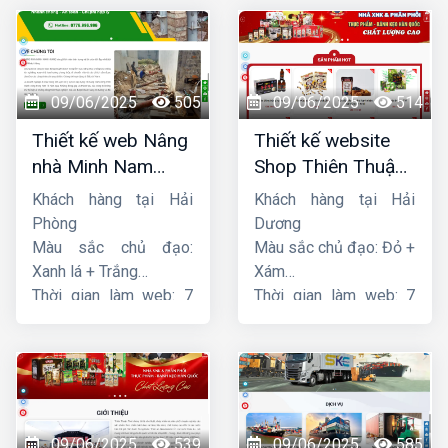
09/06/2025
505
09/06/2025
514
Thiết kế web Nâng
Thiết kế website
nhà Minh Nam
Shop Thiên Thuận
Hoàng
Phát
Khách hàng tại Hải
Khách hàng tại Hải
Phòng
Dương
Màu sắc chủ đạo:
Màu sắc chủ đạo: Đỏ +
Xanh lá + Trắng
Xám
Thời gian làm web: 7
Thời gian làm web: 7
ngày
ngày
09/06/2025
539
09/06/2025
585