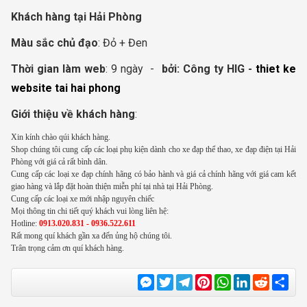
Khách hàng t
ại
Hải Phòng
Màu sắc chủ đạo
: Đỏ + Đen
Thời gian làm web
: 9 ngày -
bởi:
Công ty HIG -
thiet ke
website tai hai phong
Giới thiệu về khách hàng
:
Xin kính chào qúi khách hàng.
Shop chúng tôi cung cấp các loại phụ kiện dành cho xe đạp thể thao, xe đạp điện tại Hải
Phòng với giá cả rất bình dân.
Cung cấp các loại xe đạp chính hãng có bảo hành và giá cả chính hãng với giá cam kết
giao hàng và lắp đặt hoàn thiện miễn phí tại nhà tại Hải Phòng.
Cung cấp các loại xe mới nhập nguyên chiếc
Mọi thông tin chi tiết quý khách vui lòng liên hệ:
Hotline:
0913.020.831 - 0936.522.611
Rất mong quí khách gần xa đến ủng hộ chúng tôi.
Trân trọng cảm ơn quí khách hàng.
Messenger
Twitter
Telegram
Pinterest
WhatsApp
LinkedIn
Reddit
Sha