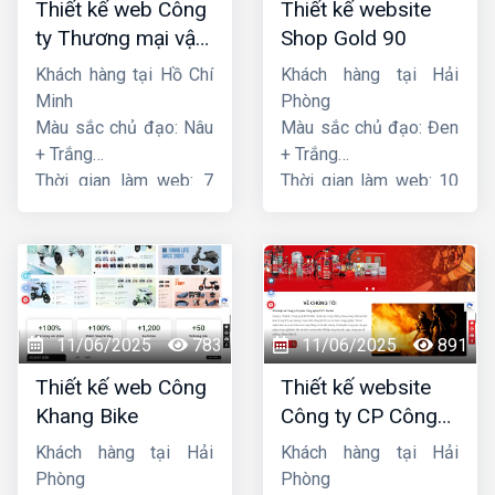
Thiết kế web Công
Thiết kế website
ty Thương mại vận
Shop Gold 90
tải Song Bằng
Khách hàng tại Hồ Chí
Khách hàng tại Hải
Minh
Phòng
Màu sắc chủ đạo: Nâu
Màu sắc chủ đạo: Đen
+ Trắng
+ Trắng
Thời gian làm web: 7
Thời gian làm web: 10
ngày
ngày
11/06/2025
783
11/06/2025
891
Thiết kế web Công
Thiết kế website
Khang Bike
Công ty CP Công
nghệ PCCC Bắc Hà
Khách hàng tại Hải
Khách hàng tại Hải
Phòng
Phòng