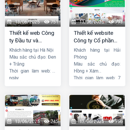
13/06/2025
751
13/06/2025
793
Thiết kế web Công
Thiết kế website
ty Đầu tư và
Công ty Cổ phần
Thương mại Five-
dịch vụ hàng hải
Khách hàng tại Hà Nội
Khách hàng tại Hải
Star
Sen
Màu sắc chủ đạo: Đen
Phòng
+ Trắng
Màu sắc chủ đạo:
Thời gian làm web: 7
Hồng + Xám
ngày
Thời gian làm web: 7
ngày
13/06/2025
745
13/06/2025
756