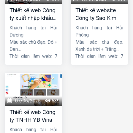
Thiết kế web Công
Thiết kế website
ty xuất nhập khẩu
Công ty Sao Kim
Thiên Thuận Phát
Khách hàng tại Hải
Khách hàng tại Hải
Dương
Phòng
Màu sắc chủ đạo: Đỏ +
Màu sắc chủ đạo:
Đen
Xanh da trời + Trắng
Thời gian làm web: 7
Thời gian làm web: 7
ngày
ngày
07/06/2025
639
Thiết kế web Công
ty TNHH YB Vina
Khách hàng tại Hải