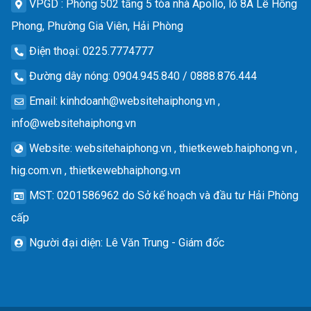
VPGD
: Phòng 502 tầng 5 tòa nhà Apollo, lô 8A Lê Hồng
Phong, Phường Gia Viên, Hải Phòng
Điện thoại
: 0225.7774777
Đường dây nóng
: 0904.945.840 / 0888.876.444
Email
:
kinhdoanh@websitehaiphong.vn
,
info@websitehaiphong.vn
Website
: websitehaiphong.vn , thietkeweb.haiphong.vn ,
hig.com.vn , thietkewebhaiphong.vn
MST
: 0201586962 do Sở kế hoạch và đầu tư Hải Phòng
cấp
Người đại diện
: Lê Văn Trung - Giám đốc