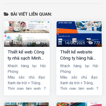
BÀI VIẾT LIÊN QUAN:
14/06/2025
795
14/06/2025
772
Thiết kế web Công
Thiết kế website
ty nhà sạch Minh
Công ty hàng hải
Dương
liên minh
Khách hàng tại Hải
Khách hàng tại Hải
Phòng
Phòng
Màu sắc chủ đạo:
Màu sắc chủ đạo:
Xanh da trời + Trắng
Xanh da trời + Trắng
Thời gian làm web: 7
Thời gian làm web: 7
ngày
ngày