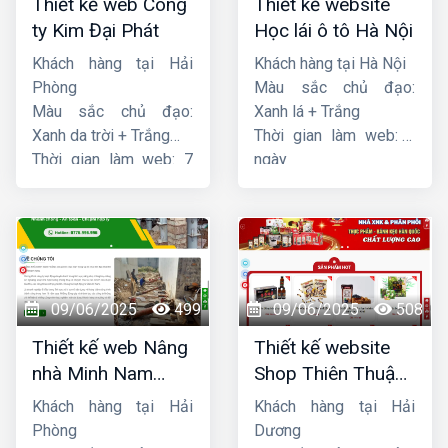
Thiết kế web Công
Thiết kế website
ty Kim Đại Phát
Học lái ô tô Hà Nội
Khách hàng tại Hải
Khách hàng tại Hà Nội
Phòng
Màu sắc chủ đạo:
Màu sắc chủ đạo:
Xanh lá + Trắng
Xanh da trời + Trắng
Thời gian làm web: 7
Thời gian làm web: 7
ngày
ngày
09/06/2025
499
09/06/2025
508
Thiết kế web Nâng
Thiết kế website
nhà Minh Nam
Shop Thiên Thuận
Hoàng
Phát
Khách hàng tại Hải
Khách hàng tại Hải
Phòng
Dương