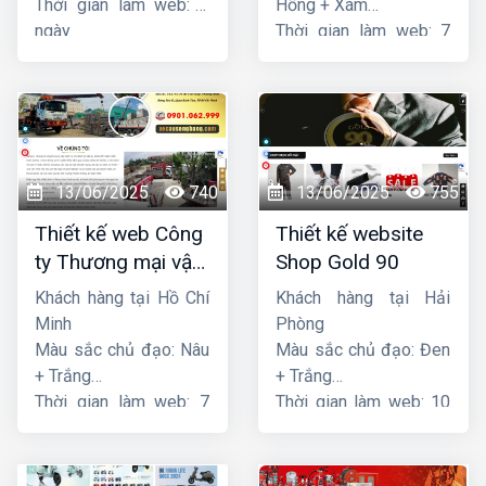
Thời gian làm web: 7
Hồng + Xám
ngày
Thời gian làm web: 7
ngày
13/06/2025
740
13/06/2025
755
Thiết kế web Công
Thiết kế website
ty Thương mại vận
Shop Gold 90
tải Song Bằng
Khách hàng tại Hồ Chí
Khách hàng tại Hải
Minh
Phòng
Màu sắc chủ đạo: Nâu
Màu sắc chủ đạo: Đen
+ Trắng
+ Trắng
Thời gian làm web: 7
Thời gian làm web: 10
ngày
ngày