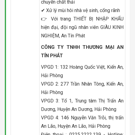
chuyển chất thải
✔ Xử lý mùi hôi nhà vệ sinh, cống rãnh
👉 Với trang THIẾT BỊ NHẬP KHẨU
hiện đại, đội ngũ nhân viên GIÀU KINH
NGHIỆM, An Tín Phát
CÔNG TY TNHH THƯƠNG MẠI AN
TÍN PHÁT
VPGD 1: 132 Hoàng Quốc Việt, Kiến An,
Hải Phòng
VPGD 2: 277 Trần Nhân Tông, Kiến An,
Hải Phòng
VPGD 3: Tổ 1, Trung tâm Thị Trấn An
Dương, Huyện An Dương, Hải Phòng
VPGD 4: 146 Nguyễn Văn Trỗi, thị trấn
An Lão, Huyện An Lão, Hải Phòng
Điện thoại : 0225.2222.139 - Hotline: