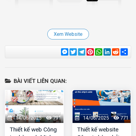
Xem Website
Messenger
Twitter
Telegram
Pinterest
WhatsApp
LinkedIn
Reddit
Sha
BÀI VIẾT LIÊN QUAN:
14/06/2025
791
14/06/2025
771
Thiết kế web Công
Thiết kế website