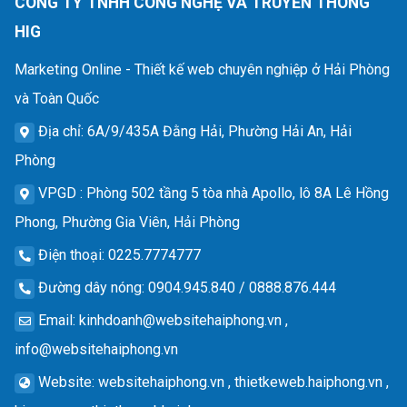
CÔNG TY TNHH CÔNG NGHỆ VÀ TRUYỀN THÔNG
HIG
Marketing Online - Thiết kế web chuyên nghiệp ở Hải Phòng
và Toàn Quốc
Địa chỉ
: 6A/9/435A Đằng Hải, Phường Hải An, Hải
Phòng
VPGD
: Phòng 502 tầng 5 tòa nhà Apollo, lô 8A Lê Hồng
Phong, Phường Gia Viên, Hải Phòng
Điện thoại
: 0225.7774777
Đường dây nóng
: 0904.945.840 / 0888.876.444
Email
:
kinhdoanh@websitehaiphong.vn
,
info@websitehaiphong.vn
Website
: websitehaiphong.vn , thietkeweb.haiphong.vn ,