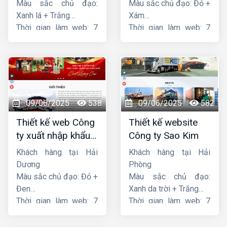
Màu sắc chủ đạo:
Màu sắc chủ đạo: Đỏ +
Xanh lá + Trắng
Xám
Thời gian làm web: 7
Thời gian làm web: 7
ngày
ngày
09/06/2025
538
09/06/2025
582
Thiết kế web Công
Thiết kế website
ty xuất nhập khẩu
Công ty Sao Kim
Thiên Thuận Phát
Khách hàng tại Hải
Khách hàng tại Hải
Dương
Phòng
Màu sắc chủ đạo: Đỏ +
Màu sắc chủ đạo:
Đen
Xanh da trời + Trắng
Thời gian làm web: 7
Thời gian làm web: 7
ngày
ngày