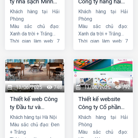
ty nhà sạch Minh
Công ty hàng hải
Dương
liên minh
Khách hàng tại Hải
Khách hàng tại Hải
Phòng
Phòng
Màu sắc chủ đạo:
Màu sắc chủ đạo:
Xanh da trời + Trắng
Xanh da trời + Trắng
Thời gian làm web: 7
Thời gian làm web: 7
ngày
ngày
13/06/2025
748
13/06/2025
792
Thiết kế web Công
Thiết kế website
ty Đầu tư và
Công ty Cổ phần
Thương mại Five-
dịch vụ hàng hải
Khách hàng tại Hà Nội
Khách hàng tại Hải
Star
Sen
Màu sắc chủ đạo: Đen
Phòng
+ Trắng
Màu sắc chủ đạo: