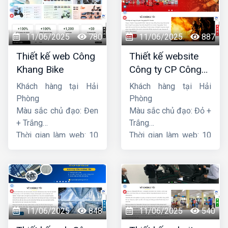
11/06/2025
780
11/06/2025
887
Thiết kế web Công
Thiết kế website
Khang Bike
Công ty CP Công
nghệ PCCC Bắc Hà
Khách hàng tại Hải
Khách hàng tại Hải
Phòng
Phòng
Màu sắc chủ đạo: Đen
Màu sắc chủ đạo: Đỏ +
+ Trắng
Trắng
Thời gian làm web: 10
Thời gian làm web: 10
ngày
ngày
11/06/2025
848
11/06/2025
540