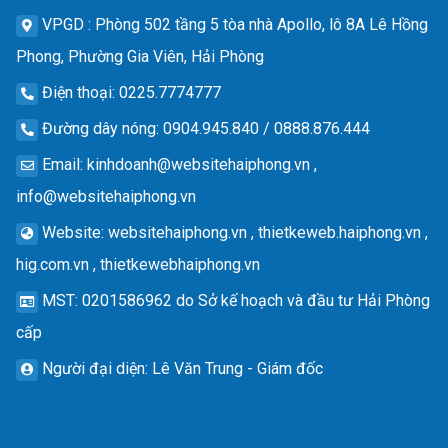
VPGD
: Phòng 502 tầng 5 tòa nhà Apollo, lô 8A Lê Hồng
Phong, Phường Gia Viên, Hải Phòng
Điện thoại
: 0225.7774777
Đường dây nóng
: 0904.945.840 / 0888.876.444
Email
:
kinhdoanh@websitehaiphong.vn
,
info@websitehaiphong.vn
Website
: websitehaiphong.vn , thietkeweb.haiphong.vn ,
hig.com.vn , thietkewebhaiphong.vn
MST
: 0201586962 do Sở kế hoạch và đầu tư Hải Phòng
cấp
Người đại diện
: Lê Văn Trung - Giám đốc