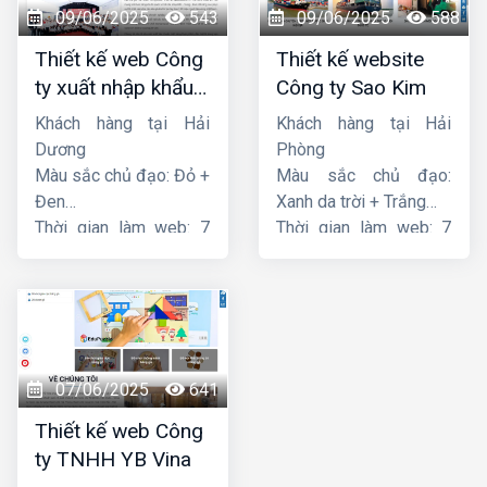
09/06/2025
543
09/06/2025
588
Thiết kế web Công
Thiết kế website
ty xuất nhập khẩu
Công ty Sao Kim
Thiên Thuận Phát
Khách hàng tại Hải
Khách hàng tại Hải
Dương
Phòng
Màu sắc chủ đạo: Đỏ +
Màu sắc chủ đạo:
Đen
Xanh da trời + Trắng
Thời gian làm web: 7
Thời gian làm web: 7
ngày
ngày
07/06/2025
641
Thiết kế web Công
ty TNHH YB Vina