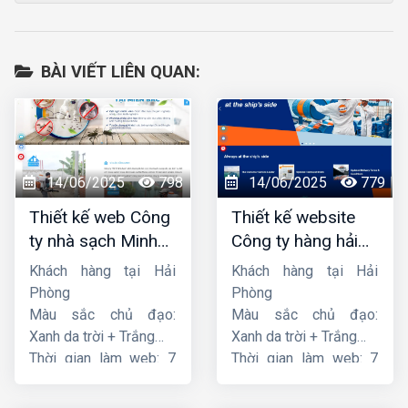
BÀI VIẾT LIÊN QUAN:
14/06/2025
798
14/06/2025
779
Thiết kế web Công
Thiết kế website
ty nhà sạch Minh
Công ty hàng hải
Dương
liên minh
Khách hàng tại Hải
Khách hàng tại Hải
Phòng
Phòng
Màu sắc chủ đạo:
Màu sắc chủ đạo:
Xanh da trời + Trắng
Xanh da trời + Trắng
Thời gian làm web: 7
Thời gian làm web: 7
ngày
ngày