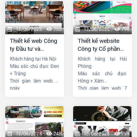
13/06/2025
755
13/06/2025
798
Thiết kế web Công
Thiết kế website
ty Đầu tư và
Công ty Cổ phần
Thương mại Five-
dịch vụ hàng hải
Khách hàng tại Hà Nội
Khách hàng tại Hải
Star
Sen
Màu sắc chủ đạo: Đen
Phòng
+ Trắng
Màu sắc chủ đạo:
Thời gian làm web: 7
Hồng + Xám
ngày
Thời gian làm web: 7
ngày
13/06/2025
748
13/06/2025
759