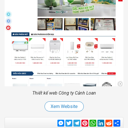
Thiết kế web Công ty Cảnh Loan
Xem Website
Messenger
Twitter
Telegram
Pinterest
WhatsApp
LinkedIn
Reddit
Sha