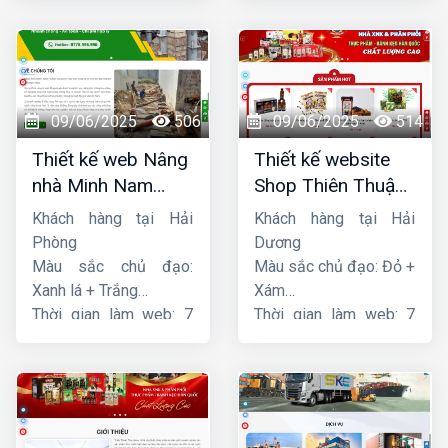
09/06/2025
506
09/06/2025
514
Thiết kế web Nâng
Thiết kế website
nhà Minh Nam
Shop Thiên Thuận
Hoàng
Phát
Khách hàng tại Hải
Khách hàng tại Hải
Phòng
Dương
Màu sắc chủ đạo:
Màu sắc chủ đạo: Đỏ +
Xanh lá + Trắng
Xám
Thời gian làm web: 7
Thời gian làm web: 7
ngày
ngày