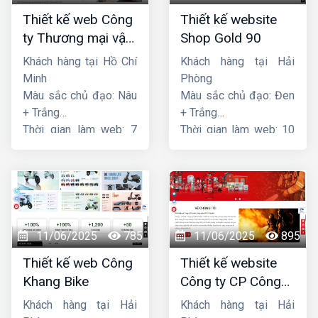
Thiết kế web Công
Thiết kế website
ty Thương mại vận
Shop Gold 90
tải Song Bằng
Khách hàng tại Hồ Chí
Khách hàng tại Hải
Minh
Phòng
Màu sắc chủ đạo: Nâu
Màu sắc chủ đạo: Đen
+ Trắng
+ Trắng
Thời gian làm web: 7
Thời gian làm web: 10
ngày
ngày
11/06/2025
785
11/06/2025
895
Thiết kế web Công
Thiết kế website
Khang Bike
Công ty CP Công
nghệ PCCC Bắc Hà
Khách hàng tại Hải
Khách hàng tại Hải