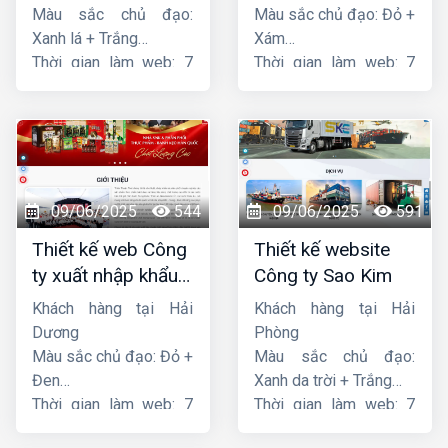
Màu sắc chủ đạo:
Màu sắc chủ đạo: Đỏ +
Xanh lá + Trắng
Xám
Thời gian làm web: 7
Thời gian làm web: 7
ngày
ngày
09/06/2025
544
09/06/2025
591
Thiết kế web Công
Thiết kế website
ty xuất nhập khẩu
Công ty Sao Kim
Thiên Thuận Phát
Khách hàng tại Hải
Khách hàng tại Hải
Dương
Phòng
Màu sắc chủ đạo: Đỏ +
Màu sắc chủ đạo:
Đen
Xanh da trời + Trắng
Thời gian làm web: 7
Thời gian làm web: 7
ngày
ngày