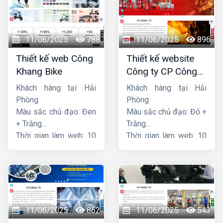
11/06/2025
788
11/06/2025
896
Thiết kế web Công
Thiết kế website
Khang Bike
Công ty CP Công
nghệ PCCC Bắc Hà
Khách hàng tại Hải
Khách hàng tại Hải
Phòng
Phòng
Màu sắc chủ đạo: Đen
Màu sắc chủ đạo: Đỏ +
+ Trắng
Trắng
Thời gian làm web: 10
Thời gian làm web: 10
ngày
ngày
11/06/2025
862
11/06/2025
543