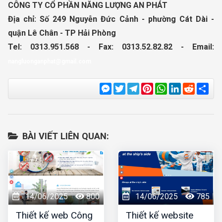
CÔNG TY CỔ PHẦN NĂNG LƯỢNG AN PHÁT
Địa chỉ: Số 249 Nguyễn Đức Cảnh - phường Cát Dài -
quận Lê Chân - TP Hải Phòng
Tel: 0313.951.568 - Fax: 0313.52.82.82 - Email:
nangluonganphat@gmail.com
Messenger
Twitter
Telegram
Pinterest
WhatsApp
LinkedIn
Reddit
Sha
BÀI VIẾT LIÊN QUAN:
14/06/2025
800
14/06/2025
785
Thiết kế web Công
Thiết kế website