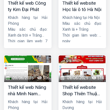
Thiết kế web Công
Thiết kế website
ty Kim Đại Phát
Học lái ô tô Hà Nội
Khách hàng tại Hải
Khách hàng tại Hà Nội
Phòng
Màu sắc chủ đạo:
Màu sắc chủ đạo:
Xanh lá + Trắng
Xanh da trời + Trắng
Thời gian làm web: 7
Thời gian làm web: 7
ngày
ngày
09/06/2025
506
09/06/2025
514
Thiết kế web Nâng
Thiết kế website
nhà Minh Nam
Shop Thiên Thuận
Hoàng
Phát
Khách hàng tại Hải
Khách hàng tại Hải
Phòng
Dương