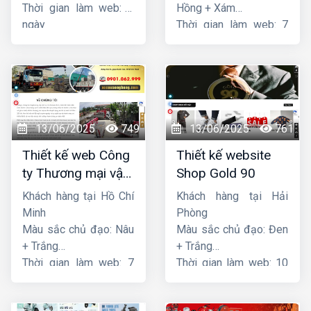
Thời gian làm web: 7
Hồng + Xám
ngày
Thời gian làm web: 7
ngày
13/06/2025
749
13/06/2025
761
Thiết kế web Công
Thiết kế website
ty Thương mại vận
Shop Gold 90
tải Song Bằng
Khách hàng tại Hồ Chí
Khách hàng tại Hải
Minh
Phòng
Màu sắc chủ đạo: Nâu
Màu sắc chủ đạo: Đen
+ Trắng
+ Trắng
Thời gian làm web: 7
Thời gian làm web: 10
ngày
ngày