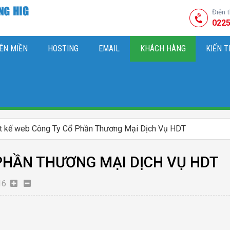
Điện 
0225
ÊN MIỀN
HOSTING
EMAIL
KHÁCH HÀNG
KIẾN 
HIỆU
M SÓC WEBSITE & SEO TỔNG THỂ
OK
KIẾN THỨC MARKETI
ết kế web Công Ty Cổ Phần Thương Mại Dịch Vụ HDT
 PHẦN THƯƠNG MẠI DỊCH VỤ HDT
16