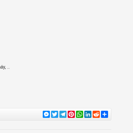
y, ...
Messenger
Twitter
Telegram
Pinterest
WhatsApp
LinkedIn
Reddit
Share