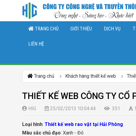
TRANG CHỦ
GIỚI THIỆU
DỊCH VỤ
T
THIẾT KẾ LOGO, NHẬN DIỆN THƯƠNG 
DỊCH VỤ QUẢN TRỊ CHĂ
DỊCH VỤ QUẢN TRỊ FANPAGE FACEBO
LIÊN HỆ
Trang chủ
Khách hàng thiết kế web
Thi
THIẾT KẾ WEB CÔNG TY CỔ
HIG
25/02/2013 10:04:44
351
Loại hình
:
Thiết kế web rao vặt tại Hải Phòng
Màu sắc chủ đạo
: Xanh - Đỏ