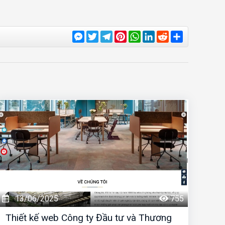
Messenger
Twitter
Telegram
Pinterest
WhatsApp
LinkedIn
Reddit
Share
13/06/2025
755
Thiết kế web Công ty Đầu tư và Thương