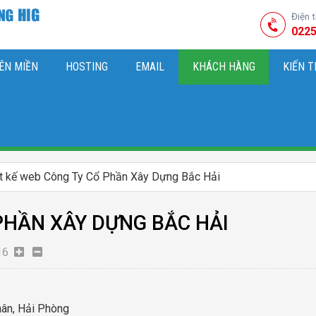
Điện 
0225
ÊN MIỀN
HOSTING
EMAIL
KHÁCH HÀNG
KIẾN 
HIỆU
M SÓC WEBSITE & SEO TỔNG THỂ
OK
KIẾN THỨC MARKETI
ết kế web Công Ty Cổ Phần Xây Dựng Bắc Hải
PHẦN XÂY DỰNG BẮC HẢI
16
hân, Hải Phòng