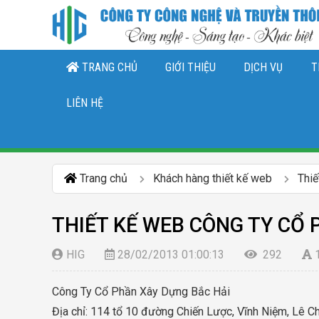
TRANG CHỦ
GIỚI THIỆU
DỊCH VỤ
T
THIẾT KẾ LOGO, NHẬN DIỆN THƯƠNG 
DỊCH VỤ QUẢN TRỊ CHĂ
DỊCH VỤ QUẢN TRỊ FANPAGE FACEBO
LIÊN HỆ
Trang chủ
Khách hàng thiết kế web
Thi
THIẾT KẾ WEB CÔNG TY CỔ 
HIG
28/02/2013 01:00:13
292
Công Ty Cổ Phần Xây Dựng Bắc Hải
Địa chỉ: 114 tổ 10 đường Chiến Lược, Vĩnh Niệm, Lê C