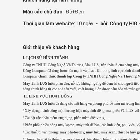
Màu sắc chủ đạo
: Đỏ+Đen.
Thời gian làm website
: 10 ngày -
bởi:
Công ty HIG 
Giới thiệu về khách hàng
:
I. LỊCH SỬ HÌNH THÀNH
Công ty TNHH Công Nghệ Và Thương Mại LUS, tiền thân là cửa hàng máy 
Đằng Computer đã từng bước lớn mạnh và phát triển trong lĩnh vực kinh doanh cá
Computer
chính thức thành lập Công ty TNHH Công Nghệ Và Thương 
Máy Tính LUS
luôn phấn đấu, nỗ lực không ngừng để đem lại cho người tiêu 
hàng chính hãng từ các nhà sản xuất, chất lượng luôn được đảm bảo và mức giá
II. LĨNH VỰC HOẠT ĐỘNG
Máy Tính LUS
luôn đa dạng các mặt hàng và phong phú về mẫu mã trong lĩ
/ Xây dựng thành công một thương hiệu máy tính riêng, mang tên PC LUS với ch
/ Cài đặt các phần mềm ứng dụng, phần mềm diệt virus,…
/ Phân phối nhiều dòng máy laptop, máy tính để bàn, các linh kiện, phụ kiện, kỹ
/ Các thiết bị văn phòng:
máy photocopy, may fax, máy scan, thiết bị hủy g
/ Chuyên lắp đặt hệ thống camera giám sát, báo động chống trộm, tổng đài điện 