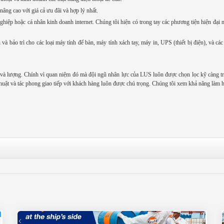
âng cao với giá cả ưu đãi và hợp lý nhất.
iệp hoặc cá nhân kinh doanh internet. Chúng tôi hiện có trong tay các phương tiện hiện đại nh
à bảo trì cho các loại máy tính để bàn, máy tính xách tay, máy in, UPS (thiết bị điện), và cá
t và lượng. Chính vì quan niệm đó mà đội ngũ nhân lực của LUS luôn được chọn lọc kỹ càng tr
uật và tác phong giao tiếp với khách hàng luôn được chú trọng. Chúng tôi xem khả năng làm h