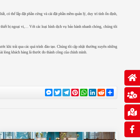
ất, có thể lắp đặt phần cứng và cài đặt phần mềm quản lý, duy trì tính ổn định,
c thiết bị ngoại vi,… Với các loại hình dịch vụ bảo hành nhanh chóng, chúng tôi
ước khi trải qua các quá trình đào tạo. Chúng tôi cập nhật thường xuyên những
ài lòng khách hàng là thước đo thành công của chính mình.
Messenger
Twitter
Telegram
Pinterest
WhatsApp
LinkedIn
Reddit
Share