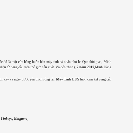
c đó là một cửa hàng buôn bán máy tính cá nhân nhỏ lẻ. Qua thời gian, Minh
 điện tử hàng đầu trên thế giới sản xuất. Và đến
tháng 7 năm 2015,
Minh Đằng
in cậy và ngày được yêu thích rộng rãi.
Máy Tính LUS
luôn cam kết cung cấp
 Linksys, Kingmax
,…