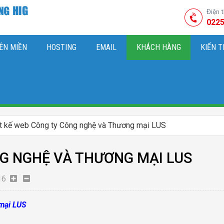
Điện 
0225
ÊN MIỀN
HOSTING
EMAIL
KHÁCH HÀNG
KIẾN 
HIỆU
M SÓC WEBSITE & SEO TỔNG THỂ
OK
KIẾN THỨC MARKETI
ết kế web Công ty Công nghệ và Thương mại LUS
NG NGHỆ VÀ THƯƠNG MẠI LUS
16
mại LUS