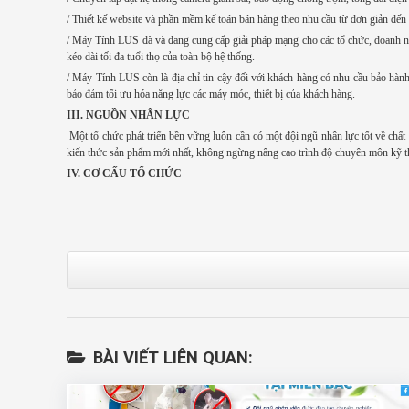
/ Thiết kế website và phần mềm kế toán bán hàng theo nhu cầu từ đơn giản đến n
/ Máy Tính LUS
đã và đang cung cấp giải pháp mạng cho các tổ chức, doanh ngh
kéo dài tối đa tuổi thọ của toàn bộ hệ thống.
/ Máy Tính LUS còn là địa chỉ tin cậy đối với khách hàng có nhu cầu bảo hành v
bảo đảm tối ưu hóa năng lực các máy móc, thiết bị của khách hàng.
III. NGUỒN NHÂN LỰC
Một tổ chức phát triển bền vững luôn cần có một đội ngũ nhân lực tốt về chấ
kiến thức sản phẩm mới nhất, không ngừng nâng cao trình độ chuyên môn kỹ th
IV. CƠ CẤU TỔ CHỨC
BÀI VIẾT LIÊN QUAN: