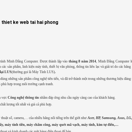
-
thiet ke web tai hai phong
tính Minh Đằng Computer. Được thành lập vào
tháng 8 năm 2014
, Minh Đằng Computer lú
c sản phẩm, linh kiện máy tính, thiết bị văn phòng, thông tin liên lạc và giải trí do các hãng
Mại LUS
(thường gọi là Máy Tính LUS)
.
dùng những sản phẩm công nghệ tiên tiến, và đã trở thành một trong những thương hiệu đáng t
 phù hợp trong môi trường cạnh tranh.
nh vực
Công nghệ thông tin
nhằm đáp ứng nhu cầu ngày càng cao của khách hàng.
ất lượng tốt nhất và giá cả phù hợp.
 thuật số, camera,… của nhiều hãng nổi tiếng trên thế giới như
Acer, HP, Samsung, Asus, LG,
iấy, máy tính tiền, máy chấm công, máy quét mã vạch, máy tính, kim tự điển,…
thoại và kinh doanh các mặt hàng điện thoại để bàn.