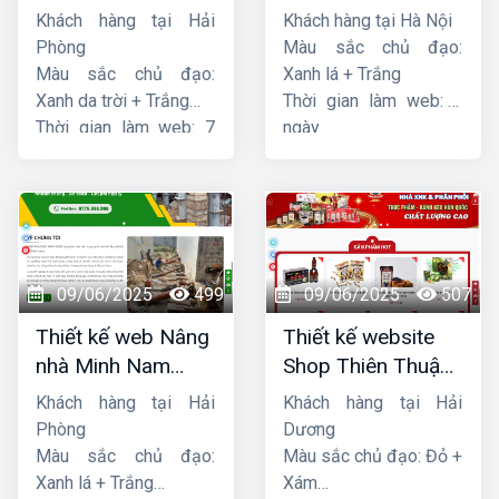
Khách hàng tại Hải
Khách hàng tại Hà Nội
Phòng
Màu sắc chủ đạo:
Màu sắc chủ đạo:
Xanh lá + Trắng
Xanh da trời + Trắng
Thời gian làm web: 7
Thời gian làm web: 7
ngày
ngày
09/06/2025
499
09/06/2025
507
Thiết kế web Nâng
Thiết kế website
nhà Minh Nam
Shop Thiên Thuận
Hoàng
Phát
Khách hàng tại Hải
Khách hàng tại Hải
Phòng
Dương
Màu sắc chủ đạo:
Màu sắc chủ đạo: Đỏ +
Xanh lá + Trắng
Xám