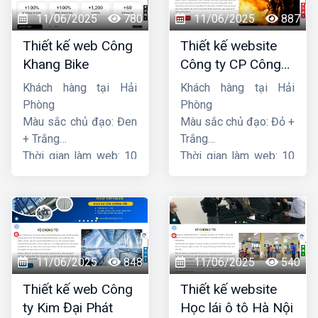
11/06/2025
780
11/06/2025
887
Thiết kế web Công
Thiết kế website
Khang Bike
Công ty CP Công
nghệ PCCC Bắc Hà
Khách hàng tại Hải
Khách hàng tại Hải
Phòng
Phòng
Màu sắc chủ đạo: Đen
Màu sắc chủ đạo: Đỏ +
+ Trắng
Trắng
Thời gian làm web: 10
Thời gian làm web: 10
ngày
ngày
11/06/2025
848
11/06/2025
540
Thiết kế web Công
Thiết kế website
ty Kim Đại Phát
Học lái ô tô Hà Nội