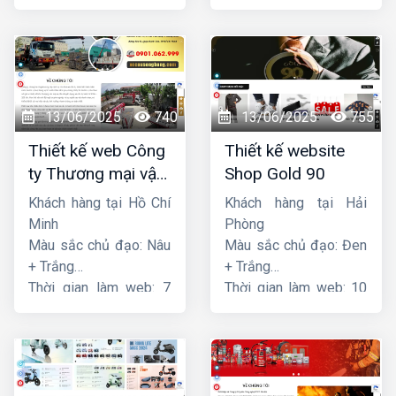
ngày
13/06/2025
740
13/06/2025
755
Thiết kế web Công
Thiết kế website
ty Thương mại vận
Shop Gold 90
tải Song Bằng
Khách hàng tại Hồ Chí
Khách hàng tại Hải
Minh
Phòng
Màu sắc chủ đạo: Nâu
Màu sắc chủ đạo: Đen
+ Trắng
+ Trắng
Thời gian làm web: 7
Thời gian làm web: 10
ngày
ngày