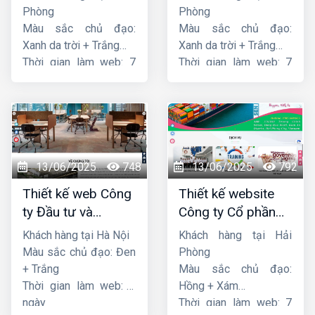
Phòng
Phòng
Màu sắc chủ đạo:
Màu sắc chủ đạo:
Xanh da trời + Trắng
Xanh da trời + Trắng
Thời gian làm web: 7
Thời gian làm web: 7
ngày
ngày
13/06/2025
748
13/06/2025
792
Thiết kế web Công
Thiết kế website
ty Đầu tư và
Công ty Cổ phần
Thương mại Five-
dịch vụ hàng hải
Khách hàng tại Hà Nội
Khách hàng tại Hải
Star
Sen
Màu sắc chủ đạo: Đen
Phòng
+ Trắng
Màu sắc chủ đạo:
Thời gian làm web: 7
Hồng + Xám
ngày
Thời gian làm web: 7