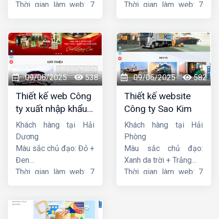
Thời gian làm web: 7
Thời gian làm web: 7
ngày
ngày
09/06/2025
538
09/06/2025
582
Thiết kế web Công
Thiết kế website
ty xuất nhập khẩu
Công ty Sao Kim
Thiên Thuận Phát
Khách hàng tại Hải
Khách hàng tại Hải
Dương
Phòng
Màu sắc chủ đạo: Đỏ +
Màu sắc chủ đạo:
Đen
Xanh da trời + Trắng
Thời gian làm web: 7
Thời gian làm web: 7
ngày
ngày