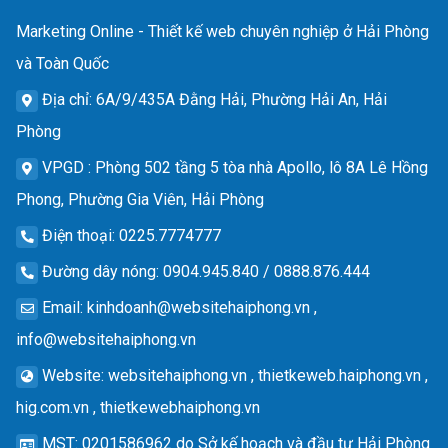
Marketing Online - Thiết kế web chuyên nghiệp ở Hải Phòng
và Toàn Quốc
Địa chỉ
: 6A/9/435A Đằng Hải, Phường Hải An, Hải
Phòng
VPGD
: Phòng 502 tầng 5 tòa nhà Apollo, lô 8A Lê Hồng
Phong, Phường Gia Viên, Hải Phòng
Điện thoại
: 0225.7774777
Đường dây nóng
: 0904.945.840 / 0888.876.444
Email
:
kinhdoanh@websitehaiphong.vn
,
info@websitehaiphong.vn
Website
: websitehaiphong.vn , thietkeweb.haiphong.vn ,
hig.com.vn , thietkewebhaiphong.vn
MST
: 0201586962 do Sở kế hoạch và đầu tư Hải Phòng