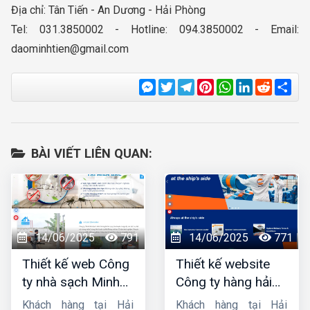
Địa chỉ: Tân Tiến - An Dương - Hải Phòng
Tel: 031.3850002 - Hotline: 094.3850002 - Email:
daominhtien@gmail.com
Messenger
Twitter
Telegram
Pinterest
WhatsApp
LinkedIn
Reddit
Sha
BÀI VIẾT LIÊN QUAN:
14/06/2025
791
14/06/2025
771
Thiết kế web Công
Thiết kế website
ty nhà sạch Minh
Công ty hàng hải
Dương
liên minh
Khách hàng tại Hải
Khách hàng tại Hải