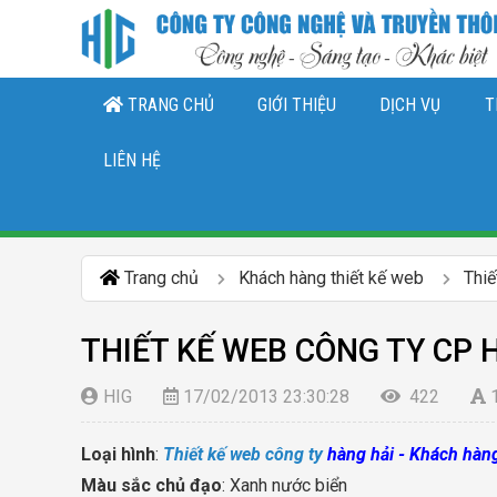
TRANG CHỦ
GIỚI THIỆU
DỊCH VỤ
T
THIẾT KẾ LOGO, NHẬN DIỆN THƯƠNG 
DỊCH VỤ QUẢN TRỊ CHĂ
DỊCH VỤ QUẢN TRỊ FANPAGE FACEBO
LIÊN HỆ
Trang chủ
Khách hàng thiết kế web
Thiế
THIẾT KẾ WEB CÔNG TY CP 
HIG
17/02/2013 23:30:28
422
Loại hình
:
Thiết kế web công ty
hàng hải - Khách hàn
Màu sắc chủ đạo
: Xanh nước biển