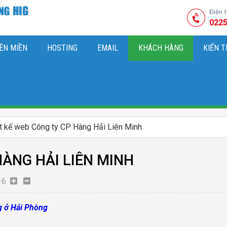
Điện 
0225
ÊN MIỀN
HOSTING
EMAIL
KHÁCH HÀNG
KIẾN 
HIỆU
M SÓC WEBSITE & SEO TỔNG THỂ
OK
KIẾN THỨC MARKETI
t kế web Công ty CP Hàng Hải Liên Minh
HÀNG HẢI LIÊN MINH
16
g ở Hải Phòng