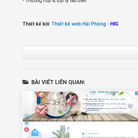
- Thương mại & đại lý tàu biển
Thiết kế bởi
:
Thiết kế web Hải Phòng
-
HIG
BÀI VIẾT LIÊN QUAN: