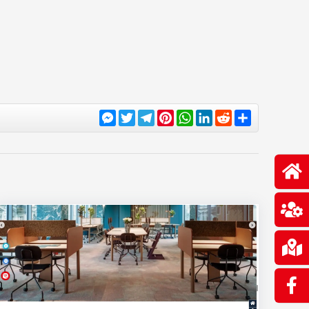
Messenger
Twitter
Telegram
Pinterest
WhatsApp
LinkedIn
Reddit
Share