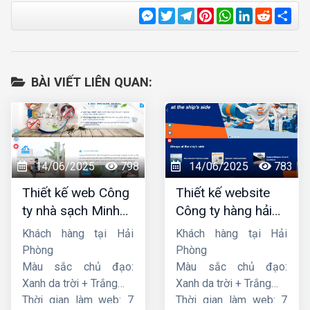
Messenger
Twitter
Telegram
Pinterest
WhatsApp
LinkedIn
Reddit
Sha
BÀI VIẾT LIÊN QUAN:
14/06/2025
798
14/06/2025
783
Thiết kế web Công
Thiết kế website
ty nhà sạch Minh
Công ty hàng hải
Dương
liên minh
Khách hàng tại Hải
Khách hàng tại Hải
Phòng
Phòng
Màu sắc chủ đạo:
Màu sắc chủ đạo:
Xanh da trời + Trắng
Xanh da trời + Trắng
Thời gian làm web: 7
Thời gian làm web: 7