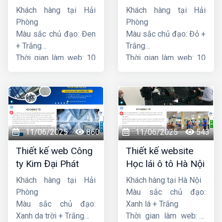
nghệ PCCC Bắc Hà
Khách hàng tại Hải
Khách hàng tại Hải
Phòng
Phòng
Màu sắc chủ đạo: Đen
Màu sắc chủ đạo: Đỏ +
+ Trắng
Trắng
Thời gian làm web: 10
Thời gian làm web: 10
ngày
ngày
11/06/2025
860
11/06/2025
543
Thiết kế web Công
Thiết kế website
ty Kim Đại Phát
Học lái ô tô Hà Nội
Khách hàng tại Hải
Khách hàng tại Hà Nội
Phòng
Màu sắc chủ đạo:
Màu sắc chủ đạo:
Xanh lá + Trắng
Xanh da trời + Trắng
Thời gian làm web: 7