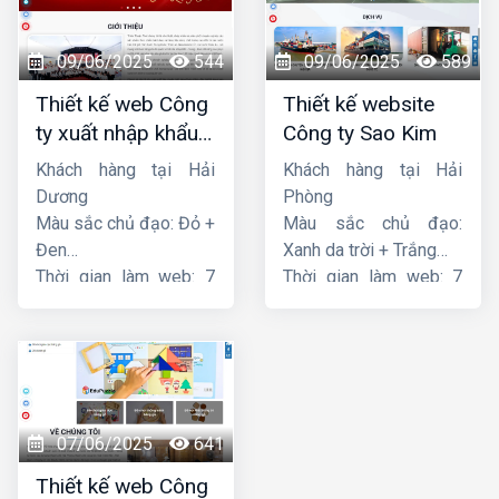
09/06/2025
544
09/06/2025
589
Thiết kế web Công
Thiết kế website
ty xuất nhập khẩu
Công ty Sao Kim
Thiên Thuận Phát
Khách hàng tại Hải
Khách hàng tại Hải
Dương
Phòng
Màu sắc chủ đạo: Đỏ +
Màu sắc chủ đạo:
Đen
Xanh da trời + Trắng
Thời gian làm web: 7
Thời gian làm web: 7
ngày
ngày
07/06/2025
641
Thiết kế web Công