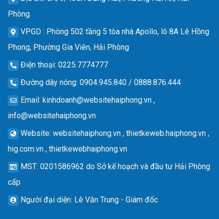
Phòng
VPGD
: Phòng 502 tầng 5 tòa nhà Apollo, lô 8A Lê Hồng
Phong, Phường Gia Viên, Hải Phòng
Điện thoại
: 0225.7774777
Đường dây nóng
: 0904.945.840 / 0888.876.444
Email
:
kinhdoanh@websitehaiphong.vn
,
info@websitehaiphong.vn
Website
: websitehaiphong.vn , thietkeweb.haiphong.vn ,
hig.com.vn , thietkewebhaiphong.vn
MST
: 0201586962 do Sở kế hoạch và đầu tư Hải Phòng
cấp
Người đại diện
: Lê Văn Trung - Giám đốc