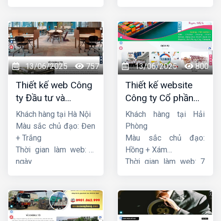
ngày
ngày
13/06/2025
757
13/06/2025
800
Thiết kế web Công
Thiết kế website
ty Đầu tư và
Công ty Cổ phần
Thương mại Five-
dịch vụ hàng hải
Khách hàng tại Hà Nội
Khách hàng tại Hải
Star
Sen
Màu sắc chủ đạo: Đen
Phòng
+ Trắng
Màu sắc chủ đạo:
Thời gian làm web: 7
Hồng + Xám
ngày
Thời gian làm web: 7
ngày