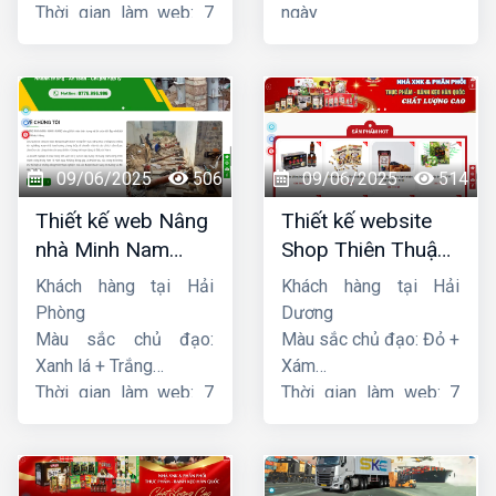
Thời gian làm web: 7
ngày
ngày
09/06/2025
506
09/06/2025
514
Thiết kế web Nâng
Thiết kế website
nhà Minh Nam
Shop Thiên Thuận
Hoàng
Phát
Khách hàng tại Hải
Khách hàng tại Hải
Phòng
Dương
Màu sắc chủ đạo:
Màu sắc chủ đạo: Đỏ +
Xanh lá + Trắng
Xám
Thời gian làm web: 7
Thời gian làm web: 7
ngày
ngày