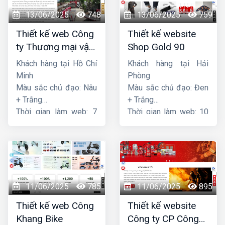
13/06/2025
748
13/06/2025
759
Thiết kế web Công
Thiết kế website
ty Thương mại vận
Shop Gold 90
tải Song Bằng
Khách hàng tại Hồ Chí
Khách hàng tại Hải
Minh
Phòng
Màu sắc chủ đạo: Nâu
Màu sắc chủ đạo: Đen
+ Trắng
+ Trắng
Thời gian làm web: 7
Thời gian làm web: 10
ngày
ngày
11/06/2025
785
11/06/2025
895
Thiết kế web Công
Thiết kế website
Khang Bike
Công ty CP Công