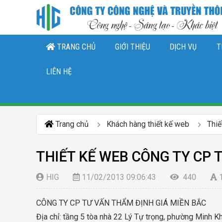
TRANG CHỦ
GIỚI THIỆU
DỊCH VỤ
T
THIẾT KẾ LOGO, NHẬN DIỆN THƯƠNG 
DỊCH VỤ QUẢN TRỊ CHĂ
DỊCH VỤ QUẢN TRỊ FANPAGE FACEBO
LIÊN HỆ
Trang chủ
Khách hàng thiết kế web
Thi
THIẾT KẾ WEB CÔNG TY CP 
HIG
11/02/2013 09:06:43
440
CÔNG TY CP TƯ VẤN THẨM ĐỊNH GIÁ MIỀN BẮC
Địa chỉ: tầng 5 tòa nhà 22 Lý Tự trọng, phường Minh 