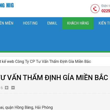
Điện 
0225
ÊN MIỀN
HOSTING
EMAIL
KHÁCH HÀNG
KIẾN 
HIỆU
M SÓC WEBSITE & SEO TỔNG THỂ
OK
KIẾN THỨC MARKETI
ết kế web Công Ty CP Tư Vấn Thẩm Định Gía Miền Bắc
TƯ VẤN THẨM ĐỊNH GÍA MIỀN BẮC
16
Khai, quận Hồng Bàng, Hải Phòng