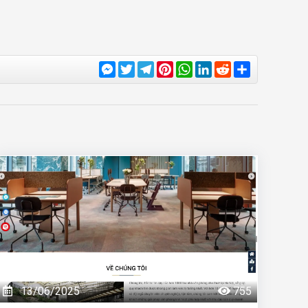
Messenger
Twitter
Telegram
Pinterest
WhatsApp
LinkedIn
Reddit
Share
13/06/2025
755