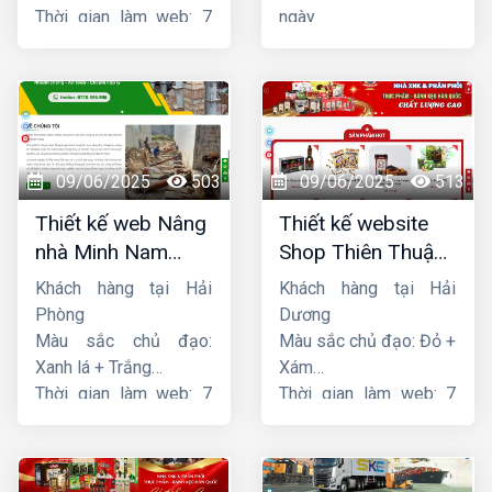
Thời gian làm web: 7
ngày
ngày
09/06/2025
503
09/06/2025
513
Thiết kế web Nâng
Thiết kế website
nhà Minh Nam
Shop Thiên Thuận
Hoàng
Phát
Khách hàng tại Hải
Khách hàng tại Hải
Phòng
Dương
Màu sắc chủ đạo:
Màu sắc chủ đạo: Đỏ +
Xanh lá + Trắng
Xám
Thời gian làm web: 7
Thời gian làm web: 7
ngày
ngày