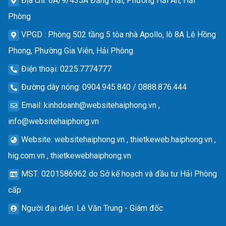
Địa chỉ
: 6A/9/435A Đằng Hải, Phường Hải An, Hải
Phòng
VPGD
: Phòng 502 tầng 5 tòa nhà Apollo, lô 8A Lê Hồng
Phong, Phường Gia Viên, Hải Phòng
Điện thoại
: 0225.7774777
Đường dây nóng
: 0904.945.840 / 0888.876.444
Email
:
kinhdoanh@websitehaiphong.vn
,
info@websitehaiphong.vn
Website
: websitehaiphong.vn , thietkeweb.haiphong.vn ,
hig.com.vn , thietkewebhaiphong.vn
MST
: 0201586962 do Sở kế hoạch và đầu tư Hải Phòng
cấp
Người đại diện
: Lê Văn Trung - Giám đốc