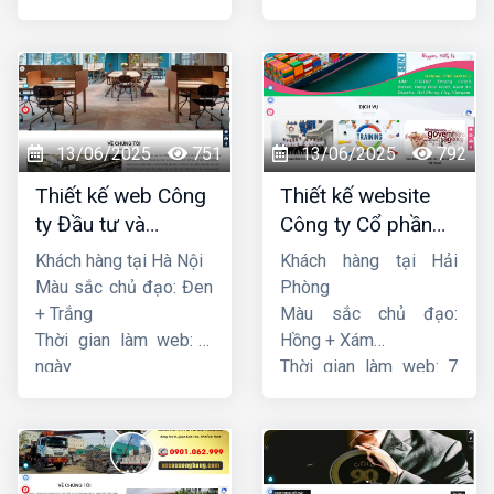
ngày
ngày
13/06/2025
751
13/06/2025
792
Thiết kế web Công
Thiết kế website
ty Đầu tư và
Công ty Cổ phần
Thương mại Five-
dịch vụ hàng hải
Khách hàng tại Hà Nội
Khách hàng tại Hải
Star
Sen
Màu sắc chủ đạo: Đen
Phòng
+ Trắng
Màu sắc chủ đạo:
Thời gian làm web: 7
Hồng + Xám
ngày
Thời gian làm web: 7
ngày