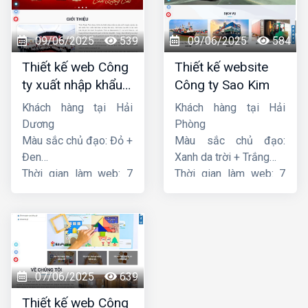
09/06/2025
539
09/06/2025
584
Thiết kế web Công
Thiết kế website
ty xuất nhập khẩu
Công ty Sao Kim
Thiên Thuận Phát
Khách hàng tại Hải
Khách hàng tại Hải
Dương
Phòng
Màu sắc chủ đạo: Đỏ +
Màu sắc chủ đạo:
Đen
Xanh da trời + Trắng
Thời gian làm web: 7
Thời gian làm web: 7
ngày
ngày
07/06/2025
639
Thiết kế web Công