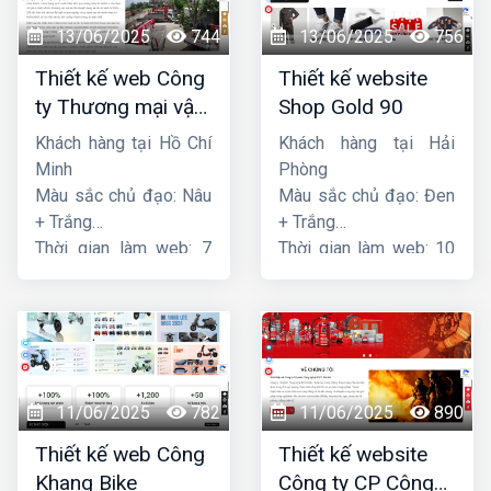
13/06/2025
744
13/06/2025
756
Thiết kế web Công
Thiết kế website
ty Thương mại vận
Shop Gold 90
tải Song Bằng
Khách hàng tại Hồ Chí
Khách hàng tại Hải
Minh
Phòng
Màu sắc chủ đạo: Nâu
Màu sắc chủ đạo: Đen
+ Trắng
+ Trắng
Thời gian làm web: 7
Thời gian làm web: 10
ngày
ngày
11/06/2025
782
11/06/2025
890
Thiết kế web Công
Thiết kế website
Khang Bike
Công ty CP Công