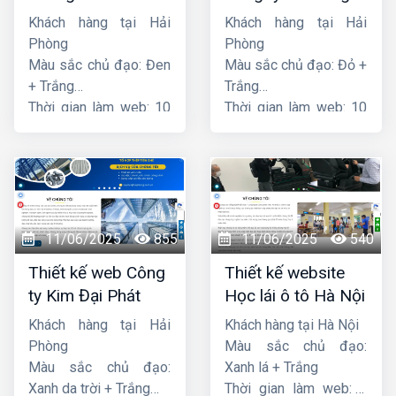
nghệ PCCC Bắc Hà
Khách hàng tại Hải
Khách hàng tại Hải
Phòng
Phòng
Màu sắc chủ đạo: Đen
Màu sắc chủ đạo: Đỏ +
+ Trắng
Trắng
Thời gian làm web: 10
Thời gian làm web: 10
ngày
ngày
11/06/2025
855
11/06/2025
540
Thiết kế web Công
Thiết kế website
ty Kim Đại Phát
Học lái ô tô Hà Nội
Khách hàng tại Hải
Khách hàng tại Hà Nội
Phòng
Màu sắc chủ đạo:
Màu sắc chủ đạo:
Xanh lá + Trắng
Xanh da trời + Trắng
Thời gian làm web: 7