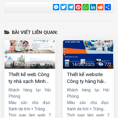
Messenger
Twitter
Telegram
Pinterest
WhatsApp
LinkedIn
Reddit
Sha
BÀI VIẾT LIÊN QUAN:
14/06/2025
794
14/06/2025
772
Thiết kế web Công
Thiết kế website
ty nhà sạch Minh
Công ty hàng hải
Dương
liên minh
Khách hàng tại Hải
Khách hàng tại Hải
Phòng
Phòng
Màu sắc chủ đạo:
Màu sắc chủ đạo:
Xanh da trời + Trắng
Xanh da trời + Trắng
Thời gian làm web: 7
Thời gian làm web: 7