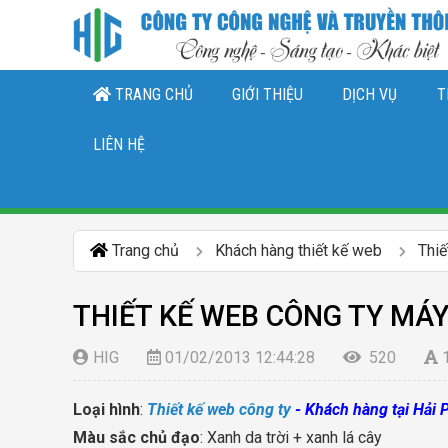
TRANG CHỦ
GIỚI THIỆU
DỊCH VỤ
T
THIẾT KẾ LOGO, NHẬN DIỆN THƯƠNG 
DỊCH VỤ QUẢN TRỊ CHĂ
DỊCH VỤ QUẢN TRỊ FANPAGE FACEBO
LIÊN HỆ
Trang chủ
Khách hàng thiết kế web
Thiế
THIẾT KẾ WEB CÔNG TY MÁ
HIG
01/02/2013 12:44:28
520
Loại hình
:
Thiết kế web công ty
- Khách hàng tại Hải
Màu sắc chủ đạo
: Xanh da trời + xanh lá cây