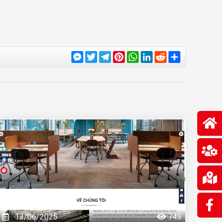
Messenger
Twitter
Telegram
Pinterest
WhatsApp
LinkedIn
Reddit
Share
13/06/2025
749