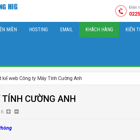
Điện 
0225
ÊN MIỀN
HOSTING
EMAIL
KHÁCH HÀNG
KIẾN 
HIỆU
M SÓC WEBSITE & SEO TỔNG THỂ
OK
KIẾN THỨC MARKETI
t kế web Công ty Máy Tính Cường Anh
Y TÍNH CƯỜNG ANH
16
 Phòng