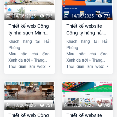
14/06/2025
793
14/06/2025
772
Thiết kế web Công
Thiết kế website
ty nhà sạch Minh
Công ty hàng hải
Dương
liên minh
Khách hàng tại Hải
Khách hàng tại Hải
Phòng
Phòng
Màu sắc chủ đạo:
Màu sắc chủ đạo:
Xanh da trời + Trắng
Xanh da trời + Trắng
Thời gian làm web: 7
Thời gian làm web: 7
ngày
ngày
13/06/2025
751
13/06/2025
792
Thiết kế web Công
Thiết kế website