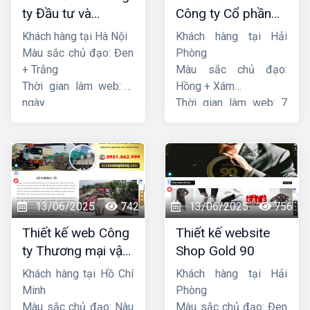
ty Đầu tư và
Công ty Cổ phần
Thương mại Five-
dịch vụ hàng hải
Khách hàng tại Hà Nội
Khách hàng tại Hải
Star
Sen
Màu sắc chủ đạo: Đen
Phòng
+ Trắng
Màu sắc chủ đạo:
Thời gian làm web: 7
Hồng + Xám
ngày
Thời gian làm web: 7
ngày
13/06/2025
742
13/06/2025
756
Thiết kế web Công
Thiết kế website
ty Thương mại vận
Shop Gold 90
tải Song Bằng
Khách hàng tại Hồ Chí
Khách hàng tại Hải
Minh
Phòng
Màu sắc chủ đạo: Nâu
Màu sắc chủ đạo: Đen