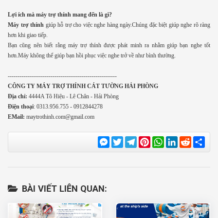
Lợi ích mà máy trợ thính mang đến là gì?
Máy trợ thính
giúp hỗ trợ cho việc nghe hàng ngày.Chúng đặc biệt giúp nghe rõ ràng
hơn khi giao tiếp.
Bạn cũng nên biết rằng máy trợ thính được phát minh ra nhằm giúp bạn nghe tốt
hơn.Máy không thể giúp bạn hồi phục việc nghe trở về như bình thường.
--------------------------------------------------------
CÔNG TY MÁY TRỢ THÍNH CÁT TƯỜNG HẢI PHÒNG
Địa chỉ:
4444A Tô Hiệu - Lê Chân - Hải Phòng
Điện thoại
: 0313.956.755 - 0912844278
EMail:
maytrothinh.com@gmail.com
Messenger
Twitter
Telegram
Pinterest
WhatsApp
LinkedIn
Reddit
Sha
BÀI VIẾT LIÊN QUAN: