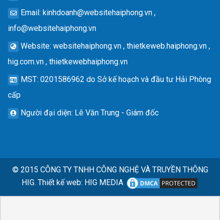
Email
:
kinhdoanh@websitehaiphong.vn
,
info@websitehaiphong.vn
Website
: websitehaiphong.vn , thietkeweb.haiphong.vn ,
hig.com.vn , thietkewebhaiphong.vn
MST
: 0201586962 do Sở kế hoạch và đầu tư Hải Phòng
cấp
Người đại diện
: Lê Văn Trung - Giám đốc
© 2015
CÔNG TY TNHH CÔNG NGHỆ VÀ TRUYỀN THÔNG
HIG.
Thiết kế web
:
HIG MEDIA