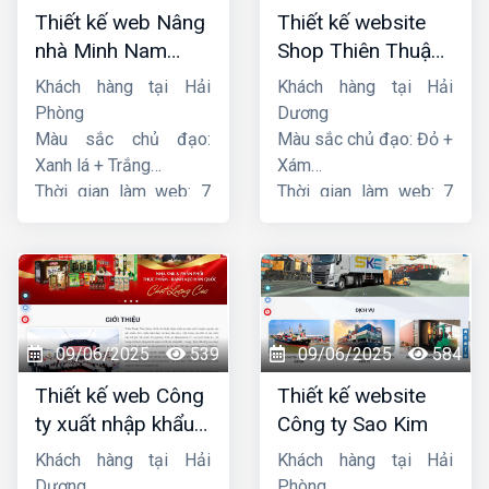
Thiết kế web Nâng
Thiết kế website
nhà Minh Nam
Shop Thiên Thuận
Hoàng
Phát
Khách hàng tại Hải
Khách hàng tại Hải
Phòng
Dương
Màu sắc chủ đạo:
Màu sắc chủ đạo: Đỏ +
Xanh lá + Trắng
Xám
Thời gian làm web: 7
Thời gian làm web: 7
ngày
ngày
09/06/2025
539
09/06/2025
584
Thiết kế web Công
Thiết kế website
ty xuất nhập khẩu
Công ty Sao Kim
Thiên Thuận Phát
Khách hàng tại Hải
Khách hàng tại Hải
Dương
Phòng