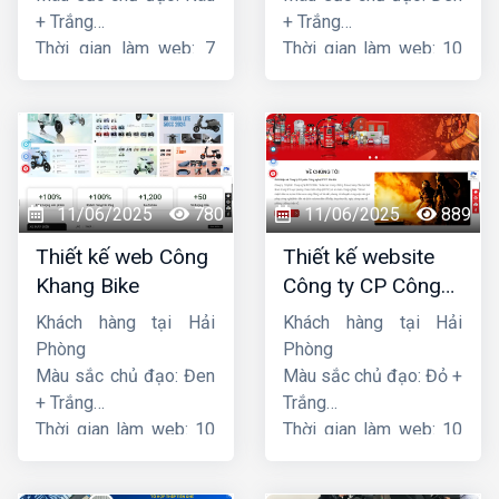
+ Trắng
+ Trắng
Thời gian làm web: 7
Thời gian làm web: 10
ngày
ngày
11/06/2025
780
11/06/2025
889
Thiết kế web Công
Thiết kế website
Khang Bike
Công ty CP Công
nghệ PCCC Bắc Hà
Khách hàng tại Hải
Khách hàng tại Hải
Phòng
Phòng
Màu sắc chủ đạo: Đen
Màu sắc chủ đạo: Đỏ +
+ Trắng
Trắng
Thời gian làm web: 10
Thời gian làm web: 10
ngày
ngày