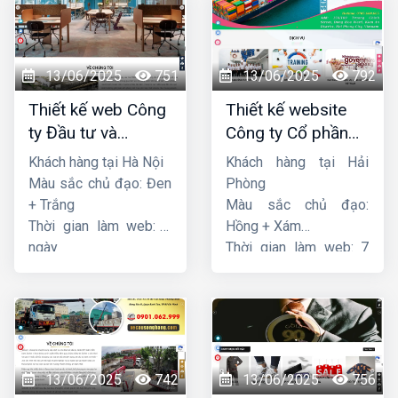
13/06/2025
751
13/06/2025
792
Thiết kế web Công
Thiết kế website
ty Đầu tư và
Công ty Cổ phần
Thương mại Five-
dịch vụ hàng hải
Khách hàng tại Hà Nội
Khách hàng tại Hải
Star
Sen
Màu sắc chủ đạo: Đen
Phòng
+ Trắng
Màu sắc chủ đạo:
Thời gian làm web: 7
Hồng + Xám
ngày
Thời gian làm web: 7
ngày
13/06/2025
742
13/06/2025
756