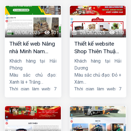
09/06/2025
501
09/06/2025
510
Thiết kế web Nâng
Thiết kế website
nhà Minh Nam
Shop Thiên Thuận
Hoàng
Phát
Khách hàng tại Hải
Khách hàng tại Hải
Phòng
Dương
Màu sắc chủ đạo:
Màu sắc chủ đạo: Đỏ +
Xanh lá + Trắng
Xám
Thời gian làm web: 7
Thời gian làm web: 7
ngày
ngày