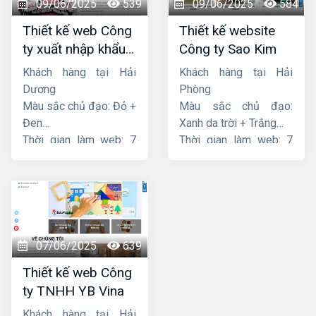
09/06/2025
539
09/06/2025
584
Thiết kế web Công
Thiết kế website
ty xuất nhập khẩu
Công ty Sao Kim
Thiên Thuận Phát
Khách hàng tại Hải
Khách hàng tại Hải
Dương
Phòng
Màu sắc chủ đạo: Đỏ +
Màu sắc chủ đạo:
Đen
Xanh da trời + Trắng
Thời gian làm web: 7
Thời gian làm web: 7
ngày
ngày
07/06/2025
639
Thiết kế web Công
ty TNHH YB Vina
Khách hàng tại Hải