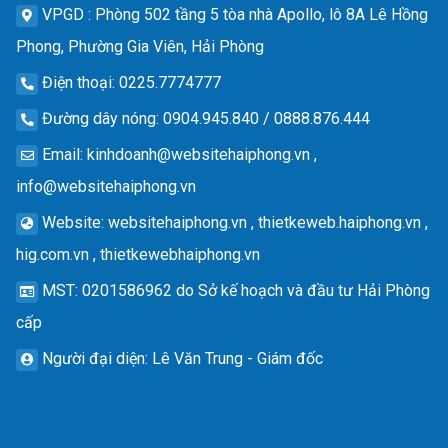
VPGD
: Phòng 502 tầng 5 tòa nhà Apollo, lô 8A Lê Hồng
Phong, Phường Gia Viên, Hải Phòng
Điện thoại
: 0225.7774777
Đường dây nóng
: 0904.945.840 / 0888.876.444
Email
:
kinhdoanh@websitehaiphong.vn
,
info@websitehaiphong.vn
Website
: websitehaiphong.vn , thietkeweb.haiphong.vn ,
hig.com.vn , thietkewebhaiphong.vn
MST
: 0201586962 do Sở kế hoạch và đầu tư Hải Phòng
cấp
Người đại diện
: Lê Văn Trung - Giám đốc