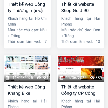
Thiết kế web Công
Thiết kế website
ty Thương mại vận
Shop Gold 90
tải Song Bằng
Khách hàng tại Hồ Chí
Khách hàng tại Hải
Minh
Phòng
Màu sắc chủ đạo: Nâu
Màu sắc chủ đạo: Đen
+ Trắng
+ Trắng
Thời gian làm web: 7
Thời gian làm web: 10
ngày
ngày
11/06/2025
781
11/06/2025
889
Thiết kế web Công
Thiết kế website
Khang Bike
Công ty CP Công
nghệ PCCC Bắc Hà
Khách hàng tại Hải
Khách hàng tại Hải
Phòng
Phòng