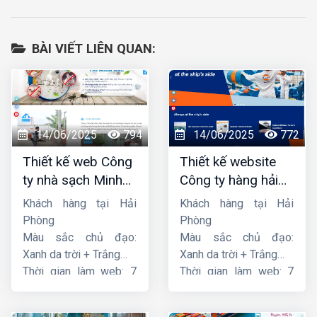
BÀI VIẾT LIÊN QUAN:
14/06/2025
794
14/06/2025
772
Thiết kế web Công
Thiết kế website
ty nhà sạch Minh
Công ty hàng hải
Dương
liên minh
Khách hàng tại Hải
Khách hàng tại Hải
Phòng
Phòng
Màu sắc chủ đạo:
Màu sắc chủ đạo:
Xanh da trời + Trắng
Xanh da trời + Trắng
Thời gian làm web: 7
Thời gian làm web: 7
ngày
ngày