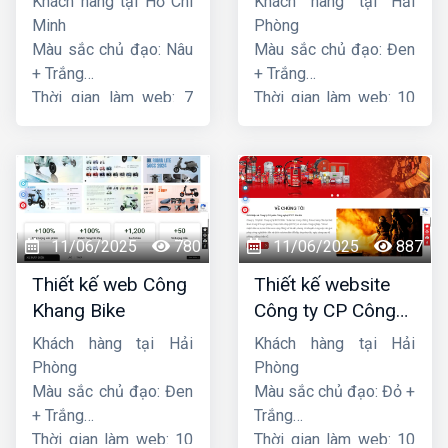
Khách hàng tại Hồ Chí
Khách hàng tại Hải
Minh
Phòng
Màu sắc chủ đạo: Nâu
Màu sắc chủ đạo: Đen
+ Trắng
+ Trắng
Thời gian làm web: 7
Thời gian làm web: 10
ngày
ngày
11/06/2025
780
11/06/2025
887
Thiết kế web Công
Thiết kế website
Khang Bike
Công ty CP Công
nghệ PCCC Bắc Hà
Khách hàng tại Hải
Khách hàng tại Hải
Phòng
Phòng
Màu sắc chủ đạo: Đen
Màu sắc chủ đạo: Đỏ +
+ Trắng
Trắng
Thời gian làm web: 10
Thời gian làm web: 10