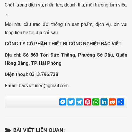
Chất lượng dịch vụ, nhân lực, doanh thu, môi trường làm việc,
….
Mọi nhu cầu trao đổi thông tin sản phẩm, dịch vụ, xin vui
lòng liên hệ tới địa chỉ sau:
CÔNG TY CỔ PHẦN THIẾT BỊ CÔNG NGHIỆP BẮC VIỆT
Địa chỉ:
Số 863 Tôn Đức Thắng, Phường Sở Dầu, Quận
Hồng Bàng, TP. Hải Phòng
Điện thoại:
0313.796.738
Email:
bacviet.ineq@gmail.com
Messenger
Twitter
Telegram
Pinterest
WhatsApp
LinkedIn
Reddit
Sha
BÀI VIẾT LIÊN QUAN: