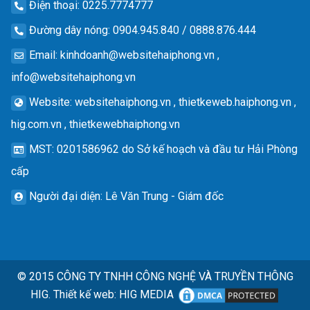
Điện thoại
: 0225.7774777
Đường dây nóng
: 0904.945.840 / 0888.876.444
Email
:
kinhdoanh@websitehaiphong.vn
,
info@websitehaiphong.vn
Website
: websitehaiphong.vn , thietkeweb.haiphong.vn ,
hig.com.vn , thietkewebhaiphong.vn
MST
: 0201586962 do Sở kế hoạch và đầu tư Hải Phòng
cấp
Người đại diện
: Lê Văn Trung - Giám đốc
© 2015
CÔNG TY TNHH CÔNG NGHỆ VÀ TRUYỀN THÔNG
HIG.
Thiết kế web
:
HIG MEDIA