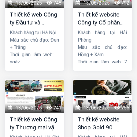
13/06/2025
748
13/06/2025
792
Thiết kế web Công
Thiết kế website
ty Đầu tư và
Công ty Cổ phần
Thương mại Five-
dịch vụ hàng hải
Khách hàng tại Hà Nội
Khách hàng tại Hải
Star
Sen
Màu sắc chủ đạo: Đen
Phòng
+ Trắng
Màu sắc chủ đạo:
Thời gian làm web: 7
Hồng + Xám
ngày
Thời gian làm web: 7
ngày
13/06/2025
741
13/06/2025
755
Thiết kế web Công
Thiết kế website
ty Thương mại vận
Shop Gold 90
tải Song Bằng