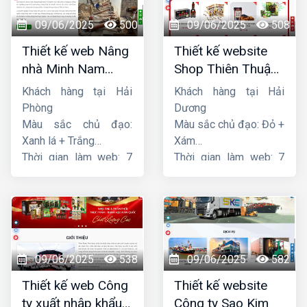
09/06/2025
500
09/06/2025
508
Thiết kế web Nâng
Thiết kế website
nhà Minh Nam
Shop Thiên Thuận
Hoàng
Phát
Khách hàng tại Hải
Khách hàng tại Hải
Phòng
Dương
Màu sắc chủ đạo:
Màu sắc chủ đạo: Đỏ +
Xanh lá + Trắng
Xám
Thời gian làm web: 7
Thời gian làm web: 7
ngày
ngày
09/06/2025
538
09/06/2025
582
Thiết kế web Công
Thiết kế website
ty xuất nhập khẩu
Công ty Sao Kim