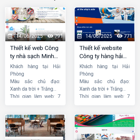
14/06/2025
791
14/06/2025
771
Thiết kế web Công
Thiết kế website
ty nhà sạch Minh
Công ty hàng hải
Dương
liên minh
Khách hàng tại Hải
Khách hàng tại Hải
Phòng
Phòng
Màu sắc chủ đạo:
Màu sắc chủ đạo:
Xanh da trời + Trắng
Xanh da trời + Trắng
Thời gian làm web: 7
Thời gian làm web: 7
ngày
ngày