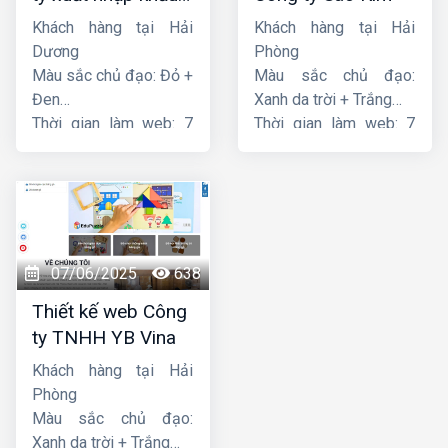
Thiên Thuận Phát
Khách hàng tại Hải
Khách hàng tại Hải
Dương
Phòng
Màu sắc chủ đạo: Đỏ +
Màu sắc chủ đạo:
Đen
Xanh da trời + Trắng
Thời gian làm web: 7
Thời gian làm web: 7
ngày
ngày
07/06/2025
638
Thiết kế web Công
ty TNHH YB Vina
Khách hàng tại Hải
Phòng
Màu sắc chủ đạo:
Xanh da trời + Trắng