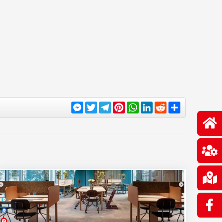
Messenger
Twitter
Telegram
Pinterest
WhatsApp
LinkedIn
Reddit
Share