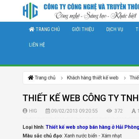
TRANG CHỦ
GIỚI THIỆU
DỊCH VỤ
T
THIẾT KẾ LOGO, NHẬN DIỆN THƯƠNG 
DỊCH VỤ QUẢN TRỊ CHĂ
DỊCH VỤ QUẢN TRỊ FANPAGE FACEBO
LIÊN HỆ
Trang chủ
Khách hàng thiết kế web
Thi
THIẾT KẾ WEB CÔNG TY TN
HIG
09/02/2013 09:20:55
372
Loại hình
:
Thiết kế web shop bán hàng ở Hải Phòn
Màu sắc chủ đạo
: Xanh nước biển - Xám nhạt