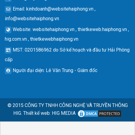
Email
:
kinhdoanh@websitehaiphong.vn
,
info@websitehaiphong.vn
Website
: websitehaiphong.vn , thietkeweb.haiphong.vn ,
hig.com.vn , thietkewebhaiphong.vn
MST
: 0201586962 do Sở kế hoạch và đầu tư Hải Phòng
cấp
Người đại diện
: Lê Văn Trung - Giám đốc
© 2015
CÔNG TY TNHH CÔNG NGHỆ VÀ TRUYỀN THÔNG
HIG.
Thiết kế web
:
HIG MEDIA