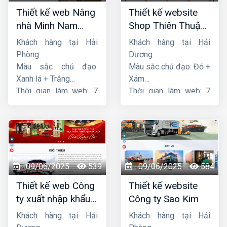
Thiết kế web Nâng
Thiết kế website
nhà Minh Nam
Shop Thiên Thuận
Hoàng
Phát
Khách hàng tại Hải
Khách hàng tại Hải
Phòng
Dương
Màu sắc chủ đạo:
Màu sắc chủ đạo: Đỏ +
Xanh lá + Trắng
Xám
Thời gian làm web: 7
Thời gian làm web: 7
ngày
ngày
09/06/2025
539
09/06/2025
584
Thiết kế web Công
Thiết kế website
ty xuất nhập khẩu
Công ty Sao Kim
Thiên Thuận Phát
Khách hàng tại Hải
Khách hàng tại Hải