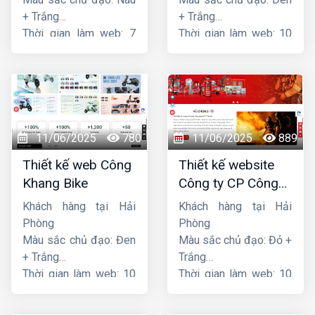
+ Trắng
+ Trắng
Thời gian làm web: 7
Thời gian làm web: 10
ngày
ngày
11/06/2025
780
11/06/2025
889
Thiết kế web Công
Thiết kế website
Khang Bike
Công ty CP Công
nghệ PCCC Bắc Hà
Khách hàng tại Hải
Khách hàng tại Hải
Phòng
Phòng
Màu sắc chủ đạo: Đen
Màu sắc chủ đạo: Đỏ +
+ Trắng
Trắng
Thời gian làm web: 10
Thời gian làm web: 10
ngày
ngày