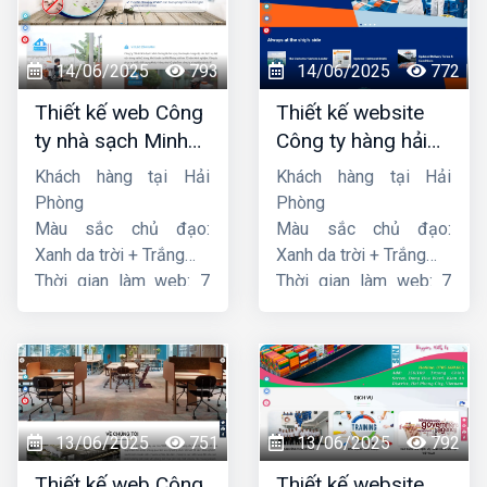
14/06/2025
793
14/06/2025
772
Thiết kế web Công
Thiết kế website
ty nhà sạch Minh
Công ty hàng hải
Dương
liên minh
Khách hàng tại Hải
Khách hàng tại Hải
Phòng
Phòng
Màu sắc chủ đạo:
Màu sắc chủ đạo:
Xanh da trời + Trắng
Xanh da trời + Trắng
Thời gian làm web: 7
Thời gian làm web: 7
ngày
ngày
13/06/2025
751
13/06/2025
792
Thiết kế web Công
Thiết kế website