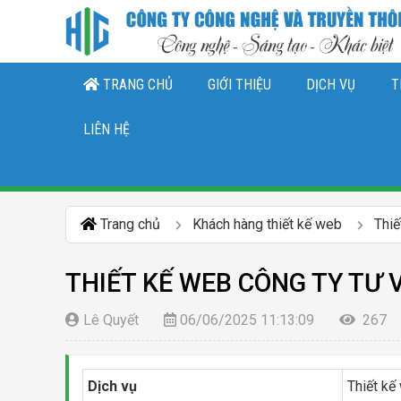
TRANG CHỦ
GIỚI THIỆU
DỊCH VỤ
T
THIẾT KẾ LOGO, NHẬN DIỆN THƯƠNG 
DỊCH VỤ QUẢN TRỊ CHĂ
DỊCH VỤ QUẢN TRỊ FANPAGE FACEBO
LIÊN HỆ
Trang chủ
Khách hàng thiết kế web
Thiế
THIẾT KẾ WEB CÔNG TY TƯ 
Lê Quyết
06/06/2025 11:13:09
267
Dịch vụ
Thiết kế