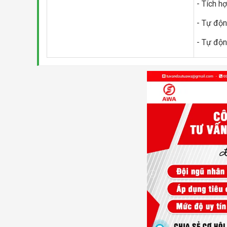
- Tích h
- Tự độn
- Tự độn