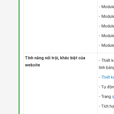
- Module
- Modul
- Module
- Modul
- Module
Tính năng nổi trội, khác biệt của
- Thiết 
website
tính bảng,
-
Thiết 
- Tự độn
- Trang
q
- Tích h