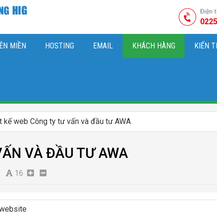
Điện 
0225
ÊN MIỀN
HOSTING
EMAIL
KHÁCH HÀNG
KIẾN 
HIỆU
M SÓC WEBSITE & SEO TỔNG THỂ
OK
KIẾN THỨC MARKETI
t kế web Công ty tư vấn và đầu tư AWA
VẤN VÀ ĐẦU TƯ AWA
16
 website