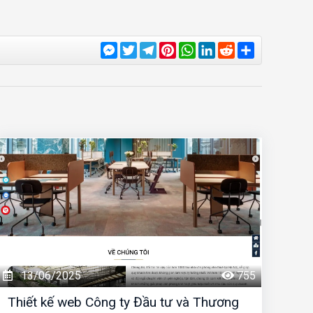
Messenger
Twitter
Telegram
Pinterest
WhatsApp
LinkedIn
Reddit
Share
13/06/2025
755
Thiết kế web Công ty Đầu tư và Thương