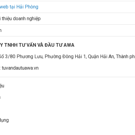
 web tại Hải Phòng
 thiệu doanh nghiệp
n
Y TNHH TƯ VẤN VÀ ĐẦU TƯ AWA
 Số 3/80 Phương Lưu, Phường Đông Hải 1, Quận Hải An, Thành p
: tuvandautuawa.vn
iệu
ụ
dụng