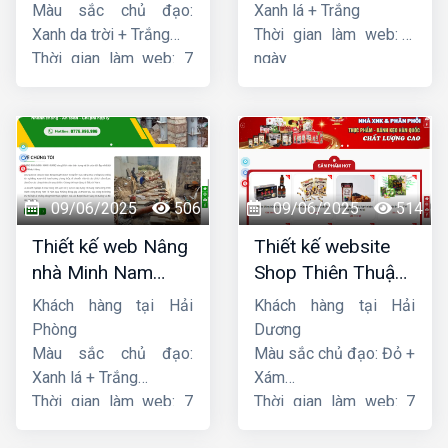
Màu sắc chủ đạo:
Xanh lá + Trắng
Xanh da trời + Trắng
Thời gian làm web: 7
Thời gian làm web: 7
ngày
ngày
09/06/2025
506
09/06/2025
514
Thiết kế web Nâng
Thiết kế website
nhà Minh Nam
Shop Thiên Thuận
Hoàng
Phát
Khách hàng tại Hải
Khách hàng tại Hải
Phòng
Dương
Màu sắc chủ đạo:
Màu sắc chủ đạo: Đỏ +
Xanh lá + Trắng
Xám
Thời gian làm web: 7
Thời gian làm web: 7
ngày
ngày