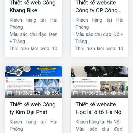
Thiết kế web Công
Thiết kế website
Khang Bike
Công ty CP Công
nghệ PCCC Bắc Hà
Khách hàng tại Hải
Khách hàng tại Hải
Phòng
Phòng
Màu sắc chủ đạo: Đen
Màu sắc chủ đạo: Đỏ +
+ Trắng
Trắng
Thời gian làm web: 10
Thời gian làm web: 10
ngày
ngày
11/06/2025
860
11/06/2025
543
Thiết kế web Công
Thiết kế website
ty Kim Đại Phát
Học lái ô tô Hà Nội
Khách hàng tại Hải
Khách hàng tại Hà Nội
Phòng
Màu sắc chủ đạo: