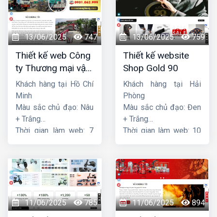
13/06/2025
747
13/06/2025
759
Thiết kế web Công
Thiết kế website
ty Thương mại vận
Shop Gold 90
tải Song Bằng
Khách hàng tại Hồ Chí
Khách hàng tại Hải
Minh
Phòng
Màu sắc chủ đạo: Nâu
Màu sắc chủ đạo: Đen
+ Trắng
+ Trắng
Thời gian làm web: 7
Thời gian làm web: 10
ngày
ngày
11/06/2025
785
11/06/2025
894