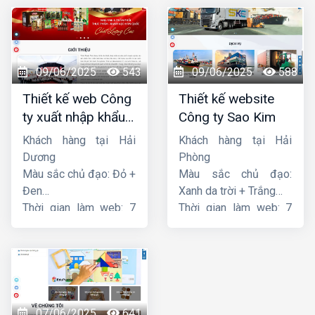
09/06/2025
543
09/06/2025
588
Thiết kế web Công
Thiết kế website
ty xuất nhập khẩu
Công ty Sao Kim
Thiên Thuận Phát
Khách hàng tại Hải
Khách hàng tại Hải
Dương
Phòng
Màu sắc chủ đạo: Đỏ +
Màu sắc chủ đạo:
Đen
Xanh da trời + Trắng
Thời gian làm web: 7
Thời gian làm web: 7
ngày
ngày
07/06/2025
641