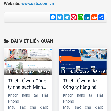
Website:
www.ostc.com.vn
Messenger
Twitter
Telegram
Pinterest
WhatsApp
LinkedIn
Reddit
Sha
BÀI VIẾT LIÊN QUAN:
14/06/2025
797
14/06/2025
779
Thiết kế web Công
Thiết kế website
ty nhà sạch Minh
Công ty hàng hải
Dương
liên minh
Khách hàng tại Hải
Khách hàng tại Hải
Phòng
Phòng
Màu sắc chủ đạo:
Màu sắc chủ đạo: