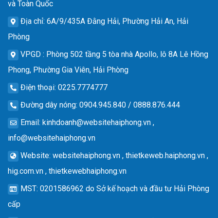
và Toàn Quốc
Địa chỉ
: 6A/9/435A Đằng Hải, Phường Hải An, Hải
Phòng
VPGD
: Phòng 502 tầng 5 tòa nhà Apollo, lô 8A Lê Hồng
Phong, Phường Gia Viên, Hải Phòng
Điện thoại
: 0225.7774777
Đường dây nóng
: 0904.945.840 / 0888.876.444
Email
:
kinhdoanh@websitehaiphong.vn
,
info@websitehaiphong.vn
Website
: websitehaiphong.vn , thietkeweb.haiphong.vn ,
hig.com.vn , thietkewebhaiphong.vn
MST
: 0201586962 do Sở kế hoạch và đầu tư Hải Phòng
cấp