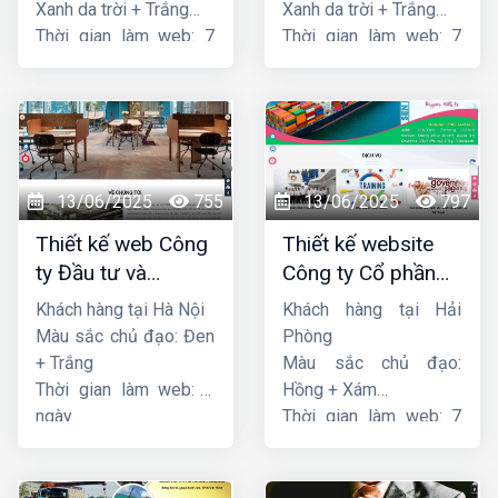
Xanh da trời + Trắng
Xanh da trời + Trắng
Thời gian làm web: 7
Thời gian làm web: 7
ngày
ngày
13/06/2025
755
13/06/2025
797
Thiết kế web Công
Thiết kế website
ty Đầu tư và
Công ty Cổ phần
Thương mại Five-
dịch vụ hàng hải
Khách hàng tại Hà Nội
Khách hàng tại Hải
Star
Sen
Màu sắc chủ đạo: Đen
Phòng
+ Trắng
Màu sắc chủ đạo:
Thời gian làm web: 7
Hồng + Xám
ngày
Thời gian làm web: 7
ngày