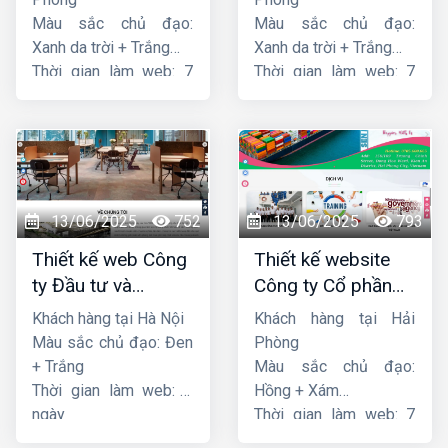
Màu sắc chủ đạo:
Màu sắc chủ đạo:
Xanh da trời + Trắng
Xanh da trời + Trắng
Thời gian làm web: 7
Thời gian làm web: 7
ngày
ngày
13/06/2025
752
13/06/2025
793
Thiết kế web Công
Thiết kế website
ty Đầu tư và
Công ty Cổ phần
Thương mại Five-
dịch vụ hàng hải
Khách hàng tại Hà Nội
Khách hàng tại Hải
Star
Sen
Màu sắc chủ đạo: Đen
Phòng
+ Trắng
Màu sắc chủ đạo:
Thời gian làm web: 7
Hồng + Xám
ngày
Thời gian làm web: 7
ngày