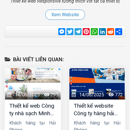
Thiết kế web Responsive tương thích với tất cả thiết bị
Xem Website
Messenger
Twitter
Telegram
Pinterest
WhatsApp
LinkedIn
Reddit
Sha
BÀI VIẾT LIÊN QUAN:
14/06/2025
795
14/06/2025
772
Thiết kế web Công
Thiết kế website
ty nhà sạch Minh
Công ty hàng hải
Dương
liên minh
Khách hàng tại Hải
Khách hàng tại Hải
Phòng
Phòng