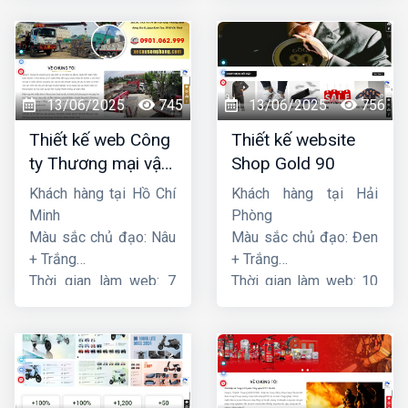
13/06/2025
745
13/06/2025
756
Thiết kế web Công
Thiết kế website
ty Thương mại vận
Shop Gold 90
tải Song Bằng
Khách hàng tại Hồ Chí
Khách hàng tại Hải
Minh
Phòng
Màu sắc chủ đạo: Nâu
Màu sắc chủ đạo: Đen
+ Trắng
+ Trắng
Thời gian làm web: 7
Thời gian làm web: 10
ngày
ngày