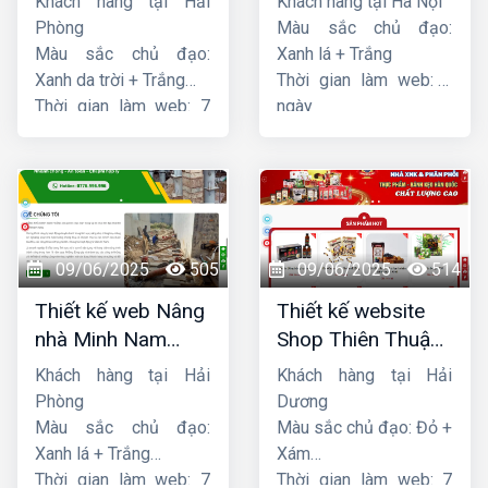
Khách hàng tại Hải
Khách hàng tại Hà Nội
Phòng
Màu sắc chủ đạo:
Màu sắc chủ đạo:
Xanh lá + Trắng
Xanh da trời + Trắng
Thời gian làm web: 7
Thời gian làm web: 7
ngày
ngày
09/06/2025
505
09/06/2025
514
Thiết kế web Nâng
Thiết kế website
nhà Minh Nam
Shop Thiên Thuận
Hoàng
Phát
Khách hàng tại Hải
Khách hàng tại Hải
Phòng
Dương
Màu sắc chủ đạo:
Màu sắc chủ đạo: Đỏ +
Xanh lá + Trắng
Xám
Thời gian làm web: 7
Thời gian làm web: 7