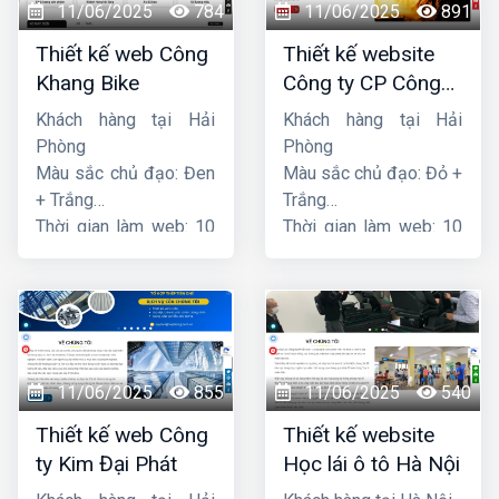
11/06/2025
784
11/06/2025
891
Thiết kế web Công
Thiết kế website
Khang Bike
Công ty CP Công
nghệ PCCC Bắc Hà
Khách hàng tại Hải
Khách hàng tại Hải
Phòng
Phòng
Màu sắc chủ đạo: Đen
Màu sắc chủ đạo: Đỏ +
+ Trắng
Trắng
Thời gian làm web: 10
Thời gian làm web: 10
ngày
ngày
11/06/2025
855
11/06/2025
540
Thiết kế web Công
Thiết kế website
ty Kim Đại Phát
Học lái ô tô Hà Nội