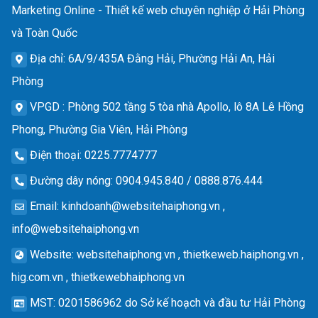
Marketing Online - Thiết kế web chuyên nghiệp ở Hải Phòng
và Toàn Quốc
Địa chỉ
: 6A/9/435A Đằng Hải, Phường Hải An, Hải
Phòng
VPGD
: Phòng 502 tầng 5 tòa nhà Apollo, lô 8A Lê Hồng
Phong, Phường Gia Viên, Hải Phòng
Điện thoại
: 0225.7774777
Đường dây nóng
: 0904.945.840 / 0888.876.444
Email
:
kinhdoanh@websitehaiphong.vn
,
info@websitehaiphong.vn
Website
: websitehaiphong.vn , thietkeweb.haiphong.vn ,
hig.com.vn , thietkewebhaiphong.vn
MST
: 0201586962 do Sở kế hoạch và đầu tư Hải Phòng