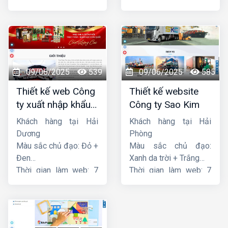
ngày
ngày
09/06/2025
539
09/06/2025
585
Thiết kế web Công
Thiết kế website
ty xuất nhập khẩu
Công ty Sao Kim
Thiên Thuận Phát
Khách hàng tại Hải
Khách hàng tại Hải
Dương
Phòng
Màu sắc chủ đạo: Đỏ +
Màu sắc chủ đạo:
Đen
Xanh da trời + Trắng
Thời gian làm web: 7
Thời gian làm web: 7
ngày
ngày