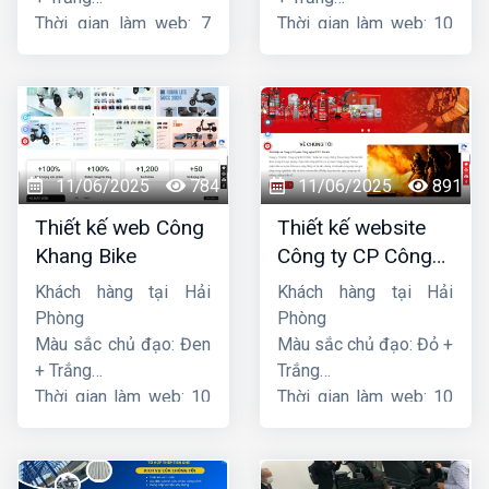
Thời gian làm web: 7
Thời gian làm web: 10
ngày
ngày
11/06/2025
784
11/06/2025
891
Thiết kế web Công
Thiết kế website
Khang Bike
Công ty CP Công
nghệ PCCC Bắc Hà
Khách hàng tại Hải
Khách hàng tại Hải
Phòng
Phòng
Màu sắc chủ đạo: Đen
Màu sắc chủ đạo: Đỏ +
+ Trắng
Trắng
Thời gian làm web: 10
Thời gian làm web: 10
ngày
ngày