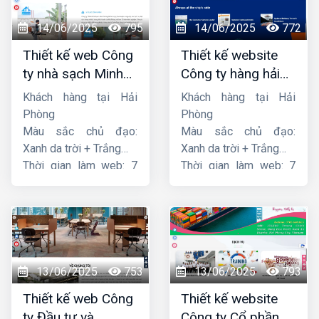
14/06/2025
795
14/06/2025
772
Thiết kế web Công
Thiết kế website
ty nhà sạch Minh
Công ty hàng hải
Dương
liên minh
Khách hàng tại Hải
Khách hàng tại Hải
Phòng
Phòng
Màu sắc chủ đạo:
Màu sắc chủ đạo:
Xanh da trời + Trắng
Xanh da trời + Trắng
Thời gian làm web: 7
Thời gian làm web: 7
ngày
ngày
13/06/2025
753
13/06/2025
793
Thiết kế web Công
Thiết kế website
ty Đầu tư và
Công ty Cổ phần