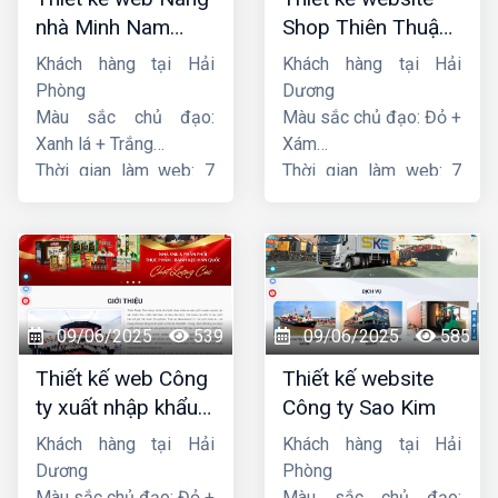
nhà Minh Nam
Shop Thiên Thuận
Hoàng
Phát
Khách hàng tại Hải
Khách hàng tại Hải
Phòng
Dương
Màu sắc chủ đạo:
Màu sắc chủ đạo: Đỏ +
Xanh lá + Trắng
Xám
Thời gian làm web: 7
Thời gian làm web: 7
ngày
ngày
09/06/2025
539
09/06/2025
585
Thiết kế web Công
Thiết kế website
ty xuất nhập khẩu
Công ty Sao Kim
Thiên Thuận Phát
Khách hàng tại Hải
Khách hàng tại Hải
Dương
Phòng
Màu sắc chủ đạo: Đỏ +
Màu sắc chủ đạo: