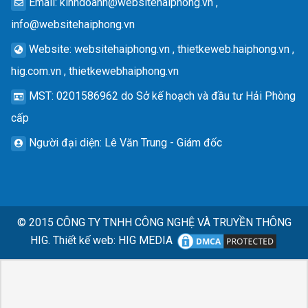
Email
:
kinhdoanh@websitehaiphong.vn
,
info@websitehaiphong.vn
Website
: websitehaiphong.vn , thietkeweb.haiphong.vn ,
hig.com.vn , thietkewebhaiphong.vn
MST
: 0201586962 do Sở kế hoạch và đầu tư Hải Phòng
cấp
Người đại diện
: Lê Văn Trung - Giám đốc
© 2015
CÔNG TY TNHH CÔNG NGHỆ VÀ TRUYỀN THÔNG
HIG.
Thiết kế web
:
HIG MEDIA