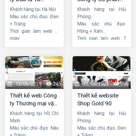
Thương mại Five-
dịch vụ hàng hải
Khách hàng tại Hà Nội
Khách hàng tại Hải
Star
Sen
Màu sắc chủ đạo: Đen
Phòng
+ Trắng
Màu sắc chủ đạo:
Thời gian làm web: 7
Hồng + Xám
ngày
Thời gian làm web: 7
ngày
13/06/2025
745
13/06/2025
756
Thiết kế web Công
Thiết kế website
ty Thương mại vận
Shop Gold 90
tải Song Bằng
Khách hàng tại Hồ Chí
Khách hàng tại Hải
Minh
Phòng
Màu sắc chủ đạo: Nâu
Màu sắc chủ đạo: Đen
+ Trắng
+ Trắng