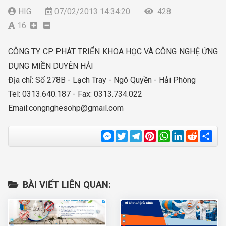
HIG
07/02/2013 14:34:20
428
16
CÔNG TY CP PHÁT TRIỂN KHOA HỌC VÀ CÔNG NGHỆ ỨNG
DỤNG MIỀN DUYÊN HẢI
Địa chỉ: Số 278B - Lạch Tray - Ngô Quyền - Hải Phòng
Tel: 0313.640.187 - Fax: 0313.734.022
Email:
congnghesohp@gmail.com
Messenger
Twitter
Telegram
Pinterest
WhatsApp
LinkedIn
Reddit
Sha
BÀI VIẾT LIÊN QUAN: