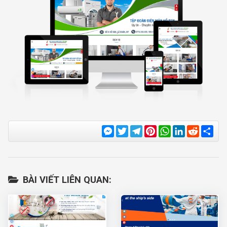
Messenger
Twitter
Telegram
Pinterest
WhatsApp
LinkedIn
Reddit
Sha
BÀI VIẾT LIÊN QUAN: