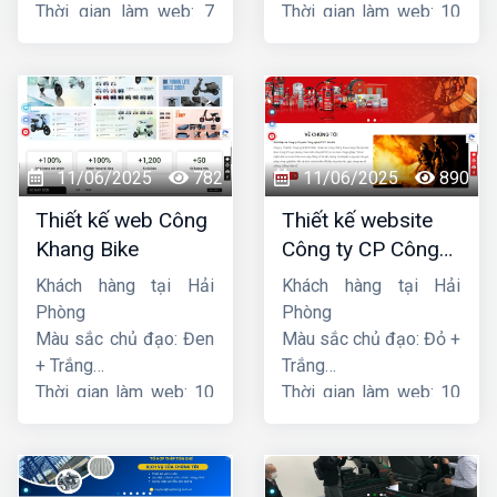
Thời gian làm web: 7
Thời gian làm web: 10
ngày
ngày
11/06/2025
782
11/06/2025
890
Thiết kế web Công
Thiết kế website
Khang Bike
Công ty CP Công
nghệ PCCC Bắc Hà
Khách hàng tại Hải
Khách hàng tại Hải
Phòng
Phòng
Màu sắc chủ đạo: Đen
Màu sắc chủ đạo: Đỏ +
+ Trắng
Trắng
Thời gian làm web: 10
Thời gian làm web: 10
ngày
ngày