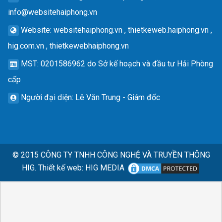
info@websitehaiphong.vn
Website
: websitehaiphong.vn , thietkeweb.haiphong.vn ,
hig.com.vn , thietkewebhaiphong.vn
MST
: 0201586962 do Sở kế hoạch và đầu tư Hải Phòng
cấp
Người đại diện
: Lê Văn Trung - Giám đốc
© 2015
CÔNG TY TNHH CÔNG NGHỆ VÀ TRUYỀN THÔNG
HIG.
Thiết kế web
:
HIG MEDIA