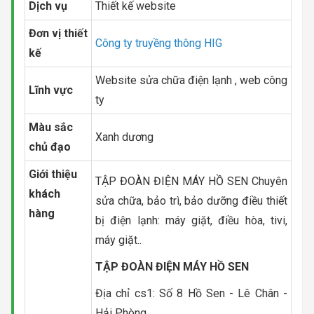
Dịch vụ
Thiết kế website
Đơn vị thiết
Công ty truyềng thông HIG
kế
Website sửa chữa điện lạnh , web công
Lĩnh vực
ty
Màu sắc
Xanh dương
chủ đạo
Giới thiệu
TẬP ĐOÀN ĐIỆN MÁY HỒ SEN Chuyên
khách
sửa chữa, bảo trì, bảo dưỡng điều thiết
hàng
bị điện lạnh: máy giặt, điều hòa, tivi,
máy giặt..
TẬP ĐOÀN ĐIỆN MÁY HỒ SEN
Địa chỉ cs1: Số 8 Hồ Sen - Lê Chân -
Hải Phòng