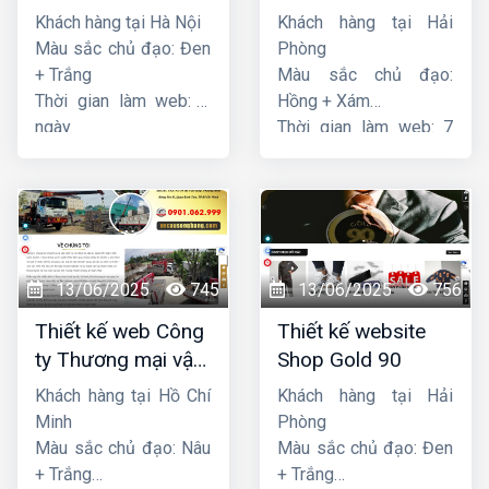
Thương mại Five-
dịch vụ hàng hải
Khách hàng tại Hà Nội
Khách hàng tại Hải
Star
Sen
Màu sắc chủ đạo: Đen
Phòng
+ Trắng
Màu sắc chủ đạo:
Thời gian làm web: 7
Hồng + Xám
ngày
Thời gian làm web: 7
ngày
13/06/2025
745
13/06/2025
756
Thiết kế web Công
Thiết kế website
ty Thương mại vận
Shop Gold 90
tải Song Bằng
Khách hàng tại Hồ Chí
Khách hàng tại Hải
Minh
Phòng
Màu sắc chủ đạo: Nâu
Màu sắc chủ đạo: Đen
+ Trắng
+ Trắng