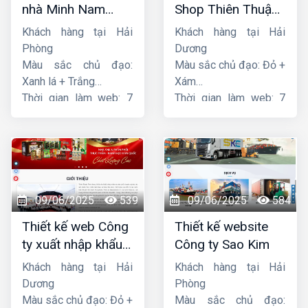
nhà Minh Nam
Shop Thiên Thuận
Hoàng
Phát
Khách hàng tại Hải
Khách hàng tại Hải
Phòng
Dương
Màu sắc chủ đạo:
Màu sắc chủ đạo: Đỏ +
Xanh lá + Trắng
Xám
Thời gian làm web: 7
Thời gian làm web: 7
ngày
ngày
09/06/2025
539
09/06/2025
584
Thiết kế web Công
Thiết kế website
ty xuất nhập khẩu
Công ty Sao Kim
Thiên Thuận Phát
Khách hàng tại Hải
Khách hàng tại Hải
Dương
Phòng
Màu sắc chủ đạo: Đỏ +
Màu sắc chủ đạo: