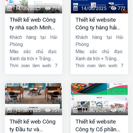
14/06/2025
794
14/06/2025
772
Thiết kế web Công
Thiết kế website
ty nhà sạch Minh
Công ty hàng hải
Dương
liên minh
Khách hàng tại Hải
Khách hàng tại Hải
Phòng
Phòng
Màu sắc chủ đạo:
Màu sắc chủ đạo:
Xanh da trời + Trắng
Xanh da trời + Trắng
Thời gian làm web: 7
Thời gian làm web: 7
ngày
ngày
13/06/2025
751
13/06/2025
792
Thiết kế web Công
Thiết kế website
ty Đầu tư và
Công ty Cổ phần