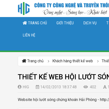
TRANG CHỦ
GIỚI THIỆU
DỊCH VỤ
T
THIẾT KẾ LOGO, NHẬN DIỆN THƯƠNG 
DỊCH VỤ QUẢN TRỊ CHĂ
DỊCH VỤ QUẢN TRỊ FANPAGE FACEBO
LIÊN HỆ
Trang chủ
Khách hàng thiết kế web
Thiế
THIẾT KẾ WEB HỘI LƯỚT S
HIG
14/02/2013 18:37:48
402
Website hội lướt sóng chứng khoán Hải Phòng - http: