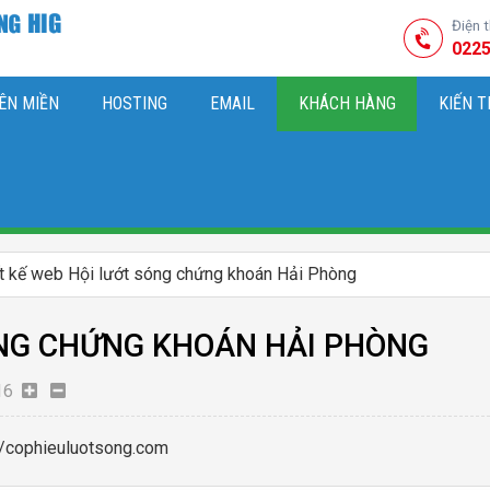
Điện 
0225
ÊN MIỀN
HOSTING
EMAIL
KHÁCH HÀNG
KIẾN 
HIỆU
M SÓC WEBSITE & SEO TỔNG THỂ
OK
KIẾN THỨC MARKETI
t kế web Hội lướt sóng chứng khoán Hải Phòng
ÓNG CHỨNG KHOÁN HẢI PHÒNG
16
//cophieuluotsong.com