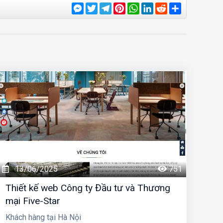
Messenger
Twitter
Telegram
Pinterest
WhatsApp
LinkedIn
Reddit
Share
13/06/2025
751
Thiết kế web Công ty Đầu tư và Thương
mại Five-Star
Khách hàng tại Hà Nội