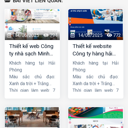
BÀI VIẾT LIÊN QUAN:
14/06/2025
794
14/06/2025
772
Thiết kế web Công
Thiết kế website
ty nhà sạch Minh
Công ty hàng hải
Dương
liên minh
Khách hàng tại Hải
Khách hàng tại Hải
Phòng
Phòng
Màu sắc chủ đạo:
Màu sắc chủ đạo:
Xanh da trời + Trắng
Xanh da trời + Trắng
Thời gian làm web: 7
Thời gian làm web: 7
ngày
ngày