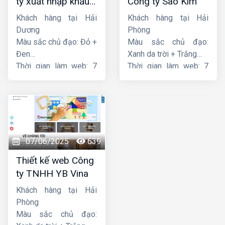
ty xuất nhập khẩu
Công ty Sao Kim
Thiên Thuận Phát
Khách hàng tại Hải
Khách hàng tại Hải
Dương
Phòng
Màu sắc chủ đạo: Đỏ +
Màu sắc chủ đạo:
Đen
Xanh da trời + Trắng
Thời gian làm web: 7
Thời gian làm web: 7
ngày
ngày
07/06/2025
639
Thiết kế web Công
ty TNHH YB Vina
Khách hàng tại Hải
Phòng
Màu sắc chủ đạo: