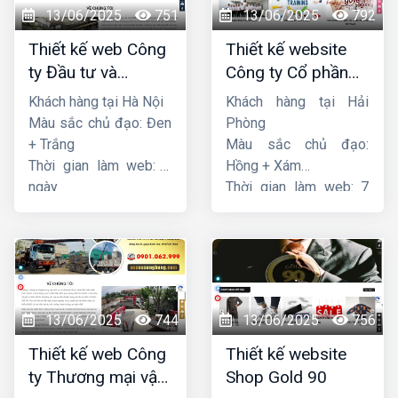
13/06/2025
751
13/06/2025
792
Thiết kế web Công
Thiết kế website
ty Đầu tư và
Công ty Cổ phần
Thương mại Five-
dịch vụ hàng hải
Khách hàng tại Hà Nội
Khách hàng tại Hải
Star
Sen
Màu sắc chủ đạo: Đen
Phòng
+ Trắng
Màu sắc chủ đạo:
Thời gian làm web: 7
Hồng + Xám
ngày
Thời gian làm web: 7
ngày
13/06/2025
744
13/06/2025
756
Thiết kế web Công
Thiết kế website
ty Thương mại vận
Shop Gold 90