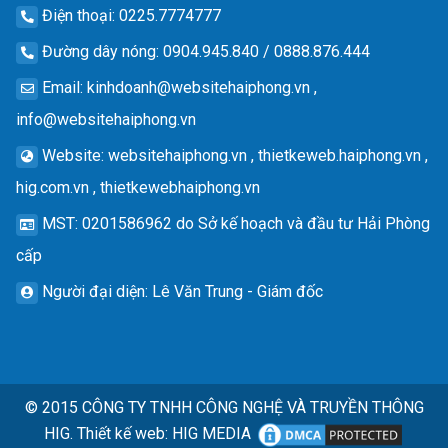
Điện thoại
: 0225.7774777
Đường dây nóng
: 0904.945.840 / 0888.876.444
Email
:
kinhdoanh@websitehaiphong.vn
,
info@websitehaiphong.vn
Website
: websitehaiphong.vn , thietkeweb.haiphong.vn ,
hig.com.vn , thietkewebhaiphong.vn
MST
: 0201586962 do Sở kế hoạch và đầu tư Hải Phòng
cấp
Người đại diện
: Lê Văn Trung - Giám đốc
© 2015
CÔNG TY TNHH CÔNG NGHỆ VÀ TRUYỀN THÔNG
HIG.
Thiết kế web
:
HIG MEDIA