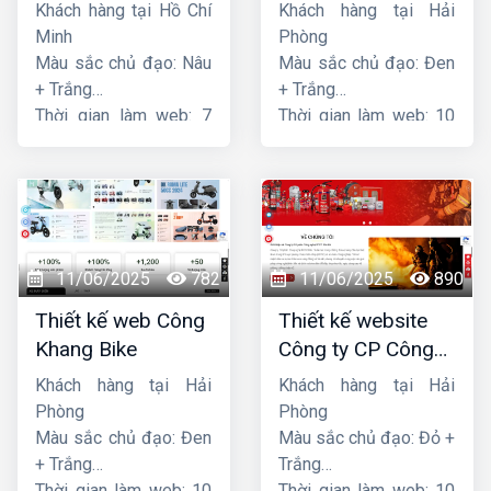
tải Song Bằng
Khách hàng tại Hồ Chí
Khách hàng tại Hải
Minh
Phòng
Màu sắc chủ đạo: Nâu
Màu sắc chủ đạo: Đen
+ Trắng
+ Trắng
Thời gian làm web: 7
Thời gian làm web: 10
ngày
ngày
11/06/2025
782
11/06/2025
890
Thiết kế web Công
Thiết kế website
Khang Bike
Công ty CP Công
nghệ PCCC Bắc Hà
Khách hàng tại Hải
Khách hàng tại Hải
Phòng
Phòng
Màu sắc chủ đạo: Đen
Màu sắc chủ đạo: Đỏ +
+ Trắng
Trắng
Thời gian làm web: 10
Thời gian làm web: 10