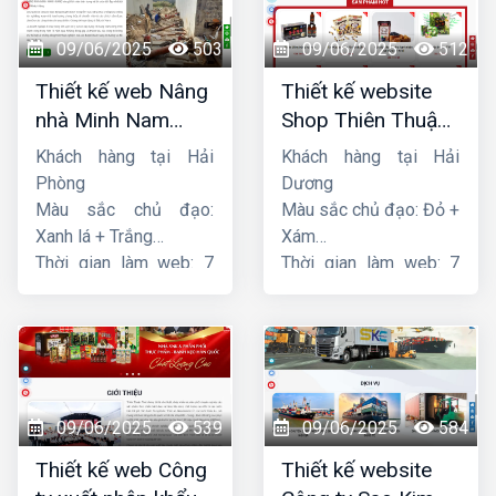
09/06/2025
503
09/06/2025
512
Thiết kế web Nâng
Thiết kế website
nhà Minh Nam
Shop Thiên Thuận
Hoàng
Phát
Khách hàng tại Hải
Khách hàng tại Hải
Phòng
Dương
Màu sắc chủ đạo:
Màu sắc chủ đạo: Đỏ +
Xanh lá + Trắng
Xám
Thời gian làm web: 7
Thời gian làm web: 7
ngày
ngày
09/06/2025
539
09/06/2025
584
Thiết kế web Công
Thiết kế website