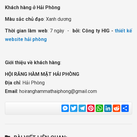
Khách hàng ở Hải Phòng
Màu sắc chủ đạo
: Xanh dương
Thời gian làm web
: 7 ngày -
bởi: Công ty HIG -
thiết kế
website hải phòng
Giới thiệu về khách hàng
:
HỘI RĂNG HÀM MẶT HẢI PHÒNG
Địa chỉ
: Hải Phòng
Email
:
hoiranghammathaiphong@gmail.com
Messenger
Twitter
Telegram
Pinterest
WhatsApp
LinkedIn
Reddit
Sha