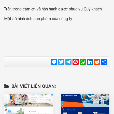
Trân trọng cảm ơn và hân hạnh được phục vụ Quý khách.
Một số hình ảnh sản phẩm của công ty:
Messenger
Twitter
Telegram
Pinterest
WhatsApp
LinkedIn
Reddit
Sha
BÀI VIẾT LIÊN QUAN: