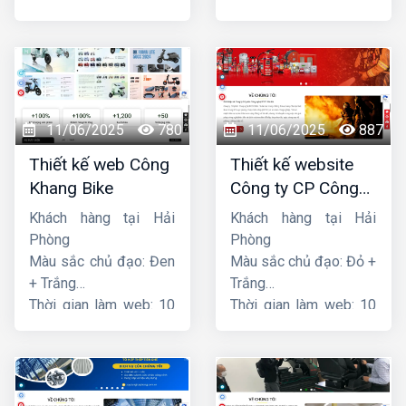
ngày
ngày
11/06/2025
780
11/06/2025
887
Thiết kế web Công
Thiết kế website
Khang Bike
Công ty CP Công
nghệ PCCC Bắc Hà
Khách hàng tại Hải
Khách hàng tại Hải
Phòng
Phòng
Màu sắc chủ đạo: Đen
Màu sắc chủ đạo: Đỏ +
+ Trắng
Trắng
Thời gian làm web: 10
Thời gian làm web: 10
ngày
ngày