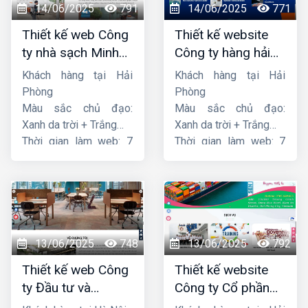
14/06/2025
791
14/06/2025
771
Thiết kế web Công
Thiết kế website
ty nhà sạch Minh
Công ty hàng hải
Dương
liên minh
Khách hàng tại Hải
Khách hàng tại Hải
Phòng
Phòng
Màu sắc chủ đạo:
Màu sắc chủ đạo:
Xanh da trời + Trắng
Xanh da trời + Trắng
Thời gian làm web: 7
Thời gian làm web: 7
ngày
ngày
13/06/2025
748
13/06/2025
792
Thiết kế web Công
Thiết kế website
ty Đầu tư và
Công ty Cổ phần
Thương mại Five-
dịch vụ hàng hải