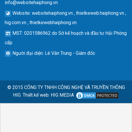
info@websitehaiphong.vn
Website
: websitehaiphong.vn , thietkeweb.haiphong.vn ,
hig.com.vn , thietkewebhaiphong.vn
MST
: 0201586962 do Sở kế hoạch và đầu tư Hải Phòng
cấp
Người đại diện
: Lê Văn Trung - Giám đốc
© 2015
CÔNG TY TNHH CÔNG NGHỆ VÀ TRUYỀN THÔNG
HIG.
Thiết kế web
:
HIG MEDIA