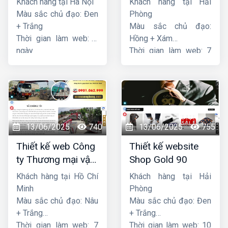
Khách hàng tại Hà Nội
Khách hàng tại Hải
Star
Sen
Màu sắc chủ đạo: Đen
Phòng
+ Trắng
Màu sắc chủ đạo:
Thời gian làm web: 7
Hồng + Xám
ngày
Thời gian làm web: 7
ngày
13/06/2025
740
13/06/2025
755
Thiết kế web Công
Thiết kế website
ty Thương mại vận
Shop Gold 90
tải Song Bằng
Khách hàng tại Hồ Chí
Khách hàng tại Hải
Minh
Phòng
Màu sắc chủ đạo: Nâu
Màu sắc chủ đạo: Đen
+ Trắng
+ Trắng
Thời gian làm web: 7
Thời gian làm web: 10