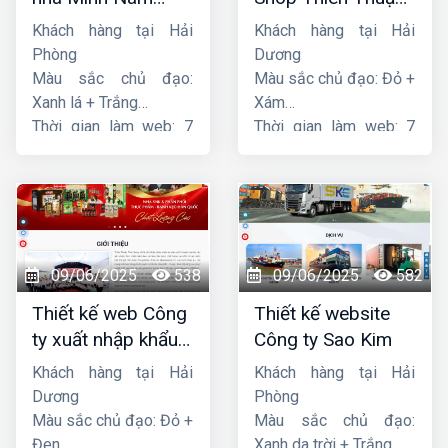
Hoàng
Phát
Khách hàng tại Hải
Khách hàng tại Hải
Phòng
Dương
Màu sắc chủ đạo:
Màu sắc chủ đạo: Đỏ +
Xanh lá + Trắng
Xám
Thời gian làm web: 7
Thời gian làm web: 7
ngày
ngày
09/06/2025
538
09/06/2025
582
Thiết kế web Công
Thiết kế website
ty xuất nhập khẩu
Công ty Sao Kim
Thiên Thuận Phát
Khách hàng tại Hải
Khách hàng tại Hải
Dương
Phòng
Màu sắc chủ đạo: Đỏ +
Màu sắc chủ đạo:
Đen
Xanh da trời + Trắng