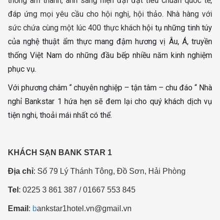
thống âm thanh, ánh sáng hiện đại đạt tiêu chuẩn quốc tế,
đáp ứng mọi yêu cầu cho hội nghị, hội thảo. Nhà hàng với
sức chứa cùng một lúc 400 thực khách
hội tụ những tinh túy
của nghệ thuật ẩm thực mang đậm hương vị Âu, Á, truyền
thống Việt Nam do những đầu bếp nhiều năm kinh nghiệm
phục vụ.
Với phương châm “ chuyên nghiệp – tận tâm – chu đáo “ Nhà
nghỉ Bankstar 1 hứa hẹn sẽ đem lại cho quý khách dịch vụ
tiện nghi, thoải mái nhất có thể.
KHÁCH SẠN BANK STAR 1
Địa chỉ
: Số 79 Lý Thánh Tông, Đồ Sơn, Hải Phòng
Tel
: 0225 3 861 387 / 01667 553 845
Email
:
b
ankstar1hotel.vn@gmail.vn