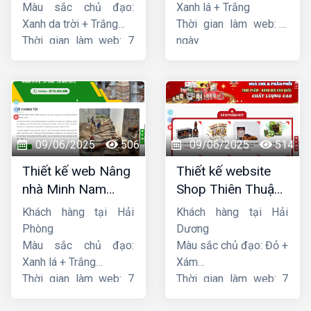
Màu sắc chủ đạo:
Xanh lá + Trắng
Xanh da trời + Trắng
Thời gian làm web: 7
Thời gian làm web: 7
ngày
ngày
09/06/2025
506
09/06/2025
514
Thiết kế web Nâng
Thiết kế website
nhà Minh Nam
Shop Thiên Thuận
Hoàng
Phát
Khách hàng tại Hải
Khách hàng tại Hải
Phòng
Dương
Màu sắc chủ đạo:
Màu sắc chủ đạo: Đỏ +
Xanh lá + Trắng
Xám
Thời gian làm web: 7
Thời gian làm web: 7
ngày
ngày