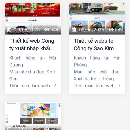
09/06/2025
544
09/06/2025
589
Thiết kế web Công
Thiết kế website
ty xuất nhập khẩu
Công ty Sao Kim
Thiên Thuận Phát
Khách hàng tại Hải
Khách hàng tại Hải
Dương
Phòng
Màu sắc chủ đạo: Đỏ +
Màu sắc chủ đạo:
Đen
Xanh da trời + Trắng
Thời gian làm web: 7
Thời gian làm web: 7
ngày
ngày
07/06/2025
641