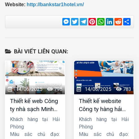
Website:
http://bankstar1hotel.vn/
Messenger
Twitter
Telegram
Pinterest
WhatsApp
LinkedIn
Reddit
Sha
BÀI VIẾT LIÊN QUAN:
14/06/2025
798
14/06/2025
783
Thiết kế web Công
Thiết kế website
ty nhà sạch Minh
Công ty hàng hải
Dương
liên minh
Khách hàng tại Hải
Khách hàng tại Hải
Phòng
Phòng
Màu sắc chủ đạo:
Màu sắc chủ đạo: