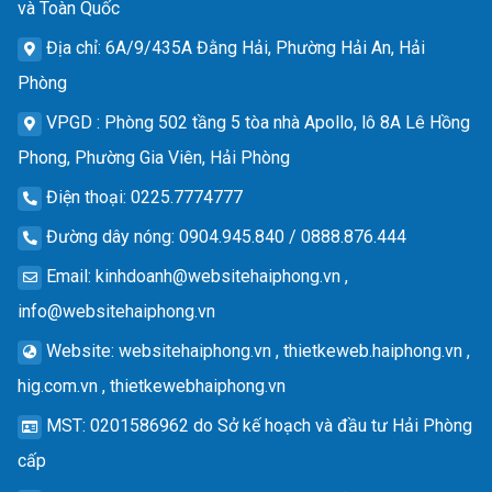
và Toàn Quốc
Địa chỉ
: 6A/9/435A Đằng Hải, Phường Hải An, Hải
Phòng
VPGD
: Phòng 502 tầng 5 tòa nhà Apollo, lô 8A Lê Hồng
Phong, Phường Gia Viên, Hải Phòng
Điện thoại
: 0225.7774777
Đường dây nóng
: 0904.945.840 / 0888.876.444
Email
:
kinhdoanh@websitehaiphong.vn
,
info@websitehaiphong.vn
Website
: websitehaiphong.vn , thietkeweb.haiphong.vn ,
hig.com.vn , thietkewebhaiphong.vn
MST
: 0201586962 do Sở kế hoạch và đầu tư Hải Phòng
cấp