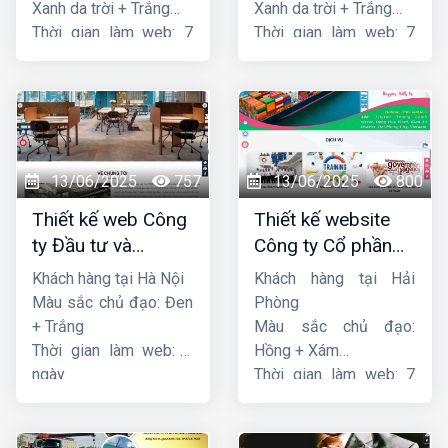
Xanh da trời + Trắng
Xanh da trời + Trắng
Thời gian làm web: 7
Thời gian làm web: 7
ngày
ngày
13/06/2025
757
13/06/2025
800
Thiết kế web Công
Thiết kế website
ty Đầu tư và
Công ty Cổ phần
Thương mại Five-
dịch vụ hàng hải
Khách hàng tại Hà Nội
Khách hàng tại Hải
Star
Sen
Màu sắc chủ đạo: Đen
Phòng
+ Trắng
Màu sắc chủ đạo:
Thời gian làm web: 7
Hồng + Xám
ngày
Thời gian làm web: 7
ngày