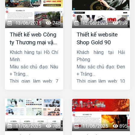
13/06/2025
748
13/06/2025
759
Thiết kế web Công
Thiết kế website
ty Thương mại vận
Shop Gold 90
tải Song Bằng
Khách hàng tại Hồ Chí
Khách hàng tại Hải
Minh
Phòng
Màu sắc chủ đạo: Nâu
Màu sắc chủ đạo: Đen
+ Trắng
+ Trắng
Thời gian làm web: 7
Thời gian làm web: 10
ngày
ngày
11/06/2025
785
11/06/2025
895