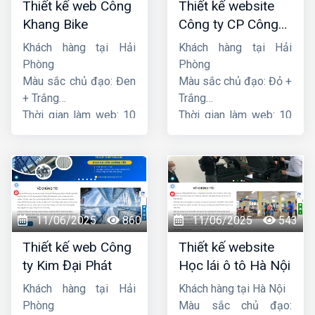
Thiết kế web Công
Thiết kế website
Khang Bike
Công ty CP Công
nghệ PCCC Bắc Hà
Khách hàng tại Hải
Khách hàng tại Hải
Phòng
Phòng
Màu sắc chủ đạo: Đen
Màu sắc chủ đạo: Đỏ +
+ Trắng
Trắng
Thời gian làm web: 10
Thời gian làm web: 10
ngày
ngày
11/06/2025
860
11/06/2025
543
Thiết kế web Công
Thiết kế website
ty Kim Đại Phát
Học lái ô tô Hà Nội
Khách hàng tại Hải
Khách hàng tại Hà Nội
Phòng
Màu sắc chủ đạo: