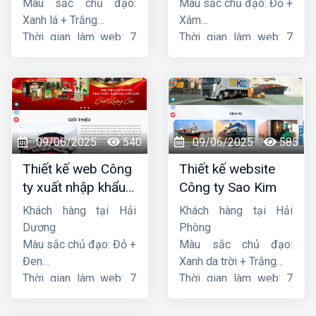
Màu sắc chủ đạo:
Màu sắc chủ đạo: Đỏ +
Xanh lá + Trắng
Xám
Thời gian làm web: 7
Thời gian làm web: 7
ngày
ngày
09/06/2025
540
09/06/2025
585
Thiết kế web Công
Thiết kế website
ty xuất nhập khẩu
Công ty Sao Kim
Thiên Thuận Phát
Khách hàng tại Hải
Khách hàng tại Hải
Dương
Phòng
Màu sắc chủ đạo: Đỏ +
Màu sắc chủ đạo:
Đen
Xanh da trời + Trắng
Thời gian làm web: 7
Thời gian làm web: 7
ngày
ngày