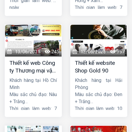
Thời gian làm web: 7
Hồng + Xám
ngày
Thời gian làm web: 7
ngày
13/06/2025
745
13/06/2025
757
Thiết kế web Công
Thiết kế website
ty Thương mại vận
Shop Gold 90
tải Song Bằng
Khách hàng tại Hồ Chí
Khách hàng tại Hải
Minh
Phòng
Màu sắc chủ đạo: Nâu
Màu sắc chủ đạo: Đen
+ Trắng
+ Trắng
Thời gian làm web: 7
Thời gian làm web: 10
ngày
ngày