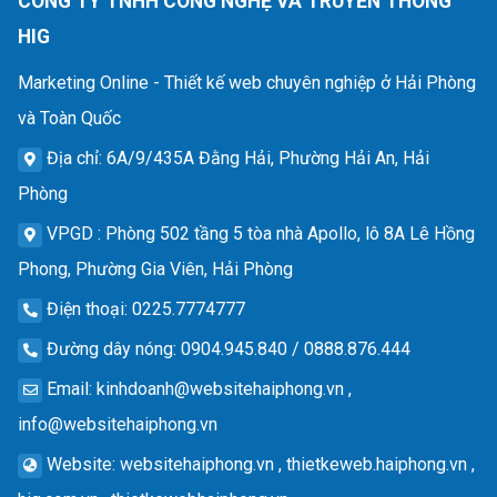
CÔNG TY TNHH CÔNG NGHỆ VÀ TRUYỀN THÔNG
HIG
Marketing Online - Thiết kế web chuyên nghiệp ở Hải Phòng
và Toàn Quốc
Địa chỉ
: 6A/9/435A Đằng Hải, Phường Hải An, Hải
Phòng
VPGD
: Phòng 502 tầng 5 tòa nhà Apollo, lô 8A Lê Hồng
Phong, Phường Gia Viên, Hải Phòng
Điện thoại
: 0225.7774777
Đường dây nóng
: 0904.945.840 / 0888.876.444
Email
:
kinhdoanh@websitehaiphong.vn
,
info@websitehaiphong.vn
Website
: websitehaiphong.vn , thietkeweb.haiphong.vn ,