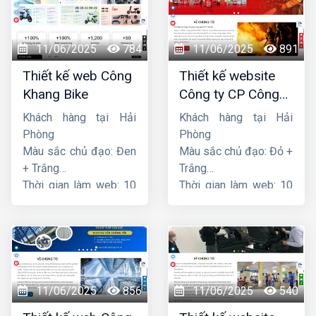
11/06/2025
784
11/06/2025
891
Thiết kế web Công
Thiết kế website
Khang Bike
Công ty CP Công
nghệ PCCC Bắc Hà
Khách hàng tại Hải
Khách hàng tại Hải
Phòng
Phòng
Màu sắc chủ đạo: Đen
Màu sắc chủ đạo: Đỏ +
+ Trắng
Trắng
Thời gian làm web: 10
Thời gian làm web: 10
ngày
ngày
11/06/2025
856
11/06/2025
540