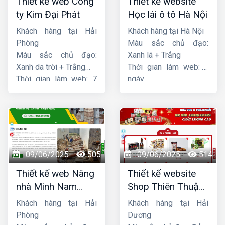
Thiết kế web Công
Thiết kế website
ty Kim Đại Phát
Học lái ô tô Hà Nội
Khách hàng tại Hải
Khách hàng tại Hà Nội
Phòng
Màu sắc chủ đạo:
Màu sắc chủ đạo:
Xanh lá + Trắng
Xanh da trời + Trắng
Thời gian làm web: 7
Thời gian làm web: 7
ngày
ngày
09/06/2025
505
09/06/2025
514
Thiết kế web Nâng
Thiết kế website
nhà Minh Nam
Shop Thiên Thuận
Hoàng
Phát
Khách hàng tại Hải
Khách hàng tại Hải
Phòng
Dương