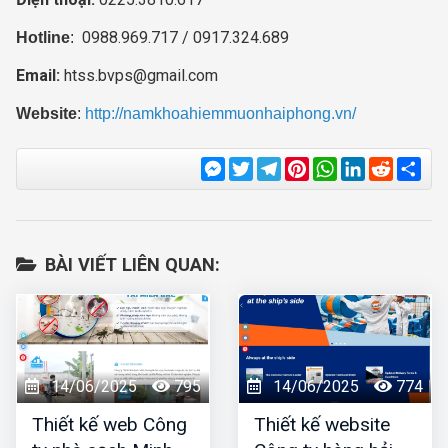
0988.969.717 / 0917.324.689
Hotline
:
Email:
htss.bvps@gmail.com
Website
:
http://namkhoahiemmuonhaiphong.vn/
Messenger
Twitter
Telegram
Pinterest
WhatsApp
LinkedIn
Reddit
Sha
BÀI VIẾT LIÊN QUAN:
14/06/2025
795
14/06/2025
774
Thiết kế web Công
Thiết kế website