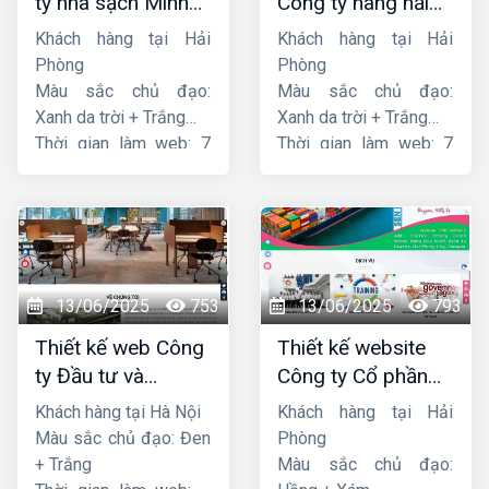
ty nhà sạch Minh
Công ty hàng hải
Dương
liên minh
Khách hàng tại Hải
Khách hàng tại Hải
Phòng
Phòng
Màu sắc chủ đạo:
Màu sắc chủ đạo:
Xanh da trời + Trắng
Xanh da trời + Trắng
Thời gian làm web: 7
Thời gian làm web: 7
ngày
ngày
13/06/2025
753
13/06/2025
793
Thiết kế web Công
Thiết kế website
ty Đầu tư và
Công ty Cổ phần
Thương mại Five-
dịch vụ hàng hải
Khách hàng tại Hà Nội
Khách hàng tại Hải
Star
Sen
Màu sắc chủ đạo: Đen
Phòng
+ Trắng
Màu sắc chủ đạo: