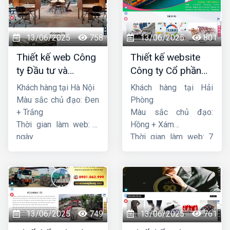
13/06/2025
758
13/06/2025
801
Thiết kế web Công
Thiết kế website
ty Đầu tư và
Công ty Cổ phần
Thương mại Five-
dịch vụ hàng hải
Khách hàng tại Hà Nội
Khách hàng tại Hải
Star
Sen
Màu sắc chủ đạo: Đen
Phòng
+ Trắng
Màu sắc chủ đạo:
Thời gian làm web: 7
Hồng + Xám
ngày
Thời gian làm web: 7
ngày
13/06/2025
749
13/06/2025
761