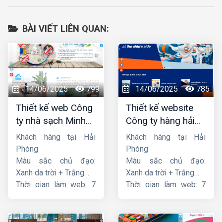
BÀI VIẾT LIÊN QUAN:
14/06/2025
799
14/06/2025
785
Thiết kế web Công
Thiết kế website
ty nhà sạch Minh
Công ty hàng hải
Dương
liên minh
Khách hàng tại Hải
Khách hàng tại Hải
Phòng
Phòng
Màu sắc chủ đạo:
Màu sắc chủ đạo:
Xanh da trời + Trắng
Xanh da trời + Trắng
Thời gian làm web: 7
Thời gian làm web: 7
ngày
ngày