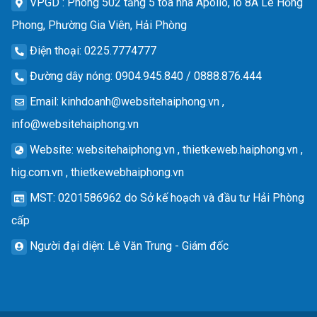
VPGD
: Phòng 502 tầng 5 tòa nhà Apollo, lô 8A Lê Hồng
Phong, Phường Gia Viên, Hải Phòng
Điện thoại
: 0225.7774777
Đường dây nóng
: 0904.945.840 / 0888.876.444
Email
:
kinhdoanh@websitehaiphong.vn
,
info@websitehaiphong.vn
Website
: websitehaiphong.vn , thietkeweb.haiphong.vn ,
hig.com.vn , thietkewebhaiphong.vn
MST
: 0201586962 do Sở kế hoạch và đầu tư Hải Phòng
cấp
Người đại diện
: Lê Văn Trung - Giám đốc