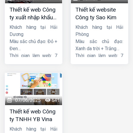
Thiết kế web Công
Thiết kế website
ty xuất nhập khẩu
Công ty Sao Kim
Thiên Thuận Phát
Khách hàng tại Hải
Khách hàng tại Hải
Dương
Phòng
Màu sắc chủ đạo: Đỏ +
Màu sắc chủ đạo:
Đen
Xanh da trời + Trắng
Thời gian làm web: 7
Thời gian làm web: 7
ngày
ngày
07/06/2025
641
Thiết kế web Công
ty TNHH YB Vina
Khách hàng tại Hải