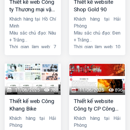
Thiết kế web Công
Thiết kế website
ty Thương mại vận
Shop Gold 90
tải Song Bằng
Khách hàng tại Hồ Chí
Khách hàng tại Hải
Minh
Phòng
Màu sắc chủ đạo: Nâu
Màu sắc chủ đạo: Đen
+ Trắng
+ Trắng
Thời gian làm web: 7
Thời gian làm web: 10
ngày
ngày
11/06/2025
788
11/06/2025
896
Thiết kế web Công
Thiết kế website
Khang Bike
Công ty CP Công
nghệ PCCC Bắc Hà
Khách hàng tại Hải
Khách hàng tại Hải
Phòng
Phòng