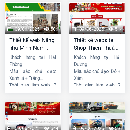
09/06/2025
506
09/06/2025
514
Thiết kế web Nâng
Thiết kế website
nhà Minh Nam
Shop Thiên Thuận
Hoàng
Phát
Khách hàng tại Hải
Khách hàng tại Hải
Phòng
Dương
Màu sắc chủ đạo:
Màu sắc chủ đạo: Đỏ +
Xanh lá + Trắng
Xám
Thời gian làm web: 7
Thời gian làm web: 7
ngày
ngày
09/06/2025
544
09/06/2025
591