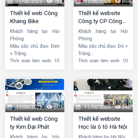
11/06/2025
785
11/06/2025
894
Thiết kế web Công
Thiết kế website
Khang Bike
Công ty CP Công
nghệ PCCC Bắc Hà
Khách hàng tại Hải
Khách hàng tại Hải
Phòng
Phòng
Màu sắc chủ đạo: Đen
Màu sắc chủ đạo: Đỏ +
+ Trắng
Trắng
Thời gian làm web: 10
Thời gian làm web: 10
ngày
ngày
11/06/2025
860
11/06/2025
543
Thiết kế web Công
Thiết kế website
ty Kim Đại Phát
Học lái ô tô Hà Nội
Khách hàng tại Hải
Khách hàng tại Hà Nội