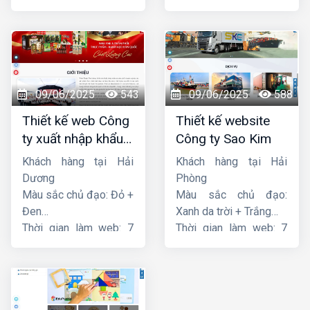
ngày
ngày
09/06/2025
543
09/06/2025
588
Thiết kế web Công
Thiết kế website
ty xuất nhập khẩu
Công ty Sao Kim
Thiên Thuận Phát
Khách hàng tại Hải
Khách hàng tại Hải
Dương
Phòng
Màu sắc chủ đạo: Đỏ +
Màu sắc chủ đạo:
Đen
Xanh da trời + Trắng
Thời gian làm web: 7
Thời gian làm web: 7
ngày
ngày