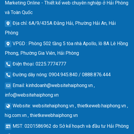
Marketing Online - Thiết kế web chuyên nghiệp ở Hải Phòng
và Toàn Quốc
Địa chỉ
: 6A/9/435A Đằng Hải, Phường Hải An, Hải
Phòng
VPGD
: Phòng 502 tầng 5 tòa nhà Apollo, lô 8A Lê Hồng
Phong, Phường Gia Viên, Hải Phòng
Điện thoại
: 0225.7774777
Đường dây nóng
: 0904.945.840 / 0888.876.444
Email
:
kinhdoanh@websitehaiphong.vn
,
info@websitehaiphong.vn
Website
: websitehaiphong.vn , thietkeweb.haiphong.vn ,
hig.com.vn , thietkewebhaiphong.vn
MST
: 0201586962 do Sở kế hoạch và đầu tư Hải Phòng