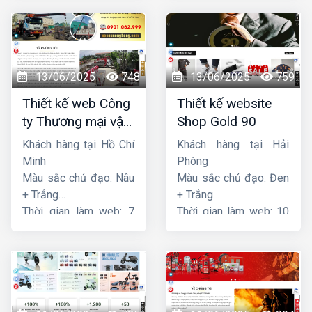
13/06/2025
748
13/06/2025
759
Thiết kế web Công
Thiết kế website
ty Thương mại vận
Shop Gold 90
tải Song Bằng
Khách hàng tại Hồ Chí
Khách hàng tại Hải
Minh
Phòng
Màu sắc chủ đạo: Nâu
Màu sắc chủ đạo: Đen
+ Trắng
+ Trắng
Thời gian làm web: 7
Thời gian làm web: 10
ngày
ngày