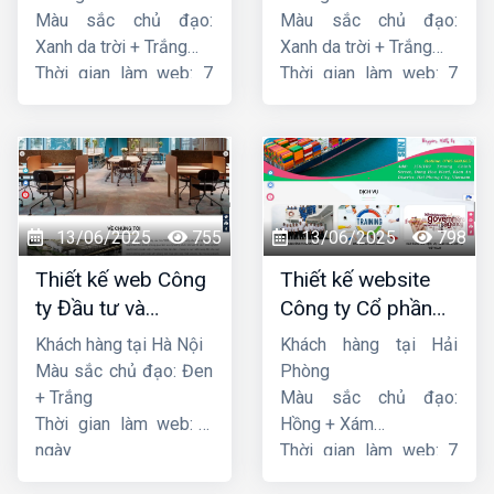
Màu sắc chủ đạo:
Màu sắc chủ đạo:
Xanh da trời + Trắng
Xanh da trời + Trắng
Thời gian làm web: 7
Thời gian làm web: 7
ngày
ngày
13/06/2025
755
13/06/2025
798
Thiết kế web Công
Thiết kế website
ty Đầu tư và
Công ty Cổ phần
Thương mại Five-
dịch vụ hàng hải
Khách hàng tại Hà Nội
Khách hàng tại Hải
Star
Sen
Màu sắc chủ đạo: Đen
Phòng
+ Trắng
Màu sắc chủ đạo:
Thời gian làm web: 7
Hồng + Xám
ngày
Thời gian làm web: 7
ngày