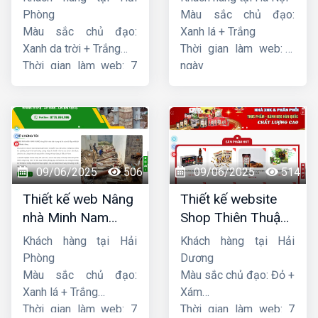
Phòng
Màu sắc chủ đạo:
Màu sắc chủ đạo:
Xanh lá + Trắng
Xanh da trời + Trắng
Thời gian làm web: 7
Thời gian làm web: 7
ngày
ngày
09/06/2025
506
09/06/2025
514
Thiết kế web Nâng
Thiết kế website
nhà Minh Nam
Shop Thiên Thuận
Hoàng
Phát
Khách hàng tại Hải
Khách hàng tại Hải
Phòng
Dương
Màu sắc chủ đạo:
Màu sắc chủ đạo: Đỏ +
Xanh lá + Trắng
Xám
Thời gian làm web: 7
Thời gian làm web: 7