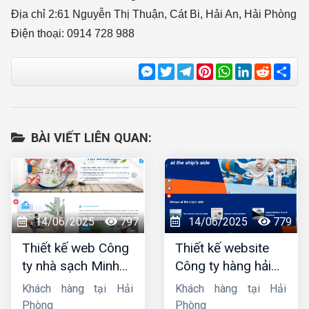
Địa chỉ 2:61 Nguyễn Thị Thuận, Cát Bi, Hải An, Hải Phòng
Điện thoại: 0914 728 988
Messenger
Twitter
Telegram
Pinterest
WhatsApp
LinkedIn
Reddit
Sha
BÀI VIẾT LIÊN QUAN:
14/06/2025
797
14/06/2025
779
Thiết kế web Công
Thiết kế website
ty nhà sạch Minh
Công ty hàng hải
Dương
liên minh
Khách hàng tại Hải
Khách hàng tại Hải
Phòng
Phòng