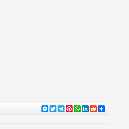
Messenger
Twitter
Telegram
Pinterest
WhatsApp
LinkedIn
Reddit
Share