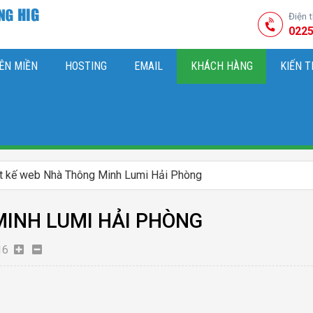
Điện 
0225
ÊN MIỀN
HOSTING
EMAIL
KHÁCH HÀNG
KIẾN 
HIỆU
M SÓC WEBSITE & SEO TỔNG THỂ
OK
KIẾN THỨC MARKETI
ết kế web Nhà Thông Minh Lumi Hải Phòng
MINH LUMI HẢI PHÒNG
16