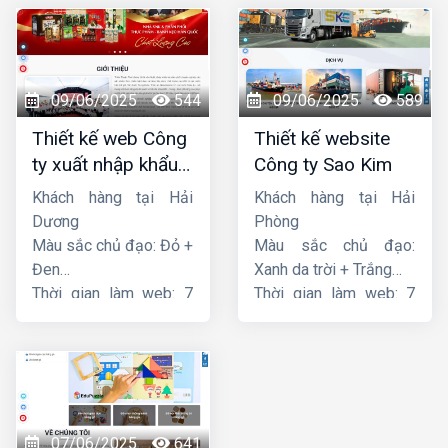
09/06/2025
544
09/06/2025
589
Thiết kế web Công
Thiết kế website
ty xuất nhập khẩu
Công ty Sao Kim
Thiên Thuận Phát
Khách hàng tại Hải
Khách hàng tại Hải
Dương
Phòng
Màu sắc chủ đạo: Đỏ +
Màu sắc chủ đạo:
Đen
Xanh da trời + Trắng
Thời gian làm web: 7
Thời gian làm web: 7
ngày
ngày
07/06/2025
641