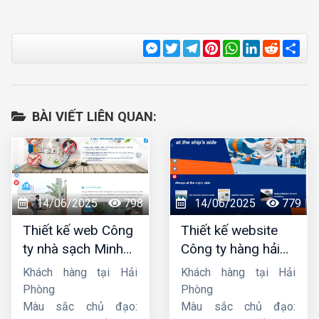
Messenger
Twitter
Telegram
Pinterest
WhatsApp
LinkedIn
Reddit
Sha
BÀI VIẾT LIÊN QUAN:
14/06/2025
798
14/06/2025
779
Thiết kế web Công
Thiết kế website
ty nhà sạch Minh
Công ty hàng hải
Dương
liên minh
Khách hàng tại Hải
Khách hàng tại Hải
Phòng
Phòng
Màu sắc chủ đạo:
Màu sắc chủ đạo: