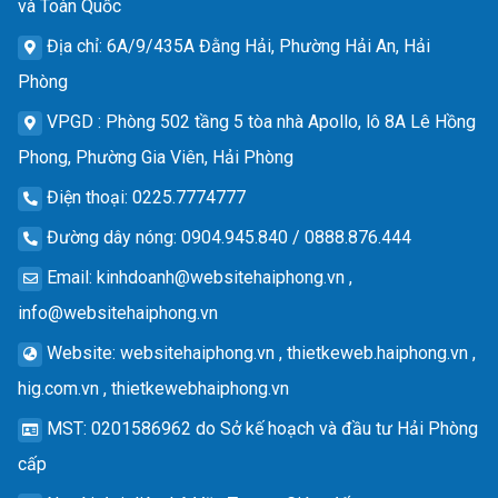
và Toàn Quốc
Địa chỉ
: 6A/9/435A Đằng Hải, Phường Hải An, Hải
Phòng
VPGD
: Phòng 502 tầng 5 tòa nhà Apollo, lô 8A Lê Hồng
Phong, Phường Gia Viên, Hải Phòng
Điện thoại
: 0225.7774777
Đường dây nóng
: 0904.945.840 / 0888.876.444
Email
:
kinhdoanh@websitehaiphong.vn
,
info@websitehaiphong.vn
Website
: websitehaiphong.vn , thietkeweb.haiphong.vn ,
hig.com.vn , thietkewebhaiphong.vn
MST
: 0201586962 do Sở kế hoạch và đầu tư Hải Phòng
cấp