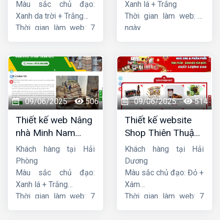
Màu sắc chủ đạo:
Xanh lá + Trắng
Xanh da trời + Trắng
Thời gian làm web: 7
Thời gian làm web: 7
ngày
ngày
09/06/2025
506
09/06/2025
514
Thiết kế web Nâng
Thiết kế website
nhà Minh Nam
Shop Thiên Thuận
Hoàng
Phát
Khách hàng tại Hải
Khách hàng tại Hải
Phòng
Dương
Màu sắc chủ đạo:
Màu sắc chủ đạo: Đỏ +
Xanh lá + Trắng
Xám
Thời gian làm web: 7
Thời gian làm web: 7
ngày
ngày