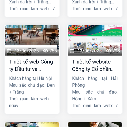
Xanh da trời + Trắng
Xanh da trời + Trắng
Thời gian làm web: 7
Thời gian làm web: 7
ngày
ngày
13/06/2025
755
13/06/2025
798
Thiết kế web Công
Thiết kế website
ty Đầu tư và
Công ty Cổ phần
Thương mại Five-
dịch vụ hàng hải
Khách hàng tại Hà Nội
Khách hàng tại Hải
Star
Sen
Màu sắc chủ đạo: Đen
Phòng
+ Trắng
Màu sắc chủ đạo:
Thời gian làm web: 7
Hồng + Xám
ngày
Thời gian làm web: 7
ngày