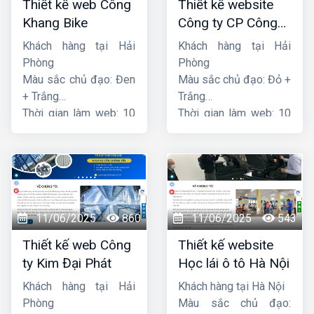
Thiết kế web Công
Thiết kế website
Khang Bike
Công ty CP Công
nghệ PCCC Bắc Hà
Khách hàng tại Hải
Khách hàng tại Hải
Phòng
Phòng
Màu sắc chủ đạo: Đen
Màu sắc chủ đạo: Đỏ +
+ Trắng
Trắng
Thời gian làm web: 10
Thời gian làm web: 10
ngày
ngày
11/06/2025
860
11/06/2025
543
Thiết kế web Công
Thiết kế website
ty Kim Đại Phát
Học lái ô tô Hà Nội
Khách hàng tại Hải
Khách hàng tại Hà Nội
Phòng
Màu sắc chủ đạo: