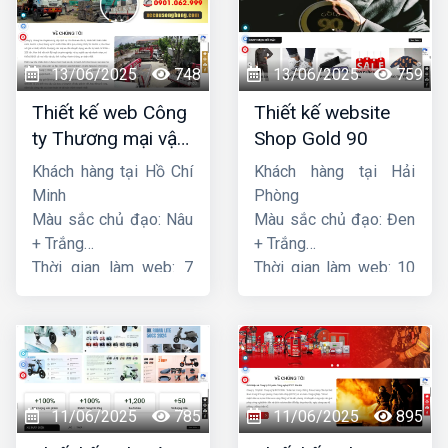
13/06/2025
748
13/06/2025
759
Thiết kế web Công
Thiết kế website
ty Thương mại vận
Shop Gold 90
tải Song Bằng
Khách hàng tại Hồ Chí
Khách hàng tại Hải
Minh
Phòng
Màu sắc chủ đạo: Nâu
Màu sắc chủ đạo: Đen
+ Trắng
+ Trắng
Thời gian làm web: 7
Thời gian làm web: 10
ngày
ngày
11/06/2025
785
11/06/2025
895