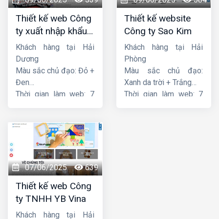
Thiết kế web Công
Thiết kế website
ty xuất nhập khẩu
Công ty Sao Kim
Thiên Thuận Phát
Khách hàng tại Hải
Khách hàng tại Hải
Dương
Phòng
Màu sắc chủ đạo: Đỏ +
Màu sắc chủ đạo:
Đen
Xanh da trời + Trắng
Thời gian làm web: 7
Thời gian làm web: 7
ngày
ngày
07/06/2025
639
Thiết kế web Công
ty TNHH YB Vina
Khách hàng tại Hải