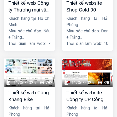
Thiết kế web Công
Thiết kế website
ty Thương mại vận
Shop Gold 90
tải Song Bằng
Khách hàng tại Hồ Chí
Khách hàng tại Hải
Minh
Phòng
Màu sắc chủ đạo: Nâu
Màu sắc chủ đạo: Đen
+ Trắng
+ Trắng
Thời gian làm web: 7
Thời gian làm web: 10
ngày
ngày
11/06/2025
782
11/06/2025
890
Thiết kế web Công
Thiết kế website
Khang Bike
Công ty CP Công
nghệ PCCC Bắc Hà
Khách hàng tại Hải
Khách hàng tại Hải
Phòng
Phòng