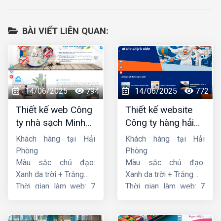
BÀI VIẾT LIÊN QUAN:
14/06/2025
794
14/06/2025
772
Thiết kế web Công
Thiết kế website
ty nhà sạch Minh
Công ty hàng hải
Dương
liên minh
Khách hàng tại Hải
Khách hàng tại Hải
Phòng
Phòng
Màu sắc chủ đạo:
Màu sắc chủ đạo:
Xanh da trời + Trắng
Xanh da trời + Trắng
Thời gian làm web: 7
Thời gian làm web: 7
ngày
ngày