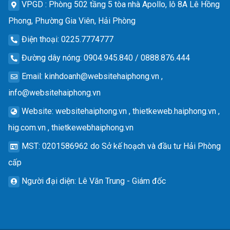
VPGD
: Phòng 502 tầng 5 tòa nhà Apollo, lô 8A Lê Hồng
Phong, Phường Gia Viên, Hải Phòng
Điện thoại
: 0225.7774777
Đường dây nóng
: 0904.945.840 / 0888.876.444
Email
:
kinhdoanh@websitehaiphong.vn
,
info@websitehaiphong.vn
Website
: websitehaiphong.vn , thietkeweb.haiphong.vn ,
hig.com.vn , thietkewebhaiphong.vn
MST
: 0201586962 do Sở kế hoạch và đầu tư Hải Phòng
cấp
Người đại diện
: Lê Văn Trung - Giám đốc