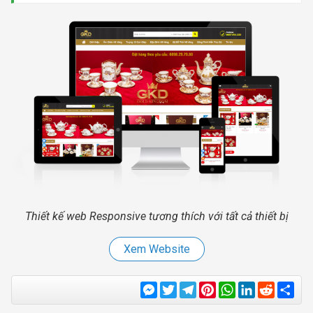
Thiết kế web Responsive tương thích với tất cả thiết bị
Xem Website
Messenger
Twitter
Telegram
Pinterest
WhatsApp
LinkedIn
Reddit
Sha