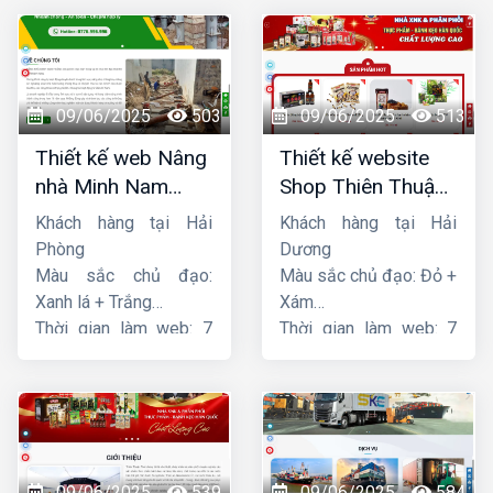
09/06/2025
503
09/06/2025
513
Thiết kế web Nâng
Thiết kế website
nhà Minh Nam
Shop Thiên Thuận
Hoàng
Phát
Khách hàng tại Hải
Khách hàng tại Hải
Phòng
Dương
Màu sắc chủ đạo:
Màu sắc chủ đạo: Đỏ +
Xanh lá + Trắng
Xám
Thời gian làm web: 7
Thời gian làm web: 7
ngày
ngày
09/06/2025
539
09/06/2025
584