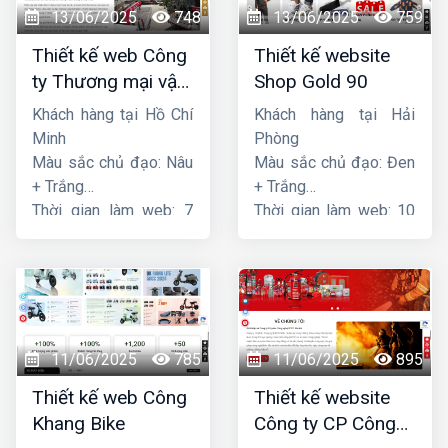
13/06/2025
748
13/06/2025
759
Thiết kế web Công
Thiết kế website
ty Thương mại vận
Shop Gold 90
tải Song Bằng
Khách hàng tại Hồ Chí
Khách hàng tại Hải
Minh
Phòng
Màu sắc chủ đạo: Nâu
Màu sắc chủ đạo: Đen
+ Trắng
+ Trắng
Thời gian làm web: 7
Thời gian làm web: 10
ngày
ngày
11/06/2025
785
11/06/2025
895
Thiết kế web Công
Thiết kế website
Khang Bike
Công ty CP Công