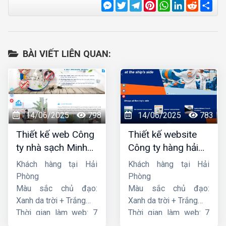
Messenger
Twitter
Telegram
Pinterest
WhatsApp
LinkedIn
Reddit
Sha
BÀI VIẾT LIÊN QUAN:
14/06/2025
798
14/06/2025
783
Thiết kế web Công
Thiết kế website
ty nhà sạch Minh
Công ty hàng hải
Dương
liên minh
Khách hàng tại Hải
Khách hàng tại Hải
Phòng
Phòng
Màu sắc chủ đạo:
Màu sắc chủ đạo:
Xanh da trời + Trắng
Xanh da trời + Trắng
Thời gian làm web: 7
Thời gian làm web: 7
ngày
ngày