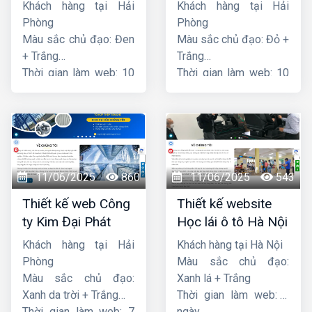
nghệ PCCC Bắc Hà
Khách hàng tại Hải
Khách hàng tại Hải
Phòng
Phòng
Màu sắc chủ đạo: Đen
Màu sắc chủ đạo: Đỏ +
+ Trắng
Trắng
Thời gian làm web: 10
Thời gian làm web: 10
ngày
ngày
11/06/2025
860
11/06/2025
543
Thiết kế web Công
Thiết kế website
ty Kim Đại Phát
Học lái ô tô Hà Nội
Khách hàng tại Hải
Khách hàng tại Hà Nội
Phòng
Màu sắc chủ đạo:
Màu sắc chủ đạo:
Xanh lá + Trắng
Xanh da trời + Trắng
Thời gian làm web: 7
Thời gian làm web: 7
ngày