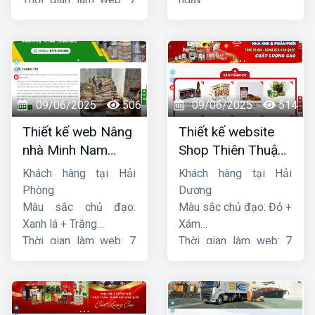
ngày
09/06/2025
506
09/06/2025
514
Thiết kế web Nâng
Thiết kế website
nhà Minh Nam
Shop Thiên Thuận
Hoàng
Phát
Khách hàng tại Hải
Khách hàng tại Hải
Phòng
Dương
Màu sắc chủ đạo:
Màu sắc chủ đạo: Đỏ +
Xanh lá + Trắng
Xám
Thời gian làm web: 7
Thời gian làm web: 7
ngày
ngày