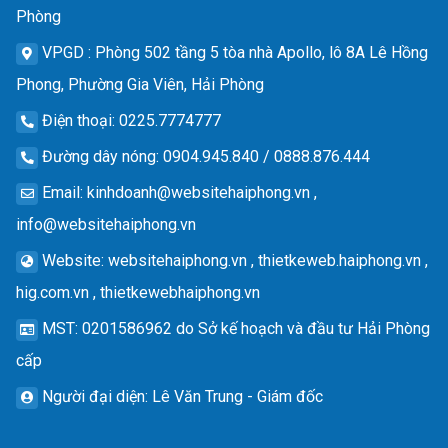
Phòng
VPGD
: Phòng 502 tầng 5 tòa nhà Apollo, lô 8A Lê Hồng
Phong, Phường Gia Viên, Hải Phòng
Điện thoại
: 0225.7774777
Đường dây nóng
: 0904.945.840 / 0888.876.444
Email
:
kinhdoanh@websitehaiphong.vn
,
info@websitehaiphong.vn
Website
: websitehaiphong.vn , thietkeweb.haiphong.vn ,
hig.com.vn , thietkewebhaiphong.vn
MST
: 0201586962 do Sở kế hoạch và đầu tư Hải Phòng
cấp
Người đại diện
: Lê Văn Trung - Giám đốc