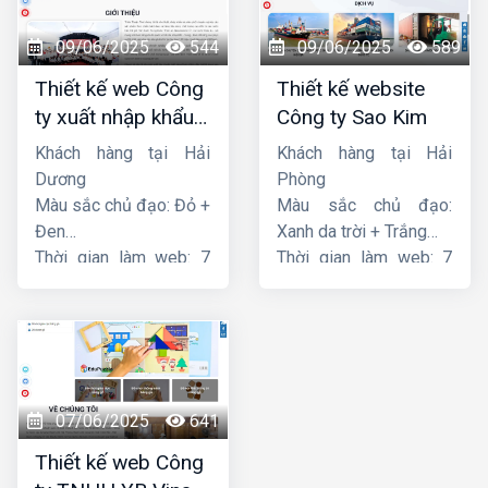
09/06/2025
544
09/06/2025
589
Thiết kế web Công
Thiết kế website
ty xuất nhập khẩu
Công ty Sao Kim
Thiên Thuận Phát
Khách hàng tại Hải
Khách hàng tại Hải
Dương
Phòng
Màu sắc chủ đạo: Đỏ +
Màu sắc chủ đạo:
Đen
Xanh da trời + Trắng
Thời gian làm web: 7
Thời gian làm web: 7
ngày
ngày
07/06/2025
641
Thiết kế web Công