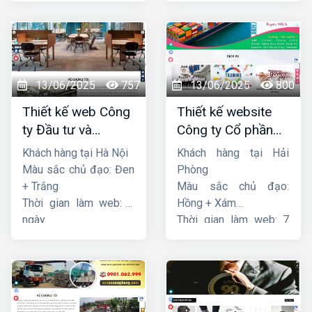
13/06/2025
757
13/06/2025
800
Thiết kế web Công
Thiết kế website
ty Đầu tư và
Công ty Cổ phần
Thương mại Five-
dịch vụ hàng hải
Khách hàng tại Hà Nội
Khách hàng tại Hải
Star
Sen
Màu sắc chủ đạo: Đen
Phòng
+ Trắng
Màu sắc chủ đạo:
Thời gian làm web: 7
Hồng + Xám
ngày
Thời gian làm web: 7
ngày