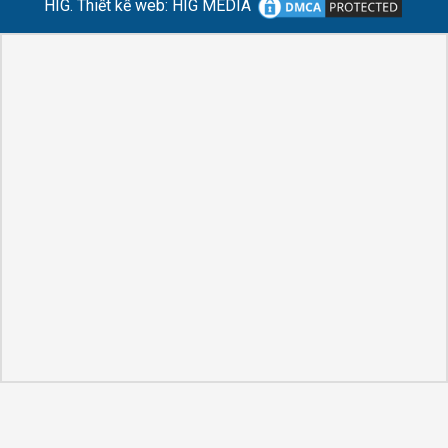
HIG.
Thiết kế web
:
HIG MEDIA