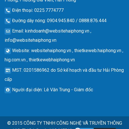
Điện thoại
: 0225.7774777
Đường dây nóng
: 0904.945.840 / 0888.876.444
Email
:
kinhdoanh@websitehaiphong.vn
,
info@websitehaiphong.vn
Website
: websitehaiphong.vn , thietkeweb.haiphong.vn ,
hig.com.vn , thietkewebhaiphong.vn
MST
: 0201586962 do Sở kế hoạch và đầu tư Hải Phòng
cấp
Người đại diện
: Lê Văn Trung - Giám đốc
© 2015
CÔNG TY TNHH CÔNG NGHỆ VÀ TRUYỀN THÔNG