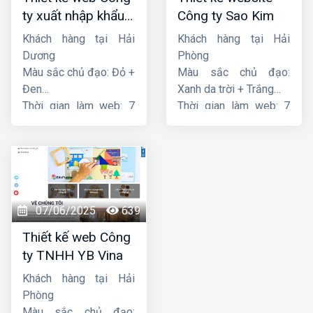
ty xuất nhập khẩu
Công ty Sao Kim
Thiên Thuận Phát
Khách hàng tại Hải
Khách hàng tại Hải
Dương
Phòng
Màu sắc chủ đạo: Đỏ +
Màu sắc chủ đạo:
Đen
Xanh da trời + Trắng
Thời gian làm web: 7
Thời gian làm web: 7
ngày
ngày
07/06/2025
639
Thiết kế web Công
ty TNHH YB Vina
Khách hàng tại Hải
Phòng
Màu sắc chủ đạo: