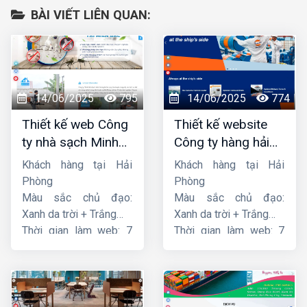
BÀI VIẾT LIÊN QUAN:
14/06/2025
795
14/06/2025
774
Thiết kế web Công
Thiết kế website
ty nhà sạch Minh
Công ty hàng hải
Dương
liên minh
Khách hàng tại Hải
Khách hàng tại Hải
Phòng
Phòng
Màu sắc chủ đạo:
Màu sắc chủ đạo:
Xanh da trời + Trắng
Xanh da trời + Trắng
Thời gian làm web: 7
Thời gian làm web: 7
ngày
ngày