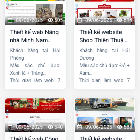
09/06/2025
505
09/06/2025
514
Thiết kế web Nâng
Thiết kế website
nhà Minh Nam
Shop Thiên Thuận
Hoàng
Phát
Khách hàng tại Hải
Khách hàng tại Hải
Phòng
Dương
Màu sắc chủ đạo:
Màu sắc chủ đạo: Đỏ +
Xanh lá + Trắng
Xám
Thời gian làm web: 7
Thời gian làm web: 7
ngày
ngày
09/06/2025
540
09/06/2025
585
Thiết kế web Công
Thiết kế website