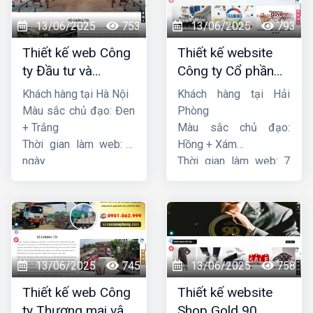
13/06/2025
753
13/06/2025
793
Thiết kế web Công
Thiết kế website
ty Đầu tư và
Công ty Cổ phần
Thương mại Five-
dịch vụ hàng hải
Khách hàng tại Hà Nội
Khách hàng tại Hải
Star
Sen
Màu sắc chủ đạo: Đen
Phòng
+ Trắng
Màu sắc chủ đạo:
Thời gian làm web: 7
Hồng + Xám
ngày
Thời gian làm web: 7
ngày
13/06/2025
745
13/06/2025
758
Thiết kế web Công
Thiết kế website
ty Thương mại vận
Shop Gold 90