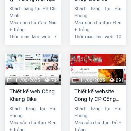
tải Song Bằng
Khách hàng tại Hồ Chí
Khách hàng tại Hải
Minh
Phòng
Màu sắc chủ đạo: Nâu
Màu sắc chủ đạo: Đen
+ Trắng
+ Trắng
Thời gian làm web: 7
Thời gian làm web: 10
ngày
ngày
11/06/2025
784
11/06/2025
891
Thiết kế web Công
Thiết kế website
Khang Bike
Công ty CP Công
nghệ PCCC Bắc Hà
Khách hàng tại Hải
Khách hàng tại Hải
Phòng
Phòng
Màu sắc chủ đạo: Đen
Màu sắc chủ đạo: Đỏ +
+ Trắng
Trắng