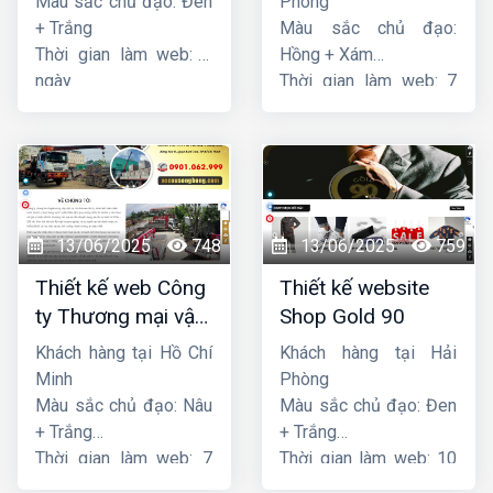
Màu sắc chủ đạo: Đen
Phòng
+ Trắng
Màu sắc chủ đạo:
Thời gian làm web: 7
Hồng + Xám
ngày
Thời gian làm web: 7
ngày
13/06/2025
748
13/06/2025
759
Thiết kế web Công
Thiết kế website
ty Thương mại vận
Shop Gold 90
tải Song Bằng
Khách hàng tại Hồ Chí
Khách hàng tại Hải
Minh
Phòng
Màu sắc chủ đạo: Nâu
Màu sắc chủ đạo: Đen
+ Trắng
+ Trắng
Thời gian làm web: 7
Thời gian làm web: 10
ngày
ngày