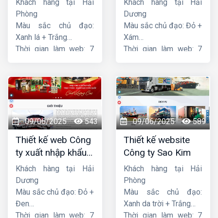
Khách hàng tại Hải
Khách hàng tại Hải
Phòng
Dương
Màu sắc chủ đạo:
Màu sắc chủ đạo: Đỏ +
Xanh lá + Trắng
Xám
Thời gian làm web: 7
Thời gian làm web: 7
ngày
ngày
09/06/2025
543
09/06/2025
589
Thiết kế web Công
Thiết kế website
ty xuất nhập khẩu
Công ty Sao Kim
Thiên Thuận Phát
Khách hàng tại Hải
Khách hàng tại Hải
Dương
Phòng
Màu sắc chủ đạo: Đỏ +
Màu sắc chủ đạo:
Đen
Xanh da trời + Trắng
Thời gian làm web: 7
Thời gian làm web: 7