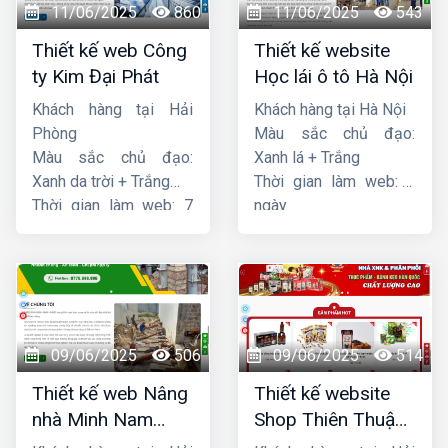
11/06/2025
860
11/06/2025
543
Thiết kế web Công
Thiết kế website
ty Kim Đại Phát
Học lái ô tô Hà Nội
Khách hàng tại Hải
Khách hàng tại Hà Nội
Phòng
Màu sắc chủ đạo:
Màu sắc chủ đạo:
Xanh lá + Trắng
Xanh da trời + Trắng
Thời gian làm web: 7
Thời gian làm web: 7
ngày
ngày
09/06/2025
506
09/06/2025
514
Thiết kế web Nâng
Thiết kế website
nhà Minh Nam
Shop Thiên Thuận
Hoàng
Phát