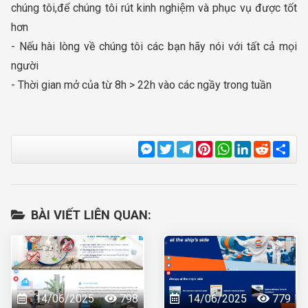
chúng tôi,để chúng tôi rút kinh nghiệm và phục vụ được tốt
hơn
- Nếu hài lòng về chúng tôi các bạn hãy nói với tất cả mọi
người
- Thời gian mở của từ 8h > 22h vào các ngầy trong tuần
Messenger
Twitter
Telegram
Pinterest
WhatsApp
LinkedIn
Reddit
Sha
BÀI VIẾT LIÊN QUAN:
14/06/2025
798
14/06/2025
779