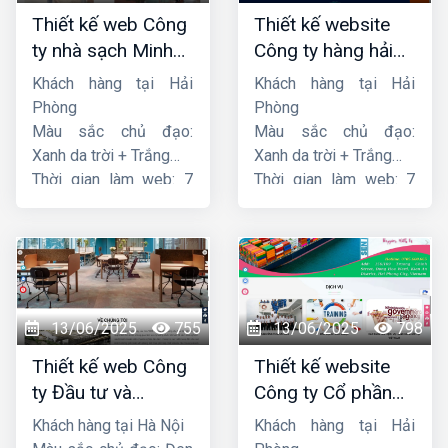
Thiết kế web Công
Thiết kế website
ty nhà sạch Minh
Công ty hàng hải
Dương
liên minh
Khách hàng tại Hải
Khách hàng tại Hải
Phòng
Phòng
Màu sắc chủ đạo:
Màu sắc chủ đạo:
Xanh da trời + Trắng
Xanh da trời + Trắng
Thời gian làm web: 7
Thời gian làm web: 7
ngày
ngày
13/06/2025
755
13/06/2025
798
Thiết kế web Công
Thiết kế website
ty Đầu tư và
Công ty Cổ phần
Thương mại Five-
dịch vụ hàng hải
Khách hàng tại Hà Nội
Khách hàng tại Hải
Star
Sen