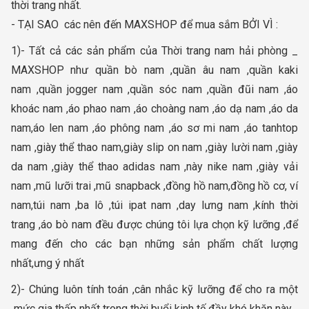
thời trang nhất.
- TẠI SAO các nên đến MAXSHOP để mua sắm BỞI VÌ :
1)- Tất cả các sản phẩm của Thời trang nam hải phòng _
MAXSHOP như quần bò nam ,quần âu nam ,quần kaki
nam ,quần jogger nam ,quần sóc nam ,quần đũi nam ,áo
khoác nam ,áo phao nam ,áo choàng nam ,áo dạ nam ,áo da
nam,áo len nam ,áo phông nam ,áo sơ mi nam ,áo tanhtop
nam ,giày thể thao nam,giày slip on nam ,giày lười nam ,giày
da nam ,giày thể thao adidas nam ,này nike nam ,giày vải
nam ,mũ lưỡi trai ,mũ snapback ,đồng hồ nam,đồng hồ cơ, ví
nam,túi nam ,ba lô ,túi ipat nam ,day lưng nam ,kính thời
trang ,áo bò nam đều được chúng tôi lựa chọn kỹ lưỡng ,để
mang đến cho các bạn những sản phẩm chất lượng
nhất,ưng ý nhất
2)- Chúng luôn tính toán ,cân nhắc kỹ lưỡng để cho ra một
mức gia thấp nhất trong thời buổi kinh tế đầy khó khăn này .