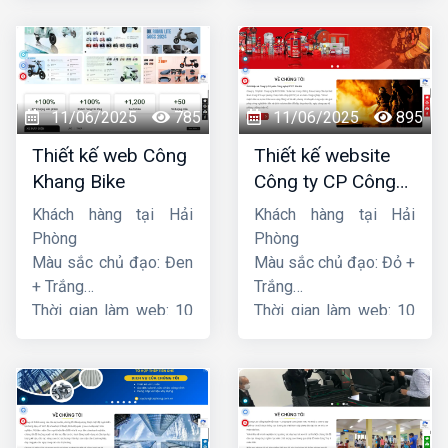
11/06/2025
785
11/06/2025
895
Thiết kế web Công
Thiết kế website
Khang Bike
Công ty CP Công
nghệ PCCC Bắc Hà
Khách hàng tại Hải
Khách hàng tại Hải
Phòng
Phòng
Màu sắc chủ đạo: Đen
Màu sắc chủ đạo: Đỏ +
+ Trắng
Trắng
Thời gian làm web: 10
Thời gian làm web: 10
ngày
ngày